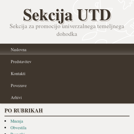
Sekcija UTD
Sekcija za promocijo univerzalnega temeljnega
dohodka
Naslovna
Predstavitev
Kontakti
Povezave
Arhivi
PO RUBRIKAH
Mnenja
Obvestila