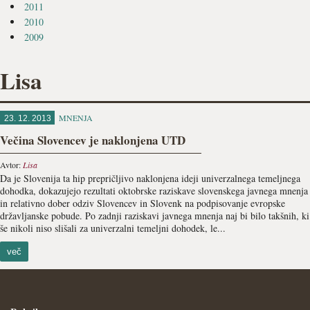
2011
2010
2009
Lisa
MNENJA
23. 12. 2013
Večina Slovencev je naklonjena UTD
Avtor:
Lisa
Da je Slovenija ta hip prepričljivo naklonjena ideji univerzalnega temeljnega
dohodka, dokazujejo rezultati oktobrske raziskave slovenskega javnega mnenja
in relativno dober odziv Slovencev in Slovenk na podpisovanje evropske
državljanske pobude. Po zadnji raziskavi javnega mnenja naj bi bilo takšnih, ki
še nikoli niso slišali za univerzalni temeljni dohodek, le...
več