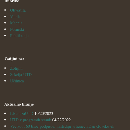
Rubrike
Obvestila
Vabila
Mnenja
Posnetki
Publikacije
Zofijini.net
Zofijini
Sekcija UTD
Učilnica
Aktualno branje
Lista #zaUTD
10/20/2023
UTD v programih strank
04/22/2022
Več kot 160 tisoč podpisov, naslednji vrhunec »Dan človekovih