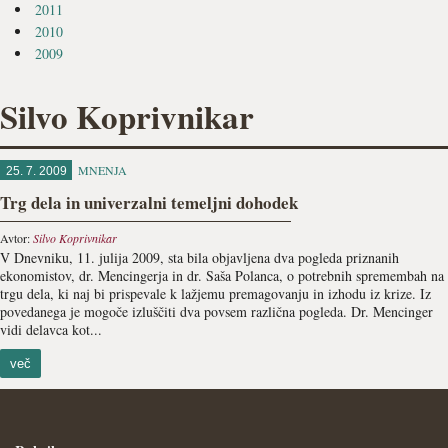
2011
2010
2009
Silvo Koprivnikar
MNENJA
25. 7. 2009
Trg dela in univerzalni temeljni dohodek
Avtor:
Silvo Koprivnikar
V Dnevniku, 11. julija 2009, sta bila objavljena dva pogleda priznanih
ekonomistov, dr. Mencingerja in dr. Saša Polanca, o potrebnih spremembah na
trgu dela, ki naj bi prispevale k lažjemu premagovanju in izhodu iz krize. Iz
povedanega je mogoče izluščiti dva povsem različna pogleda. Dr. Mencinger
vidi delavca kot...
več