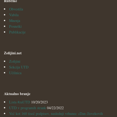
Rubrike
Obvestila
Vabila
Mnenja
Posnetki
Publikacije
Zofijini.net
Zofijini
Sekcija UTD
Učilnica
Aktualno branje
Lista #zaUTD
10/20/2023
UTD v programih strank
04/22/2022
Več kot 160 tisoč podpisov, naslednji vrhunec »Dan človekovih