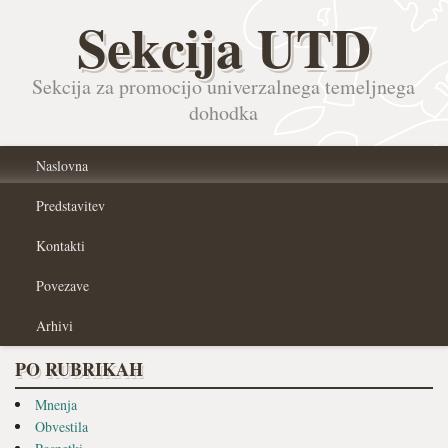
Sekcija UTD
Sekcija za promocijo univerzalnega temeljnega
dohodka
Naslovna
Predstavitev
Kontakti
Povezave
Arhivi
PO RUBRIKAH
Mnenja
Obvestila