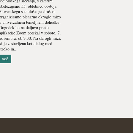
sociološkega srečanja, s katerim
obeležujemo 55. obletnico obstoja
Slovenskega sociološkega društva,
organiziramo plenarno okroglo mizo
o univerzalnem temeljnem dohodku.
Dogodek bo na daljavo preko
aplikacije Zoom potekal v soboto, 7.
novembra, ob 9:30. Na okrogli mizi,
ki je zastavljena kot dialog med
stroko in...
več