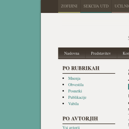
ZOFIJINI
SEKCIJA UTD
UČILN
Naslovna
Predstavitev
Kon
PO RUBRIKAH
Mnenja
Obvestila
Posnetki
Publikacije
Vabila
PO AVTORJIH
Vsi avtorji