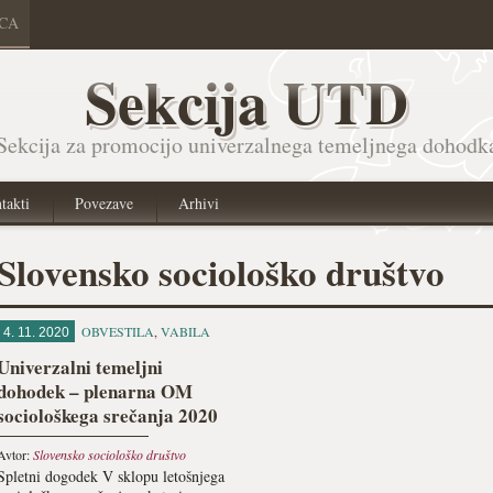
ICA
Sekcija UTD
Sekcija za promocijo univerzalnega temeljnega dohodk
takti
Povezave
Arhivi
Slovensko sociološko društvo
OBVESTILA
,
VABILA
4. 11. 2020
Univerzalni temeljni
dohodek – plenarna OM
sociološkega srečanja 2020
Avtor:
Slovensko sociološko društvo
Spletni dogodek V sklopu letošnjega