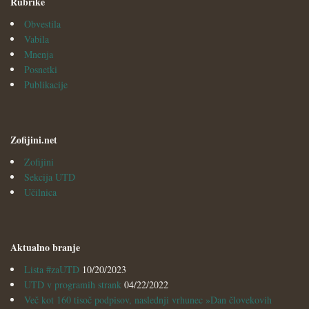
Rubrike
Obvestila
Vabila
Mnenja
Posnetki
Publikacije
Zofijini.net
Zofijini
Sekcija UTD
Učilnica
Aktualno branje
Lista #zaUTD
10/20/2023
UTD v programih strank
04/22/2022
Več kot 160 tisoč podpisov, naslednji vrhunec »Dan človekovih