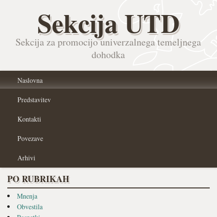
Sekcija UTD
Sekcija za promocijo univerzalnega temeljnega
dohodka
Naslovna
Predstavitev
Kontakti
Povezave
Arhivi
PO RUBRIKAH
Mnenja
Obvestila