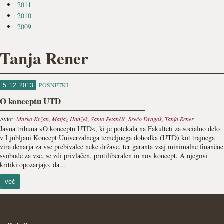
2011
2010
2009
Tanja Rener
POSNETKI
5. 12. 2013
O konceptu UTD
Avtor:
Marko Kržan
,
Matjaž Hanžek
,
Samo Petančič
,
Srečo Dragoš
,
Tanja Rener
Javna tribuna »O konceptu UTD«, ki je potekala na Fakulteti za socialno delo
v Ljubljani Koncept Univerzalnega temeljnega dohodka (UTD) kot trajnega
vira denarja za vse prebivalce neke države, ter garanta vsaj minimalne finančne
svobode za vse, se zdi privlačen, protiliberalen in nov koncept. A njegovi
kritiki opozarjajo, da...
več