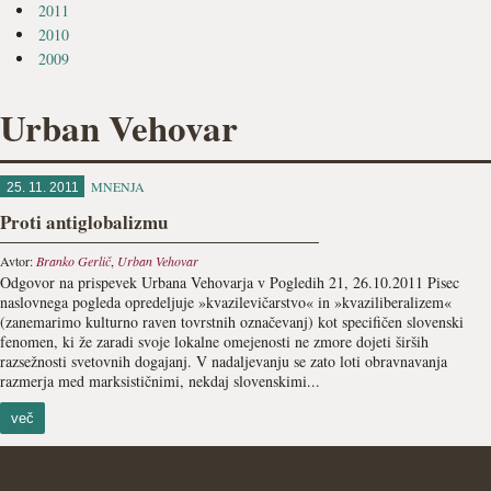
2011
2010
2009
Urban Vehovar
MNENJA
25. 11. 2011
Proti antiglobalizmu
Avtor:
Branko Gerlič
,
Urban Vehovar
Odgovor na prispevek Urbana Vehovarja v Pogledih 21, 26.10.2011 Pisec
naslovnega pogleda opredeljuje »kvazilevičarstvo« in »kvaziliberalizem«
(zanemarimo kulturno raven tovrstnih označevanj) kot specifičen slovenski
fenomen, ki že zaradi svoje lokalne omejenosti ne zmore dojeti širših
razsežnosti svetovnih dogajanj. V nadaljevanju se zato loti obravnavanja
razmerja med marksističnimi, nekdaj slovenskimi...
več