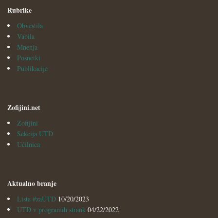
Rubrike
Obvestila
Vabila
Mnenja
Posnetki
Publikacije
Zofijini.net
Zofijini
Sekcija UTD
Učilnica
Aktualno branje
Lista #zaUTD
10/20/2023
UTD v programih strank
04/22/2022