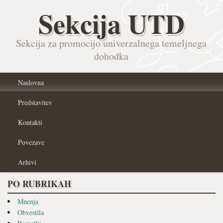
Sekcija UTD
Sekcija za promocijo univerzalnega temeljnega
dohodka
Naslovna
Predstavitev
Kontakti
Povezave
Arhivi
PO RUBRIKAH
Mnenja
Obvestila