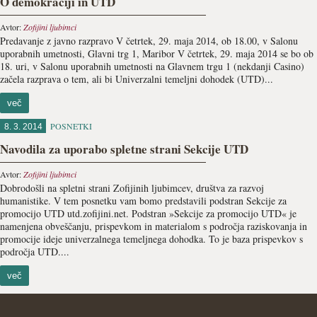
O demokraciji in UTD
Avtor:
Zofijini ljubimci
Predavanje z javno razpravo V četrtek, 29. maja 2014, ob 18.00, v Salonu
uporabnih umetnosti, Glavni trg 1, Maribor V četrtek, 29. maja 2014 se bo ob
18. uri, v Salonu uporabnih umetnosti na Glavnem trgu 1 (nekdanji Casino)
začela razprava o tem, ali bi Univerzalni temeljni dohodek (UTD)...
več
POSNETKI
8. 3. 2014
Navodila za uporabo spletne strani Sekcije UTD
Avtor:
Zofijini ljubimci
Dobrodošli na spletni strani Zofijinih ljubimcev, društva za razvoj
humanistike. V tem posnetku vam bomo predstavili podstran Sekcije za
promocijo UTD utd.zofijini.net. Podstran »Sekcije za promocijo UTD« je
namenjena obveščanju, prispevkom in materialom s področja raziskovanja in
promocije ideje univerzalnega temeljnega dohodka. To je baza prispevkov s
področja UTD....
več