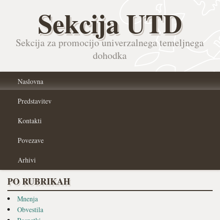
Sekcija UTD
Sekcija za promocijo univerzalnega temeljnega
dohodka
Naslovna
Predstavitev
Kontakti
Povezave
Arhivi
PO RUBRIKAH
Mnenja
Obvestila