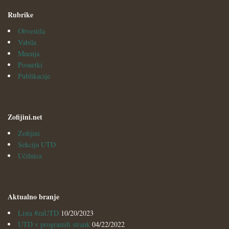
Rubrike
Obvestila
Vabila
Mnenja
Posnetki
Publikacije
Zofijini.net
Zofijini
Sekcija UTD
Učilnica
Aktualno branje
Lista #zaUTD
10/20/2023
UTD v programih strank
04/22/2022