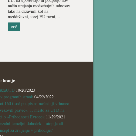
EU, da upoštevajo in podprejo nov
način urejanja medsebojnih odnosov
tako na državnih kot na
meddržavni, torej EU ravni,...
več
o branje
a #zaUTD
10/20/2023
 programih strank
04/22/2022
ot 160 tisoč podpisov, naslednji vrhunec
vekovih pravic«, 1. mesto za UTD na
ci o »Prihodnosti Evrope«
11/29/2021
rzalni temeljni dohodek – utopija ali
ncept za življenje v prihodnje?