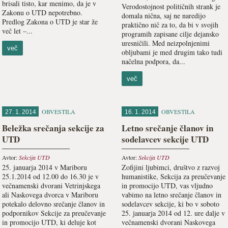
brisali tisto, kar menimo, da je v
Verodostojnost političnih strank je
Zakonu o UTD nepotrebno.
domala nična, saj ne naredijo
Predlog Zakona o UTD je star že
praktično nič za to, da bi v svojih
več let –...
programih zapisane cilje dejansko
uresničili. Med neizpolnjenimi
več
obljubami je med drugim tako tudi
načelna podpora, da...
več
OBVESTILA
OBVESTILA
27. 1. 2014
16. 1. 2014
Beležka srečanja sekcije za
Letno srečanje članov in
UTD
sodelavcev sekcije UTD
Avtor:
Sekcija UTD
Avtor:
Sekcija UTD
25. januarja 2014 v Mariboru
Zofijini ljubimci, društvo z razvoj
25.1.2014 od 12.00 do 16.30 je v
humanistike, Sekcija za preučevanje
večnamenski dvorani Vetrinjskega
in promocijo UTD, vas vljudno
ali Naskovega dvorca v Mariboru
vabimo na letno srečanje članov in
potekalo delovno srečanje članov in
sodelavcev sekcije, ki bo v soboto
podpornikov Sekcije za preučevanje
25. januarja 2014 od 12. ure dalje v
in promocijo UTD, ki deluje kot
večnamenski dvorani Naskovega