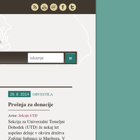
a
OBVESTILA
26. 8. 2014
Prošnja za donacije
Avtor:
Sekcija UTD
Sekcija za Univerzalni Temeljni
Dohodek (UTD) že nekaj let
uspešno deluje v okviru društva
Zofijini ljubimci iz Maribora. V