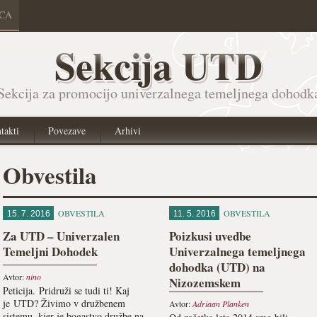
ICA
Sekcija UTD
Sekcija za promocijo univerzalnega temeljnega dohodk
takti
Povezave
Arhivi
Obvestila
OBVESTILA
OBVESTILA
15. 7. 2016
11. 5. 2016
Za UTD – Univerzalen
Poizkusi uvedbe
Temeljni Dohodek
Univerzalnega temeljnega
dohodka (UTD) na
Avtor:
nino
Nizozemskem
Peticija. Pridruži se tudi ti! Kaj
je UTD? Živimo v družbenem
Avtor:
Adriaan Planken
sistemu, kjer je bogastvo družbe na