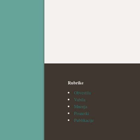
Rubrike
Obvestila
Vabila
Mnenja
Posnetki
Publikacije