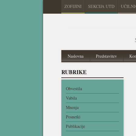
ZOFIJINI
SEKCIJA UTD
UČILN
Naslovna
Predstavitev
Kon
RUBRIKE
Obvestila
Vabila
Mnenja
Posnetki
Publikacije