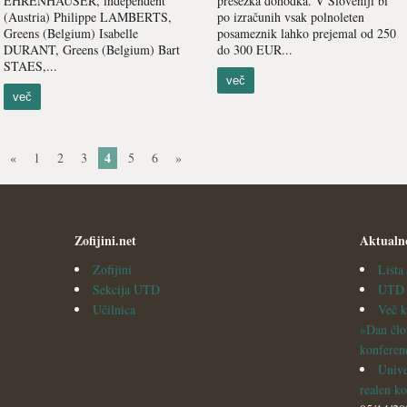
EHRENHAUSER, independent
presežka dohodka. V Sloveniji bi
(Austria) Philippe LAMBERTS,
po izračunih vsak polnoleten
Greens (Belgium) Isabelle
posameznik lahko prejemal od 250
DURANT, Greens (Belgium) Bart
do 300 EUR...
STAES,...
več
več
4
«
1
2
3
5
6
»
Zofijini.net
Aktualn
Zofijini
List
Sekcija UTD
UTD v
Učilnica
Več k
»Dan člo
konferen
Unive
realen ko