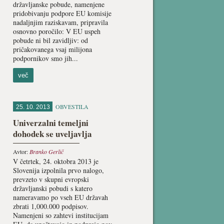
državljanske pobude, namenjene
pridobivanju podpore EU komisije
nadaljnjim raziskavam, pripravila
osnovno poročilo: V EU uspeh
pobude ni bil zavidljiv: od
pričakovanega vsaj milijona
podpornikov smo jih...
več
OBVESTILA
25. 10. 2013
Univerzalni temeljni
dohodek se uveljavlja
Avtor:
Branko Gerlič
V četrtek, 24. oktobra 2013 je
Slovenija izpolnila prvo nalogo,
prevzeto v skupni evropski
državljanski pobudi s katero
nameravamo po vseh EU državah
zbrati 1,000.000 podpisov.
Namenjeni so zahtevi institucijam