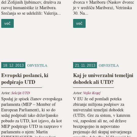
del Zofijinih ljubimcev, društva za
dvorca v Mariboru (Naskov dvorec
razvoj humanistike iz Maribora.
je v središču Maribora), Vetrinska
Srečanja so se udeležili: Valerija...
30. Na...
več
več
OBVESTILA
OBVESTILA
18. 12. 2013
21. 11. 2013
Evropski poslanci, ki
Kaj je univerzalni temeljni
podpirajo UTD
dohodek ali UTD?
Avtor:
Sekcija UTD
Avtor:
Vojko Kogej
Spodaj je spisek članov evropskega
V EU že od pomladi poteka
parlamenta (MEP – Member of
zbiranje milijona podpisov za
European Parliament), ki so do
univerzalni temeljni dohodek
sedaj podpisali tako državljansko
(UTD). Gre za sistem, v katerem
pobudo za UTD, kot izjavo, da kot
vsi, zaposleni ali ne, od države
MEP podpirajo UTD in razpravo v
brezpogojno in nepovratno
parlamentu o njem: Martin
prejemajo del skupaj ustvarjenega