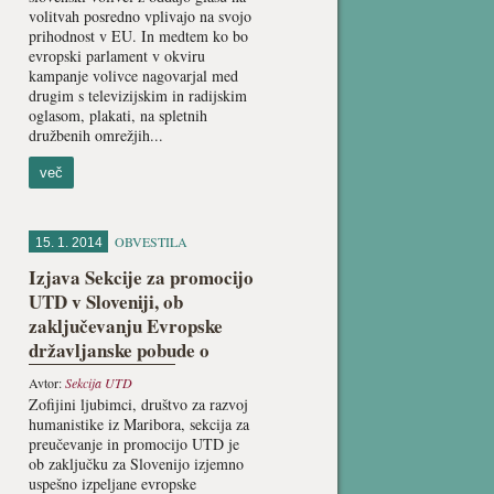
volitvah posredno vplivajo na svojo
prihodnost v EU. In medtem ko bo
evropski parlament v okviru
kampanje volivce nagovarjal med
drugim s televizijskim in radijskim
oglasom, plakati, na spletnih
družbenih omrežjih...
več
OBVESTILA
15. 1. 2014
Izjava Sekcije za promocijo
UTD v Sloveniji, ob
zaključevanju Evropske
državljanske pobude o
Univerzalnem temeljnem
Avtor:
Sekcija UTD
dohodku (UTD)
Zofijini ljubimci, društvo za razvoj
humanistike iz Maribora, sekcija za
preučevanje in promocijo UTD je
ob zaključku za Slovenijo izjemno
uspešno izpeljane evropske