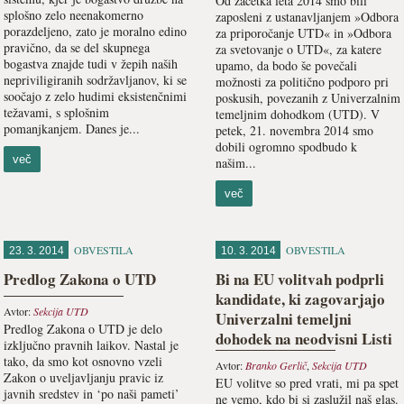
Od začetka leta 2014 smo bili
splošno zelo neenakomerno
zaposleni z ustanavljanjem »Odbora
porazdeljeno, zato je moralno edino
za priporočanje UTD« in »Odbora
pravično, da se del skupnega
za svetovanje o UTD«, za katere
bogastva znajde tudi v žepih naših
upamo, da bodo še povečali
nepriviligiranih sodržavljanov, ki se
možnosti za politično podporo pri
soočajo z zelo hudimi eksistenčnimi
poskusih, povezanih z Univerzalnim
težavami, s splošnim
temeljnim dohodkom (UTD). V
pomanjkanjem. Danes je...
petek, 21. novembra 2014 smo
dobili ogromno spodbudo k
več
našim...
več
OBVESTILA
OBVESTILA
23. 3. 2014
10. 3. 2014
Predlog Zakona o UTD
Bi na EU volitvah podprli
kandidate, ki zagovarjajo
Avtor:
Sekcija UTD
Univerzalni temeljni
Predlog Zakona o UTD je delo
dohodek na neodvisni Listi
izključno pravnih laikov. Nastal je
UTD?
tako, da smo kot osnovno vzeli
Avtor:
Branko Gerlič
,
Sekcija UTD
Zakon o uveljavljanju pravic iz
EU volitve so pred vrati, mi pa spet
javnih sredstev in ‘po naši pameti’
ne vemo, kdo bi si zaslužil naš glas.