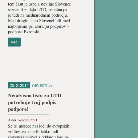
tem času je uspela številne Slovence
seznaniti z idejo UTD, uspešna pa
je tudi na mednarodnem področju.
Med drugim smo Slovenci bili med
najboljšimi pri zbiranju podpisov v
podporo Evropski...
več
OBVESTILA
25. 2. 2014
Neodvisna lista za UTD
potrebuje tvoj podpis
podpore!
Avtor:
Sekcija UTD
Še tri mesece nas loči do evropskih
volitev, na katerih lahko tudi
slovenski volivci z oddajo glasu na