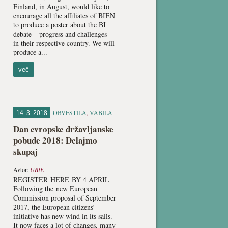
Finland, in August, would like to
encourage all the affiliates of BIEN
to produce a poster about the BI
debate – progress and challenges –
in their respective country. We will
produce a...
več
OBVESTILA
,
VABILA
14. 3. 2018
Dan evropske državljanske
pobude 2018: Delajmo
skupaj
Avtor:
UBIE
REGISTER HERE BY 4 APRIL
Following the new European
Commission proposal of September
2017, the European citizens’
initiative has new wind in its sails.
It now faces a lot of changes, many