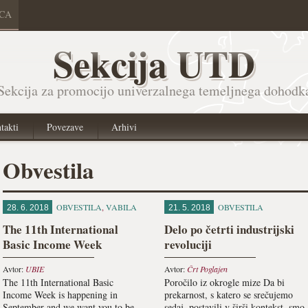
ICA
Sekcija UTD
Sekcija za promocijo univerzalnega temeljnega dohodk
takti
Povezave
Arhivi
Obvestila
OBVESTILA
,
VABILA
OBVESTILA
28. 6. 2018
21. 5. 2018
The 11th International
Delo po četrti industrijski
Basic Income Week
revoluciji
Avtor:
UBIE
Avtor:
Črt Poglajen
The 11th International Basic
Poročilo iz okrogle mize Da bi
Income Week is happening in
prekarnost, s katero se srečujemo
September and we want you to be
sedaj, postavili v širši kontekst, smo