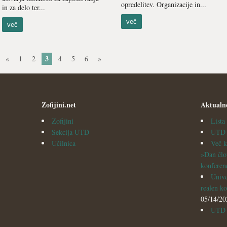
opredelitev. Organizacije in...
in za delo ter...
več
več
3
«
1
2
4
5
6
»
Zofijini.net
Aktualn
Zofijini
List
Sekcija UTD
UTD v
Učilnica
Več k
»Dan člo
konferen
Unive
realen ko
05/14/20
UTD i