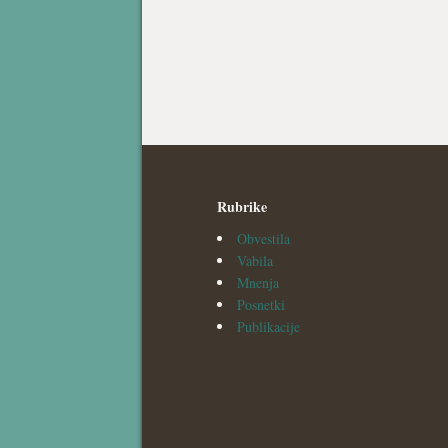
Rubrike
Obvestila
Vabila
Mnenja
Posnetki
Publikacije