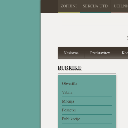
ZOFIJINI
SEKCIJA UTD
UČILN
Naslovna
Predstavitev
Kon
RUBRIKE
Obvestila
Vabila
Mnenja
Posnetki
Publikacije