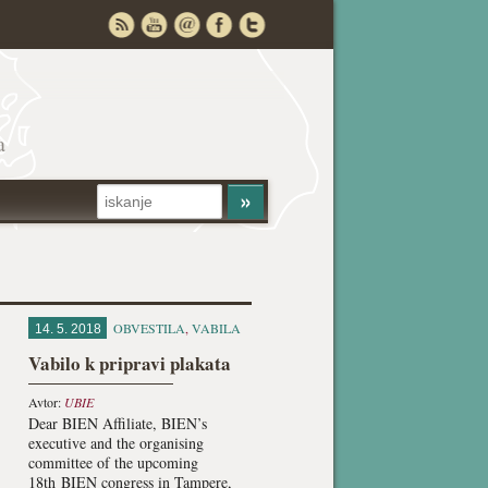
a
OBVESTILA
,
VABILA
14. 5. 2018
Vabilo k pripravi plakata
Avtor:
UBIE
Dear BIEN Affiliate, BIEN’s
executive and the organising
committee of the upcoming
18th BIEN congress in Tampere,