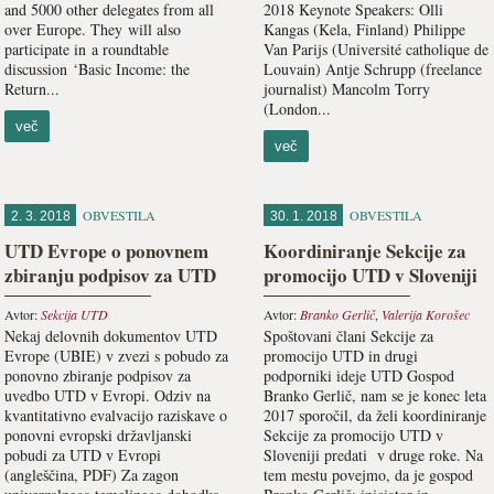
and 5000 other delegates from all
2018 Keynote Speakers: Olli
over Europe. They will also
Kangas (Kela, Finland) Philippe
participate in a roundtable
Van Parijs (Université catholique de
discussion ‘Basic Income: the
Louvain) Antje Schrupp (freelance
Return...
journalist) Mancolm Torry
(London...
več
več
OBVESTILA
OBVESTILA
2. 3. 2018
30. 1. 2018
UTD Evrope o ponovnem
Koordiniranje Sekcije za
zbiranju podpisov za UTD
promocijo UTD v Sloveniji
Avtor:
Sekcija UTD
Avtor:
Branko Gerlič
,
Valerija Korošec
Nekaj delovnih dokumentov UTD
Spoštovani člani Sekcije za
Evrope (UBIE) v zvezi s pobudo za
promocijo UTD in drugi
ponovno zbiranje podpisov za
podporniki ideje UTD Gospod
uvedbo UTD v Evropi. Odziv na
Branko Gerlič, nam se je konec leta
kvantitativno evalvacijo raziskave o
2017 sporočil, da želi koordiniranje
ponovni evropski državljanski
Sekcije za promocijo UTD v
pobudi za UTD v Evropi
Sloveniji predati v druge roke. Na
(angleščina, PDF) Za zagon
tem mestu povejmo, da je gospod