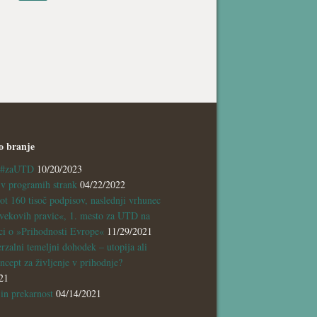
o branje
a #zaUTD
10/20/2023
 programih strank
04/22/2022
ot 160 tisoč podpisov, naslednji vrhunec
vekovih pravic«, 1. mesto za UTD na
ci o »Prihodnosti Evrope«
11/29/2021
rzalni temeljni dohodek – utopija ali
ncept za življenje v prihodnje?
21
n prekarnost
04/14/2021