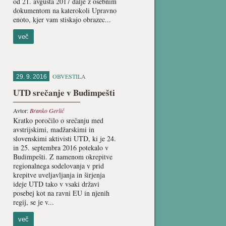
od 21. avgusta 2017 dalje z osebnim
dokumentom na katerokoli Upravno
enoto, kjer vam stiskajo obrazec...
več
OBVESTILA
29. 9. 2016
UTD srečanje v Budimpešti
Avtor:
Branko Gerlič
Kratko poročilo o srečanju med
avstrijskimi, madžarskimi in
slovenskimi aktivisti UTD, ki je 24.
in 25. septembra 2016 potekalo v
Budimpešti. Z namenom okrepitve
regionalnega sodelovanja v prid
krepitve uveljavljanja in širjenja
ideje UTD tako v vsaki državi
posebej kot na ravni EU in njenih
regij, se je v...
več