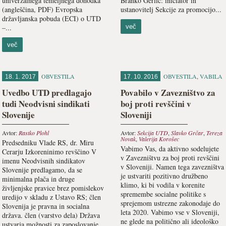
univerzalnega temeljnega dohodka
Branko Gerlič: iniciator in
(angleščina, PDF) Evropska
ustanovitelj Sekcije za promocijo...
državljanska pobuda (ECI) o UTD
–...
več
več
OBVESTILA
OBVESTILA
,
VABILA
18. 1. 2017
17. 10. 2016
Uvedbo UTD predlagajo
Povabilo v Zavezništvo za
tudi Neodvisni sindikati
boj proti revščini v
Slovenije
Sloveniji
Avtor:
Rastko Plohl
Avtor:
Sekcija UTD
,
Slavko Grčar
,
Tereza
Novak
,
Valerija Korošec
Predsedniku Vlade RS, dr. Miru
Vabimo Vas, da aktivno sodelujete
Cerarju Izkoreninimo revščino V
v Zavezništvu za boj proti revščini
imenu Neodvisnih sindikatov
v Sloveniji. Namen tega zavezništva
Slovenije predlagamo, da se
je ustvariti pozitivno družbeno
minimalna plača in druge
klimo, ki bi vodila v korenite
življenjske pravice brez pomislekov
spremembe socialne politike s
uredijo v skladu z Ustavo RS; člen
sprejemom ustrezne zakonodaje do
Slovenija je pravna in socialna
leta 2020. Vabimo vse v Sloveniji,
država. člen (varstvo dela) Država
ne glede na politično ali ideološko
ustvarja možnosti za zaposlovanje