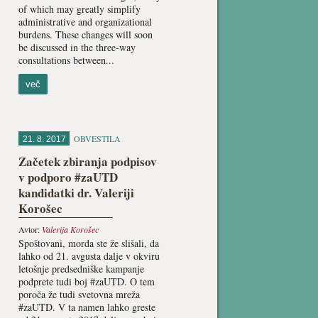
of which may greatly simplify
administrative and organizational
burdens. These changes will soon
be discussed in the three-way
consultations between...
več
OBVESTILA
21. 8. 2017
Začetek zbiranja podpisov
v podporo #zaUTD
kandidatki dr. Valeriji
Korošec
Avtor:
Valerija Korošec
Spoštovani, morda ste že slišali, da
lahko od 21. avgusta dalje v okviru
letošnje predsedniške kampanje
podprete tudi boj #zaUTD. O tem
poroča že tudi svetovna mreža
#zaUTD. V ta namen lahko greste