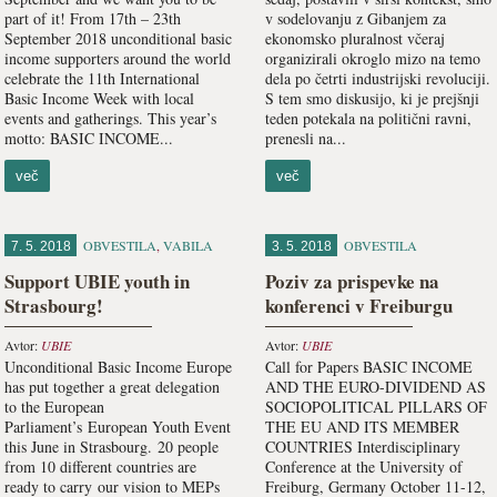
part of it! From 17th – 23th
v sodelovanju z Gibanjem za
September 2018 unconditional basic
ekonomsko pluralnost včeraj
income supporters around the world
organizirali okroglo mizo na temo
celebrate the 11th International
dela po četrti industrijski revoluciji.
Basic Income Week with local
S tem smo diskusijo, ki je prejšnji
events and gatherings. This year’s
teden potekala na politični ravni,
motto: BASIC INCOME...
prenesli na...
več
več
OBVESTILA
,
VABILA
OBVESTILA
7. 5. 2018
3. 5. 2018
Support UBIE youth in
Poziv za prispevke na
Strasbourg!
konferenci v Freiburgu
Avtor:
UBIE
Avtor:
UBIE
Unconditional Basic Income Europe
Call for Papers BASIC INCOME
has put together a great delegation
AND THE EURO-DIVIDEND AS
to the European
SOCIOPOLITICAL PILLARS OF
Parliament’s European Youth Event
THE EU AND ITS MEMBER
this June in Strasbourg. 20 people
COUNTRIES Interdisciplinary
from 10 different countries are
Conference at the University of
ready to carry our vision to MEPs
Freiburg, Germany October 11-12,