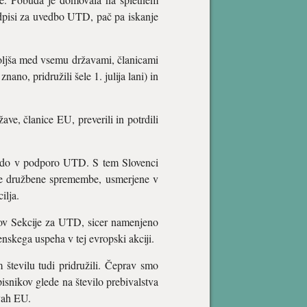
podpisi za uvedbo UTD, pač pa iskanje
boljša med vsemu državami, članicami
no, pridružili šele 1. julija lani) in
ve, članice EU, preverili in potrdili
udo v podporo UTD. S tem Slovenci
ke družbene spremembe, usmerjene v
ilja.
kov Sekcije za UTD, sicer namenjeno
enskega uspeha v tej evropski akciji.
številu tudi pridružili. Čeprav smo
isnikov glede na število prebivalstva
avah EU.