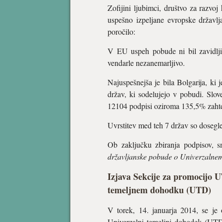
Zofijini ljubimci, društvo za razvo
uspešno izpeljane evropske državl
poročilo:
V EU uspeh pobude ni bil zavidlji
vendarle nezanemarljivo.
Najuspešnejša je bila Bolgarija, ki
držav, ki sodelujejo v pobudi. Slo
12104 podpisi oziroma 135,5% zah
Uvrstitev med teh 7 držav so dosegle 
Ob zaključku zbiranja podpisov, s
državljanske pobude o Univerzaln
Izjava Sekcije za promocijo 
temeljnem dohodku (UTD)
V torek, 14. januarja 2014, se je
Univerzalni temeljni dohodek (UTD