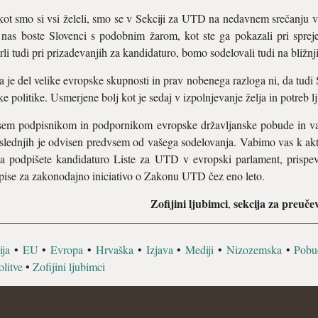
kot smo si vsi želeli, smo se v Sekciji za UTD na nedavnem srečanju v 
e nas boste Slovenci s podobnim žarom, kot ste ga pokazali pri spr
i tudi pri prizadevanjih za kandidaturo, bomo sodelovali tudi na bližnj
 je del velike evropske skupnosti in prav nobenega razloga ni, da tudi 
 politike. Usmerjene bolj kot je sedaj v izpolnjevanje želja in potreb lj
 vsem podpisnikom in podpornikom evropske državljanske pobude in 
 slednjih je odvisen predvsem od vašega sodelovanja. Vabimo vas k ak
podpišete kandidaturo Liste za UTD v evropski parlament, prispev
pise za zakonodajno iniciativo o Zakonu UTD čez eno leto.
Zofijini ljubimci
sekcija za preuče
,
ija
•
EU
•
Evropa
•
Hrvaška
•
Izjava
•
Mediji
•
Nizozemska
•
Pobu
litve
•
Zofijini ljubimci