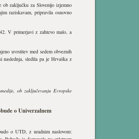
je ob zaključku za Slovenijo izjemno
jim raziskavam, pripravila osnovno
42. V primerjavi z zahtevo malo, a
a njeno uvrstitev med sedem obveznih
 naslednja, sledila pa je Hrvaška z
 medije, ob zaključevanju Evropske
pobude o Univerzalnem
pobudo o UTD, z uradnim naslovom:
ve. Pobuda je domovala na spletnem