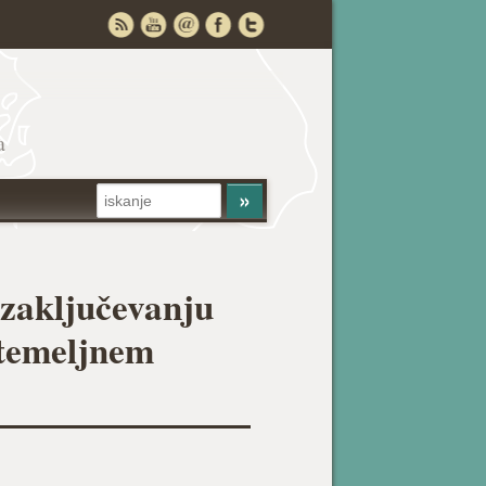
a
 zaključevanju
 temeljnem