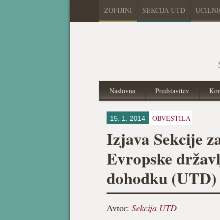
ZOFIJINI
SEKCIJA UTD
UČILN
Naslovna
Predstavitev
Kon
OBVESTILA
15. 1. 2014
Izjava Sekcije z
Evropske držav
dohodku (UTD)
Avtor:
Sekcija UTD