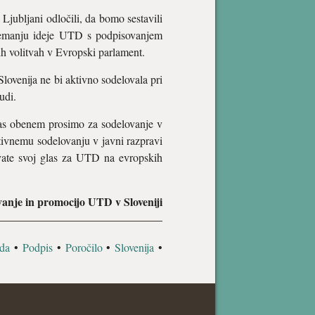
Ljubljani odločili, da bomo sestavili
ejemanju ideje UTD s podpisovanjem
ih volitvah v Evropski parlament.
Slovenija ne bi aktivno sodelovala pri
udi.
vas obenem prosimo za sodelovanje v
tivnemu sodelovanju v javni razpravi
ate svoj glas za UTD na evropskih
vanje in promocijo UTD v Sloveniji
da
•
Podpis
•
Poročilo
•
Slovenija
•