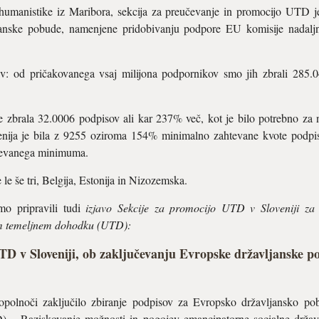
j humanistike iz Maribora, sekcija za preučevanje in promocijo UTD 
janske pobude, namenjene pridobivanju podpore EU komisije nadaljn
v: od pričakovanega vsaj milijona podpornikov smo jih zbrali 285.0
 je zbrala 32.0006 podpisov ali kar 237% več, kot je bilo potrebno z
venija je bila z 9255 oziroma 154% minimalno zahtevane kvote podpisi
tevanega minimuma.
le še tri, Belgija, Estonija in Nizozemska.
mo pripravili tudi
izjavo Sekcije za promocijo UTD v Sloveniji za
em temeljnem dohodku (UTD):
UTD v Sloveniji, ob zaključevanju Evropske državljanske 
 opolnoči zaključilo zbiranje podpisov za Evropsko državljansko 
) – Raziskovanje možnosti in pogojev emancipatorne socialne drža