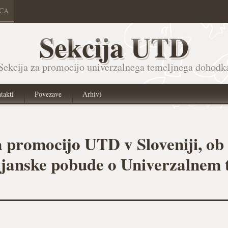
ICA
Sekcija UTD
Sekcija za promocijo univerzalnega temeljnega dohodk
takti
Povezave
Arhivi
a promocijo UTD v Sloveniji, ob
ljanske pobude o Univerzalnem