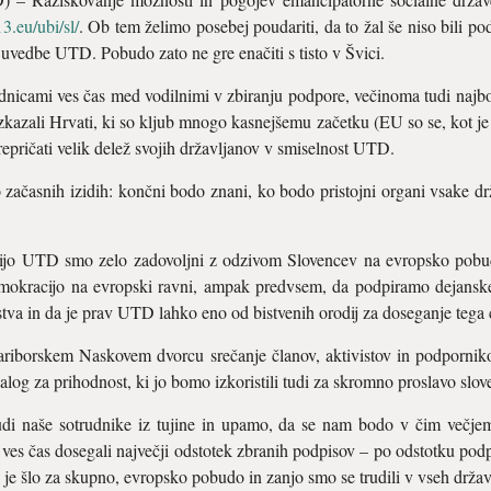
.eu/ubi/sl/
. Ob tem želimo posebej poudariti, da to žal še niso bili 
uvedbe UTD. Pobudo zato ne gre enačiti s tisto v Švici.
dnicami ves čas med vodilnimi v zbiranju podpore, večinoma tudi naj
azali Hrvati, ki so kljub mnogo kasnejšemu začetku (EU so se, kot je zna
repričati velik delež svojih državljanov v smiselnost UTD.
začasnih izidih: končni bodo znani, ko bodo pristojni organi vsake drža
cijo UTD smo zelo zadovoljni z odzivom Slovencev na evropsko pob
mokracijo na evropski ravni, ampak predvsem, da podpiramo dejans
stva in da je prav UTD lahko eno od bistvenih orodij za doseganje tega c
mariborskem Naskovem dvorcu srečanje članov, aktivistov in podporni
alog za prihodnost, ki jo bomo izkoristili tudi za skromno proslavo slov
udi naše sotrudnike iz tujine in upamo, da se nam bodo v čim večjem 
ves čas dosegali največji odstotek zbranih podpisov – po odstotku podp
 – je šlo za skupno, evropsko pobudo in zanjo smo se trudili v vseh drž