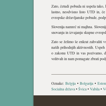
Zato, četudi pobuda ni uspela tako, 
lastno, neodvisno listo UTD in, č
evropske državljanske pobude, podprl
Slovenija namreč ni majhna. Slovenija
snovanju in izvajanju skupne evropske
Zato se želimo še enkrat zahvaliti
naših prihodnjih aktivnostih. Uspeh
o zakonu UTD in vas pozivamo, da 
volitvah in nam pomagate zbrati pod
Oznake:
Belgija
•
Bolgarija
•
Eston
Socialna država
•
Švica
•
Vabila
•
Vo