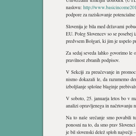
naslovu:
http://www.basicincome2013
podpore za raziskovanje potencialne 
Slovenija je bila med državami pobu
EU. Poleg Slovencev so se posebej izk
predvsem Bolgari, ki jim je uspelo p
Za sedaj seveda lahko govorimo le o 
pravilnost zbranih podpisov.
V Sekciji za preučevanje in promo
nismo dokazali le, da razumemo de
izboljšanje splošne blaginje prebival
V soboto, 25. januarja letos bo v 
analizi opravljenega in načrtovanju n
Na to naše srečanje smo povabili t
ponosni na to, da smo prav Slovenci 
je bil slovenski delež sploh največji