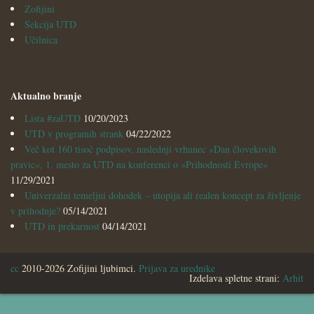
Zofijini
Sekcija UTD
Učilnica
Aktualno branje
Lista #zaUTD
10/20/2023
UTD v programih strank
04/22/2022
Več kot 160 tisoč podpisov, naslednji vrhunec »Dan človekovih
pravic«, 1. mesto za UTD na konferenci o »Prihodnosti Evrope«
11/29/2021
Univerzalni temeljni dohodek – utopija ali realen koncept za življenje
v prihodnje?
05/14/2021
UTD in prekarnost
04/14/2021
cc
2010-2026 Zofijini ljubimci.
Prijava za urednike
Izdelava spletne strani:
Arhit