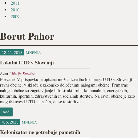
2011
2010
2009
Borut Pahor
MNENJA
12. 11. 2018
Lokalni UTD v Sloveniji
Avtor:
Valerija Korošec
Povzetek V prispevku je opisana možna izvedba lokalnega UTD v Sloveniji na
ravni občine, v skladu z zakonsko določenimi nalogami občine. Primarne
naloge občine so zagotavljanje infrastrukturnih, komunalnih, energetskih,
kulturnih, športnih, zdravstvenih in socialnih storitev. Na ravni občine je zato
mogoče uvesti UTD na način, da se te storitve...
več
MNENJA
4. 5. 2015
Kolonizator ne potrebuje pametnih