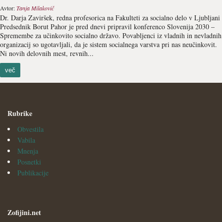
Avtor:
Tanja Milakovič
Dr. Darja Zaviršek, redna profesorica na Fakulteti za socialno delo v Ljubljani
Predsednik Borut Pahor je pred dnevi pripravil konferenco Slovenija 2030 –
Spremembe za učinkovito socialno državo. Povabljenci iz vladnih in nevladnih
organizacij so ugotavljali, da je sistem socialnega varstva pri nas neučinkovit.
Ni novih delovnih mest, revnih...
več
Rubrike
Obvestila
Vabila
Mnenja
Posnetki
Publikacije
Zofijini.net