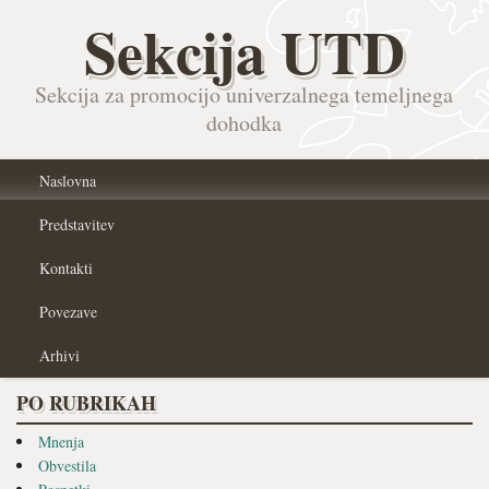
Sekcija UTD
Sekcija za promocijo univerzalnega temeljnega
dohodka
Naslovna
Predstavitev
Kontakti
Povezave
Arhivi
PO RUBRIKAH
Mnenja
Obvestila