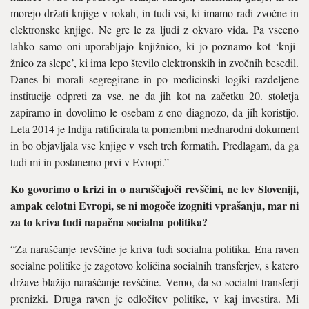
morejo držati knjige v rokah, in tudi vsi, ki imamo radi zvočne in
elektronske knjige. Ne gre le za ljudi z okvaro vida. Pa vseeno
lahko samo oni uporabljajo knjižnico, ki jo poznamo kot ‘knji­
žnico za slepe’, ki ima lepo število elektronskih in zvočnih besedil.
Danes bi morali segregirane in po medicinski logiki razdeljene
insti­tucije odpreti za vse, ne da jih kot na začetku 20. stoletja
zapiramo in dovolimo le osebam z eno dia­gnozo, da jih koristijo.
Leta 2014 je Indija ratificirala ta pomembni mednarodni dokument
in bo ob­javljala vse knjige v vseh treh for­matih. Predlagam, da ga
tudi mi in postanemo prvi v Evropi.”
Ko govorimo o krizi in o nara­ščajoči revščini, ne lev Sloveni­ji,
ampak celotni Evropi, se ni mogoče izogniti vprašanju, mar ni
za to kriva tudi napačna social­na politika?
“Za naraščanje revščine je kriva tudi socialna politika. Ena raven
socialne politike je zagotovo količina socialnih transferjev, s katero
države blažijo naraščanje revšči­ne. Vemo, da so socialni transferji
prenizki. Druga raven je odločitev politike, v kaj investira. Mi