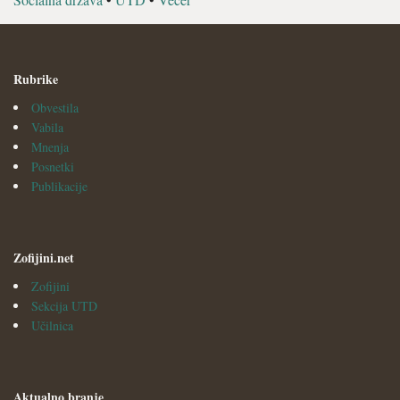
Rubrike
Obvestila
Vabila
Mnenja
Posnetki
Publikacije
Zofijini.net
Zofijini
Sekcija UTD
Učilnica
Aktualno branje