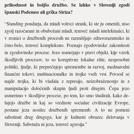
prihodnost in boljšo družbo. Se lahko v Sloveniji zgodi
španski Podemos ali grška Siriza?
“Standing poudarja, da mladi vo­livci strank, ki ste ju omenili, niso
zgolj razočarani in obubožani mladi, temveč mladi intelektualci, ki
v resnici o družbenih procesih ne razmišljajo zdravorazumsko in
črno-belo, temveč kompleksno. Po­znajo zgodovinske zakonitosti
in zgodovinske procese. Jezo usmerjajo v pravi objekt, kije vzrok
ško­dljivih procesov, to so koruptivne lokalne elite, nesposobni
politiki, ljudje, ki preprečujejo spremem­be in razvoj, mednarodni
finančni tokovi, multinacionalke in trojke vseh vrst. Povsod se
najde trojka, ki bi vladala z represijo, neizobraže­nostjo in z
manipulacijo določenih skupin ljudi proti drugim. Čepa jezo
usmerimo v škodljive procese, po tem, ko smo študirali, kako de­
lujejo družbe in kaj so vrednote so­cialne civilizacije Evrope,
postane jeza nosilec družbenih sprememb. A to ne pomeni
sabotirati drug drugega, kar je kulturni obrazec delovanja v
Sloveniji. Sabotaža ni jeza, temveč agresija.”