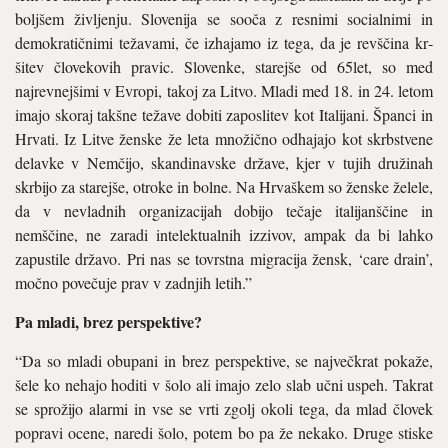
boljšem življenju. Slove­nija se sooča z resnimi socialnimi in
demokratičnimi težavami, če izhajamo iz tega, da je revščina kr­
šitev človekovih pravic. Slovenke, starejše od 65let, so med
najrevnej­šimi v Evropi, takoj za Litvo. Mladi med 18. in 24. letom
imajo skoraj takšne težave dobiti zaposlitev kot Italijani. Španci in
Hrvati. Iz Litve ženske že leta množično odhajajo kot skrbstvene
delavke v Nemčijo, skandinavske države, kjer v tujih družinah
skrbijo za starejše, otroke in bolne. Na Hrvaškem so ženske želele,
da v nevladnih organiza­cijah dobijo tečaje italijanščine in
nemščine, ne zaradi intelektualnih izzivov, ampak da bi lahko
zapu­stile državo. Pri nas se tovrstna migracija žensk, ‘care drain’,
močno povečuje prav v zadnjih letih.”
Pa mladi, brez perspektive?
“Da so mladi obupani in brez per­spektive, se največkrat pokaže,
šele ko nehajo hoditi v šolo ali imajo zelo slab učni uspeh. Takrat
se sprožijo alarmi in vse se vrti zgolj okoli tega, da mlad človek
popra­vi ocene, naredi šolo, potem bo pa že nekako. Druge stiske