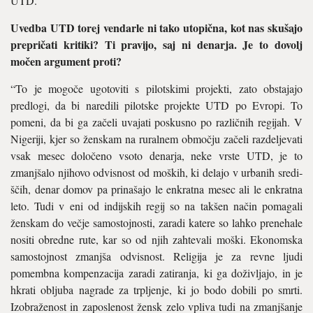
UTD.”
Uvedba UTD torej vendarle ni tako utopična, kot nas skušajo
prepričati kritiki? Ti pravijo, saj ni denarja. Je to dovolj
močen ar­gument proti?
“To je mogoče ugotoviti s pilotski­mi projekti, zato obstajajo
predlo­gi, da bi naredili pilotske projekte UTD po Evropi. To
pomeni, da bi ga začeli uvajati poskusno po različ­nih regijah. V
Nigeriji, kjer so žen­skam na ruralnem območju začeli razdeljevati
vsak mesec določeno vsoto denarja, neke vrste UTD, je to
zmanjšalo njihovo odvisnost od moških, ki delajo v urbanih sredi­
ščih, denar domov pa prinašajo le enkratna mesec ali le enkratna
leto. Tudi v eni od indijskih regij so na takšen način pomagali
ženskam do večje samostojnosti, zaradi katere so lahko prenehale
nositi obredne rute, kar so od njih zahte­vali moški. Ekonomska
samostoj­nost zmanjša odvisnost. Religija je za revne ljudi
pomembna kompen­zacija zaradi zatiranja, ki ga doži­vljajo, in je
hkrati obljuba nagrade za trpljenje, ki jo bodo dobili po smrti.
Izobraženost in zaposlenost žensk zelo vpliva tudi na zmanj­šanje