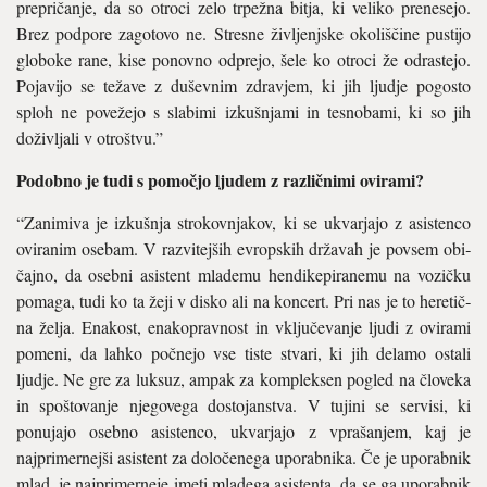
prepričanje, da so otroci zelo trpežna bitja, ki veliko prenesejo.
Brez podpore zagotovo ne. Stresne življenjske okoliščine pustijo
glo­boke rane, kise ponovno odprejo, šele ko otroci že odrastejo.
Pojavijo se težave z duševnim zdravjem, ki jih ljudje pogosto
sploh ne povežejo s slabimi izkušnjami in tesnobami, ki so jih
doživljali v otroštvu.”
Podobno je tudi s pomočjo ljudem z različnimi ovirami?
“Zanimiva je izkušnja strokov­njakov, ki se ukvarjajo z asisten­co
oviranim osebam. V razvitejših evropskih državah je povsem obi­
čajno, da osebni asistent mlade­mu hendikepiranemu na vozičku
pomaga, tudi ko ta žeji v disko ali na koncert. Pri nas je to heretič­
na želja. Enakost, enakopravnost in vključevanje ljudi z ovirami
pomeni, da lahko počnejo vse tiste stvari, ki jih delamo ostali
ljudje. Ne gre za luksuz, ampak za kompleksen pogled na človeka
in spo­štovanje njegovega dostojanstva. V tujini se servisi, ki
ponujajo osebno asistenco, ukvarjajo z vprašanjem, kaj je
najprimernejši asistent za do­ločenega uporabnika. Če je uporab­nik
mlad, je najprimerneje imeti mladega asistenta, da se ga uporabnik