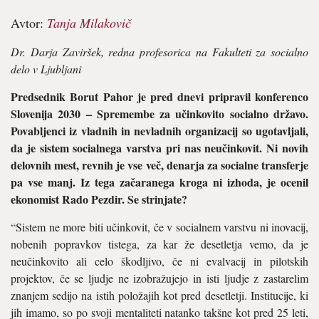
Avtor:
Tanja Milakovič
Dr. Darja Zaviršek, redna profesorica na Fakulteti za socialno
delo v Ljubljani
Predsednik Borut Pahor je pred dnevi pripravil konferenco
Slovenija 2030 – Spremembe za učinkovito socialno državo.
Povabljenci iz vladnih in nevladnih organizacij so ugotavljali,
da je sistem socialnega varstva pri nas neučinkovit. Ni novih
delovnih mest, revnih je vse več, denarja za socialne transferje
pa vse manj. Iz tega začaranega kroga ni izhoda, je ocenil
ekonomist Rado Pezdir. Se strinjate?
“Sistem ne more biti učinkovit, če v socialnem varstvu ni inovacij,
no­benih popravkov tistega, za kar že desetletja vemo, da je
neučinkovito ali celo škodljivo, če ni evalvacij in pilotskih
projektov, če se ljudje ne izobražujejo in isti ljudje z zastare­lim
znanjem sedijo na istih položa­jih kot pred desetletji. Institucije, ki
jih imamo, so po svoji mentaliteti natanko takšne kot pred 25 leti,