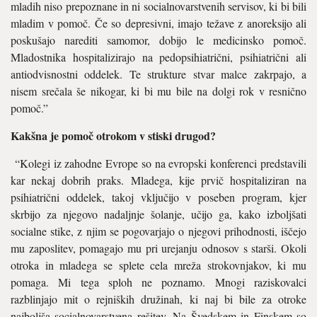
mladih niso prepoznane in ni socialnovarstvenih servisov, ki bi bili
mladim v pomoč. Če so depresivni, imajo težave z anoreksijo ali
poskušajo narediti samomor, dobijo le me­dicinsko pomoč.
Mladostnika ho­spitalizirajo na pedopsihiatrični, psihiatrični ali
antiodvisnostni od­delek. Te strukture stvar malce za­krpajo, a
nisem srečala še nikogar, ki bi mu bile na dolgi rok v resnič­no
pomoč.”
Kakšna je pomoč otrokom v stiski drugod?
“Kolegi iz zahodne Evrope so na evropski konferenci predstavili
kar nekaj dobrih praks. Mladega, kije prvič hospitaliziran na
psihiatrični oddelek, takoj vključijo v poseben program, kjer
skrbijo za njegovo nadaljnje šolanje, učijo ga, kako iz­boljšati
socialne stike, z njim se pogovarjajo o njegovi prihodno­sti, iščejo
mu zaposlitev, pomaga­jo mu pri urejanju odnosov s starši. Okoli
otroka in mladega se splete cela mreža strokovnjakov, ki mu
pomaga. Mi tega sploh ne pozna­mo. Mnogi raziskovalci
razblinjajo mit o rejniških družinah, ki naj bi bile za otroke
najboljša socialno­varstvena rešitev. Na Švedskem in Finskem so