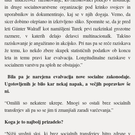
in druge socialnovarstvene organiza­cije pod krinko svojcev in
uporab­nikov in dokumentirajo, kaj se v njih dogaja. Vemo, da
sicer dobimo olepšano in izkrivljeno sliko. Spo­mnite se, da je pred
leti Giinter Walraff kot namišljeni Turek prvi razkrinkal grozotne
razmere, v katerih delajo delavci multinaci­onalk. Takšno
raziskovanje je an­gažirano in akcijsko. Pri nas pa se reče raziskava
že temu, ko nekdo zbere skupek statističnih podatkov ob koncu
leta in temu pravi kar evalvacija. Longitudinalne raziska­ve v
socialnem varstvu pa sploh ne obstajajo.”
Bila pa je narejena evalvacija nove socialne zakonodaje.
Ugotovljenih je bilo kar nekaj napak, a večjih popravkov še
ni.
“Omilili so nekatere ukrepe. Mnogi so ostali brez socialnih
transferjev ali pa so se jim ti zmanjšali zaradi varčevanja.”
Koga je to najbolj prizadelo?
“Nižji srednji sloj, ki brez socialnih transferjev hitro zdrsne v