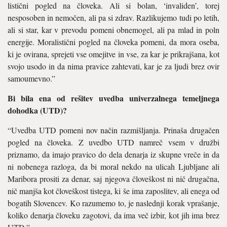
listični pogled na človeka. Ali si bolan, ‘invaliden’, torej
nesposoben in nemočen, ali pa si zdrav. Razli­kujemo tudi po letih,
ali si star, kar v prevodu pomeni obnemogel, ali pa mlad in poln
energije. Morali­stični pogled na človeka pomeni, da mora oseba,
ki je ovirana, spre­jeti vse omejitve in vse, za kar je prikrajšana, kot
svojo usodo in da nima pravice zahtevati, kar je za ljudi brez ovir
samoumevno.”
Bi bila ena od rešitev uvedba univerzalnega temeljnega
dohodka (UTD)?
“Uvedba UTD pomeni nov način razmišljanja. Prinaša drugačen
pogled na človeka. Z uvedbo UTD namreč vsem v družbi
priznamo, da imajo pravico do dela denarja iz skupne vreče in da
ni nobenega ra­zloga, da bi moral nekdo na ulicah Ljubljane ali
Maribora prositi za denar, saj njegova človeškost ni nič drugačna,
nič manjša kot člove­škost tistega, ki še ima zaposlitev, ali enega od
bogatih Slovencev. Ko razumemo to, je naslednji korak vprašanje,
koliko denarja človeku zagotovi, da ima več izbir, kot jih ima brez