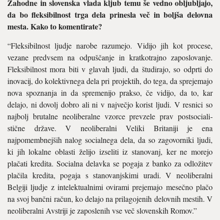
Zahodne in slovenska vlada kljub temu še vedno obljubljajo,
da bo fleksibilnost trga dela prinesla več in boljša delovna
mesta. Kako to komentirate?
“Fleksibilnost ljudje narobe razu­mejo. Vidijo jih kot procese,
vezane predvsem na odpuščanje in kratkotrajno zaposlovanje.
Fleksibil­nost mora biti v glavah ljudi, da študirajo, so odprti do
inovacij, do kolektivnega dela pri projektih, do tega, da sprejemajo
nova spoznanja in da spremenijo prakso, če vidijo, da to, kar
delajo, ni dovolj dobro ali ni v največjo korist ljudi. V resni­ci so
najbolj brutalne neoliberalne vzorce prevzele prav postsociali­
stične države. V neoliberalni Veliki Britaniji je ena
najpomembnejših nalog socialnega dela, da so zago­vorniki ljudi,
ki jih lokalne oblasti želijo izseliti iz stanovanj, ker ne morejo
plačati kredita. Socialna delavka se pogaja z banko za odlo­žitev
plačila kredita, pogaja s sta­novanjskimi uradi. V neoliberalni
Belgiji ljudje z intelektualnimi ovi­rami prejemajo mesečno plačo
na svoj bančni račun, ko delajo na pri­lagojenih delovnih mestih. V
neoliberalni Avstriji je zaposlenih vse več slovenskih Romov.”