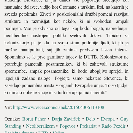
manualne delavce, vidijo kot Otomane s turškimi fesi, na katerih je
zvezda petokraka. Živeti v postkolonial­ni družbi pomeni razvijati
struk­ture in razmišljati kot nekdo, ki ni svoboden, ampak
podrejen. Vse je odvisno od tega, kaj bodo bogati, naprednejši,
neoliberalno nastro­jeni politiki svetovali državi. Tipično za
kolonizatorje pa je, da na svojo stran pridobijo ljudi, ki jih je
možno manipulirati, saj jih zanima predvsem lasten interes.
Spomni­mo se le prve garniture tujcev iz DUTB. Kolonizator ne
potrebu­je pametnih posameznikov, ki bi zahtevali strukturne
spremembe, ampak posameznike, ki bodo ubo­gljivo sprejeli in
izpeljali zadane naloge. Poglejte samo nekatere Slovence, ki
zasedajo pomembna mesta v organih Evropske unije. To so ljudje,
ki nimajo nobene vizije in si tudi ne upajo nič narediti.”
Vir:
http://www.vecer.com/clanek/201504306113108
Oznake:
Borut Pahor
•
Darja Zaviršek
•
Delo
•
Evropa
•
Guy
Standing
•
Neoliberalizem
•
Pogovor
•
Prekariat
•
Rado Pezdir
•
Socialna država
•
UTD
•
Večer