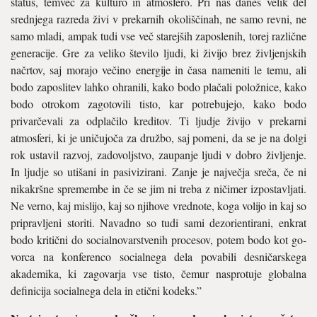
status, temveč za kulturo in atmosfero. Pri nas danes velik del
srednje­ga razreda živi v prekarnih okoliščinah, ne samo revni, ne
samo mladi, ampak tudi vse več starejših zaposlenih, torej različne
genera­cije. Gre za veliko število ljudi, ki živijo brez življenjskih
načrtov, saj morajo večino energije in časa nameniti le temu, ali
bodo zapo­slitev lahko ohranili, kako bodo plačali položnice, kako
bodo otro­kom zagotovili tisto, kar potre­bujejo, kako bodo
privarčevali za odplačilo kreditov. Ti ljudje živijo v prekarni
atmosferi, ki je uniču­joča za družbo, saj pomeni, da se je na dolgi
rok ustavil razvoj, za­dovoljstvo, zaupanje ljudi v dobro življenje.
In ljudje so utišani in pa­sivizirani. Zanje je največja sreča, če ni
nikakršne spremembe in če se jim ni treba z ničimer izposta­vljati.
Ne verno, kaj mislijo, kaj so njihove vrednote, koga volijo in kaj so
pripravljeni storiti. Navadno so tudi sami dezorientirani, enkrat
bodo kritični do socialnovarstve­nih procesov, potem bodo kot go­
vorca na konferenco socialnega dela povabili desničarskega
akade­mika, ki zagovarja vse tisto, čemur nasprotuje globalna
definicija soci­alnega dela in etični kodeks.”