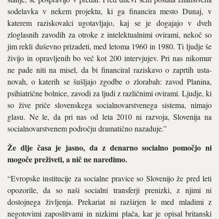
sodelavka v nekem projektu, ki ga financira mesto Dunaj, v
katerem raziskovalci ugotavljajo, kaj se je dogajajo v dveh
zloglasnih zavodih za otroke z intelektualnimi ovira­mi, nekoč so
jim rekli duševno pri­zadeti, med letoma 1960 in 1980. Ti ljudje še
živijo in opravljenih bo več kot 200 intervjujev. Pri nas nikomur
ne pade niti na misel, da bi financiral raziskavo o zaprtih usta­
novah, o katerih se šušljajo zgodbe o zlorabah: zavod Planina,
psihia­trične bolnice, zavodi za ljudi z raz­ličnimi ovirami. Ljudje, ki
so žive priče slovenskega socialnovarstve­nega sistema, nimajo
glasu. Ne le, da pri nas od leta 2010 ni razvoja, Slovenija na
socialnovarstvenem področju dramatično nazaduje.”
Že dlje časa je jasno, da z denarno socialno pomočjo ni
mogoče pre­živeti, a nič ne naredimo.
“Evropske institucije za socialne pravice so Slovenijo že pred leti
opozorile, da so naši socialni transferji prenizki, z njimi ni
dostojne­ga življenja. Prekariat ni razširjen le med mladimi z
negotovimi za­poslitvami in nizkimi plača, kar je opisal britanski