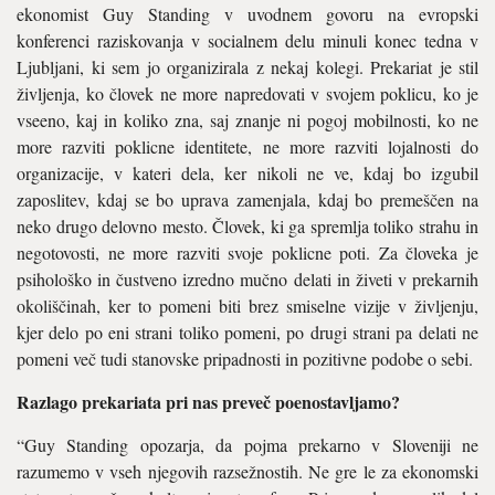
ekonomist Guy Standing v uvodnem govoru na evropski
konferenci raziskova­nja v socialnem delu minuli konec tedna v
Ljubljani, ki sem jo organizirala z nekaj kolegi. Prekariat je stil
življenja, ko človek ne more napredovati v svojem poklicu, ko je
vseeno, kaj in koliko zna, saj znanje ni pogoj mobilnosti, ko ne
more razviti poklicne identitete, ne more razviti lojalnosti do
organi­zacije, v kateri dela, ker nikoli ne ve, kdaj bo izgubil
zaposlitev, kdaj se bo uprava zamenjala, kdaj bo premeščen na
neko drugo delovno mesto. Človek, ki ga spremlja toliko strahu in
negotovosti, ne more raz­viti svoje poklicne poti. Za človeka je
psihološko in čustveno izredno mučno delati in živeti v prekar­nih
okoliščinah, ker to pomeni biti brez smiselne vizije v življenju,
kjer delo po eni strani toliko pomeni, po drugi strani pa delati ne
pomeni več tudi stanovske pripadnosti in pozitivne podobe o sebi.
Razlago prekariata pri nas preveč poenostavljamo?
“Guy Standing opozarja, da pojma prekarno v Sloveniji ne
razume­mo v vseh njegovih razsežnostih. Ne gre le za ekonomski