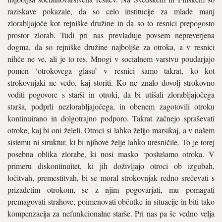
raziskave pokazale, da so celo institucije za mlade manj
zlorabljajoče kot rejniške družine in da so to resnici prepogosto
pro­stor zlorab. Tudi pri nas prevladu­je povsem nepreverjena
dogma, da so rejniške družine najboljše za otroka, a v resnici
nihče ne ve, ali je to res. Mnogi v socialnem varstvu poudarjajo
pomen ‘otrokovega glasu’ v resnici samo takrat, ko kot
strokovnjaki ne vedo, kaj storiti. Ko ne znalo dovolj strokovno
voditi pogovore s starši in otroki, da bi utišali zlorabljajočega
starša, pod­prli nezlorabljajočega, in obenem zagotovili otroku
kontinuirano in dolgotrajno podporo. Takrat zač­nejo spraševati
otroke, kaj bi oni želeli. Otroci si lahko želijo marsikaj, a v našem
sistemu ni struktur, ki bi njihove želje lahko uresničile. To je torej
posebna oblika zlorabe, ki nosi masko ‘poslušamo otroka. V
primeru diskontinuitet, ki jih do­življajo otroci ob izgubah,
ločitvah, premestitvah, bi se moral strokov­njak redno srečevati s
prizadetim otrokom, se z njim pogovarjati, mu pomagati
premagovati strahove, poimenovati občutke in situacije in biti tako
kompenzacija za nefunk­cionalne starše. Pri nas pa še vedno velja