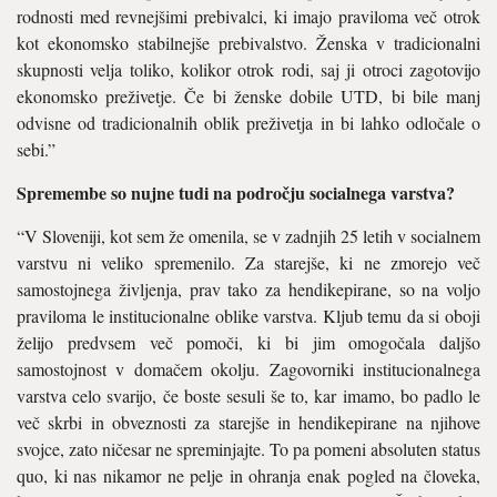
rodnosti med revnejšimi prebivalci, ki imajo praviloma več otrok
kot ekonomsko stabilnejše prebivalstvo. Ženska v tradicional­ni
skupnosti velja toliko, kolikor otrok rodi, saj ji otroci zagotovijo
ekonomsko preživetje. Če bi ženske dobile UTD, bi bile manj
odvisne od tradicionalnih oblik preživetja in bi lahko odločale o
sebi.”
Spremembe so nujne tudi na po­dročju socialnega varstva?
“V Sloveniji, kot sem že omenila, se v zadnjih 25 letih v socialnem
varstvu ni veliko spremenilo. Za starejše, ki ne zmorejo več
samostojnega življenja, prav tako za hendikepirane, so na voljo
pravi­loma le institucionalne oblike var­stva. Kljub temu da si oboji
želijo predvsem več pomoči, ki bi jim omogočala daljšo
samostojnost v domačem okolju. Zagovorniki in­stitucionalnega
varstva celo svari­jo, če boste sesuli še to, kar imamo, bo padlo le
več skrbi in obveznosti za starejše in hendikepirane na nji­hove
svojce, zato ničesar ne spre­minjajte. To pa pomeni absoluten status
quo, ki nas nikamor ne pelje in ohranja enak pogled na člove­ka,