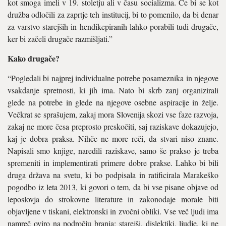
kot smoga imeli v 19. stoletju ali v času socializma. Če bi se kot
družba odločili za zaprtje teh insti­tucij, bi to pomenilo, da bi denar
za varstvo starejših in hendikepiranih lahko porabili tudi drugače,
ker bi začeli drugače razmišljati.”
Kako drugače?
“Pogledali bi najprej individual­ne potrebe posameznika in nje­gove
vsakdanje spretnosti, ki jih ima. Nato bi skrb zanj organizi­rali
glede na potrebe in glede na njegove osebne aspiracije in želje.
Večkrat se sprašujem, zakaj mora Slovenija skozi vse faze razvoja,
zakaj ne more česa preprosto pre­skočiti, saj raziskave dokazujejo,
kaj je dobra praksa. Nihče ne more reči, da stvari niso znane.
Napisali smo knjige, naredili raziskave, samo še prakso je treba
spre­meniti in implementirati primere dobre prakse. Lahko bi bili
druga država na svetu, ki bo podpisala in ratificirala Marakeško
pogodbo iz leta 2013, ki govori o tem, da bi vse pisane objave od
leposlovja do strokovne literature in zakonoda­je morale biti
objavljene v tiskani, elektronski in zvočni obliki. Vse več ljudi ima
namreč oviro na po­dročju branja: starejši, dislektiki, ljudje, ki ne