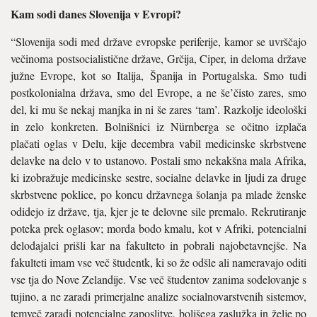
Kam sodi danes Slovenija v Evropi?
“Slovenija sodi med države evrop­ske periferije, kamor se uvrščajo
večinoma postsocialistične države, Grčija, Ciper, in deloma države
južne Evrope, kot so Italija, Španija in Portugalska. Smo tudi
postkolonialna država, smo del Evrope, a ne še’čisto zares, smo
del, ki mu še nekaj manjka in ni še zares ‘tam’. Razkolje ideološki
in zelo kon­kreten. Bolnišnici iz Nürnberga se očitno izplača
plačati oglas v Delu, kije decembra vabil medicinske skrbstvene
delavke na delo v to ustanovo. Postali smo nekakšna mala Afrika,
ki izobražuje medi­cinske sestre, socialne delavke in ljudi za druge
skrbstvene pokli­ce, po koncu državnega šolanja pa mlade ženske
odidejo iz države, tja, kjer je te delovne sile premalo. Rekrutiranje
poteka prek oglasov; morda bodo kmalu, kot v Afriki, potencialni
delodajalci prišli kar na fakulteto in pobrali najobetav­nejše. Na
fakulteti imam vse več študentk, ki so že odšle ali namera­vajo oditi
vse tja do Nove Zelandije. Vse več študentov zanima sodelo­vanje s
tujino, a ne zaradi primer­jalne analize socialnovarstvenih sistemov,
temveč zaradi potencial­ne zaposlitve, boljšega zaslužka in želje po