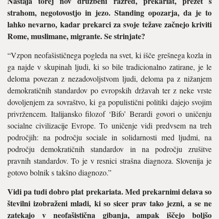
Nastaja torej nov družbeni razred, prekariat, prežet s
strahom, nego­tovostjo in jezo. Standing opozarja, da je to
lahko nevarno, kadar prekarci za svoje težave začnejo kriviti
Rome, muslimane, migrante. Se strinjate?
“Vzpon neofašističnega pogleda na svet, ki išče grešnega kozla in
ga najde v skupinah ljudi, ki so bile tradicionalno zatirane, je le
deloma povezan z nezadovoljstvom ljudi, deloma pa z nižanjem
demokratič­nih standardov po evropskih dr­žavah ter z neke vrste
dovoljenjem za sovraštvo, ki ga populistični po­litiki dajejo svojim
privržencem. Italijansko filozof ‘Bifo’ Berardi govori o uničenju
socialne civi­lizacije Evrope. To uničenje vidi predvsem na treh
področjih: na po­dročju sociale in solidarnosti med ljudmi, na
področju demokratičnih standardov in na področju zruši­tve
pravnih standardov. To je v re­snici strašna diagnoza. Slovenija je
gotovo bolnik s takšno diagnozo.”
Vidi pa tudi dobro plat prekaria­ta. Med prekarnimi delava so
šte­vilni izobraženi mladi, ki so sicer prav tako jezni, a se ne
zatekajo v neofašistična gibanja, ampak iščejo boljšo