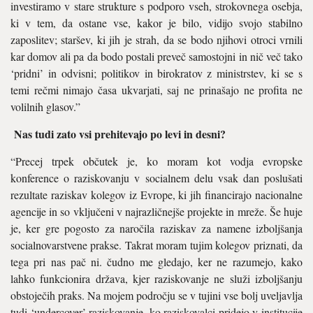
investi­ramo v stare strukture s podporo vseh, strokovnega osebja,
ki v tem, da ostane vse, kakor je bilo, vidijo svojo stabilno
zaposlitev; staršev, ki jih je strah, da se bodo njihovi otroci vrnili
kar domov ali pa da bodo postali preveč samostojni in nič več tako
‘pridni’ in odvisni; politikov in birokratov z ministr­stev, ki se s
temi rečmi nimajo časa ukvarjati, saj ne prinašajo ne profi­ta ne
volilnih glasov.”
Nas tudi zato vsi prehitevajo po levi in desni?
“Precej trpek občutek je, ko moram kot vodja evropske
konference o raziskovanju v socialnem delu vsak dan poslušati
rezultate raz­iskav kolegov iz Evrope, ki jih fi­nancirajo nacionalne
agencije in so vključeni v najrazličnejše projekte in mreže. Še huje
je, ker gre pogo­sto za naročila raziskav za namene izboljšanja
socialnovarstvene prakse. Takrat moram tujim kole­gov priznati, da
tega pri nas pač ni. čudno me gledajo, ker ne razume­jo, kako
lahko funkcionira država, kjer raziskovanje ne služi izboljša­nju
obstoječih praks. Na mojem po­dročju se v tujini vse bolj uveljavlja
tudi ‘undercover’ raziskovanje, ko raziskovalci pridejo v institucije