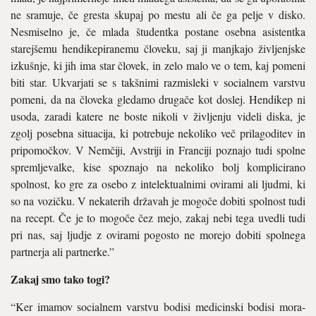
ne sramuje, če gresta skupaj po mestu ali če ga pelje v disko.
Nesmiselno je, če mlada študentka postane osebna asistentka
starej­šemu hendikepiranemu človeku, saj ji manjkajo življenjske
izku­šnje, ki jih ima star človek, in zelo malo ve o tem, kaj pomeni
biti star. Ukvarjati se s takšnimi razmisle­ki v socialnem varstvu
pomeni, da na človeka gledamo drugače kot doslej. Hendikep ni
usoda, zaradi katere ne boste nikoli v življenju videli diska, je
zgolj posebna si­tuacija, ki potrebuje nekoliko več prilagoditev in
pripomočkov. V Nemčiji, Avstriji in Franciji pozna­jo tudi spolne
spremljevalke, kise spoznajo na nekoliko bolj kompli­cirano
spolnost, ko gre za osebo z intelektualnimi ovirami ali ljudmi, ki
so na vozičku. V nekaterih dr­žavah je mogoče dobiti spolnost tudi
na recept. Če je to mogoče čez mejo, zakaj nebi tega uvedli tudi
pri nas, saj ljudje z ovirami pogosto ne morejo dobiti spolnega
partner­ja ali partnerke.”
Zakaj smo tako togi?
“Ker imamov socialnem varstvu bodisi medicinski bodisi mora­