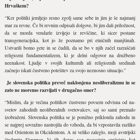
Hrvaškem?
“Ker politiki jemljejo resno zgolj same sebe in jim je še najmanj
mar za revne. Če bi revnim odpisali dol­gove, bi jim dali priložnost,
da se morda vendarle izvijejo iz revščine, ki sicer postane
transgeneracijska, kot jo že poznamo pri etničnih manjšinah.
Ustvarili bomo gete in se čudili, da se bo v njih začel razraščati
religiozni fundamenta­lizem, ki je delni odgovor na druž­beno
neenakost. Ljudje v svojih kulturnih ali religioznih sredinah
začnejo iskati čustveno potešitev za svojo neznosno situacijo.”
Je slovenska politika preveč na­klonjena neoliberalizmu in se
zato ne moremo razvijati v drugačno smer?
“Mislim, da je večina politikov čustveno povsem odvisna od na­
svetov zahodnih neoliberalnih svetovalcev, saj so sami premalo
izobraženi. Slovenska politika se je ponižno priklonila zahodu in
se najprej sovražno nastrojila do vzhoda, da bi vzpostavila razli­ko
med Orientom in Okcidentom. A ni veliko zaleglo, moji avstrijski
študentje Slovence, ki jih danes vse pogosteje srečujejo kot