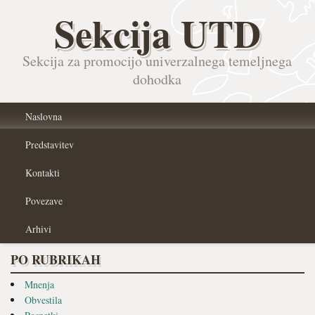
Sekcija UTD
Sekcija za promocijo univerzalnega temeljnega
dohodka
Naslovna
Predstavitev
Kontakti
Povezave
Arhivi
PO RUBRIKAH
Mnenja
Obvestila