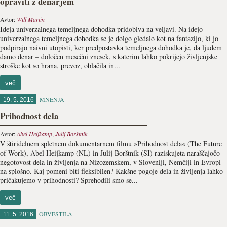
opraviti z denarjem
Avtor:
Will Martin
Ideja univerzalnega temeljnega dohodka pridobiva na veljavi. Na idejo
univerzalnega temeljnega dohodka se je dolgo gledalo kot na fantazijo, ki jo
podpirajo naivni utopisti, ker predpostavka temeljnega dohodka je, da ljudem
damo denar – določen mesečni znesek, s katerim lahko pokrijejo življenjske
stroške kot so hrana, prevoz, oblačila in...
več
MNENJA
19. 5. 2016
Prihodnost dela
Avtor:
Abel Heijkamp
,
Julij Borštnik
V štiridelnem spletnem dokumentarnem filmu »Prihodnost dela« (The Future
of Work), Abel Heijkamp (NL) in Julij Borštnik (SI) raziskujeta naraščajočo
negotovost dela in življenja na Nizozemskem, v Sloveniji, Nemčiji in Evropi
na splošno. Kaj pomeni biti fleksibilen? Kakšne pogoje dela in življenja lahko
pričakujemo v prihodnosti? Sprehodili smo se...
več
OBVESTILA
11. 5. 2016