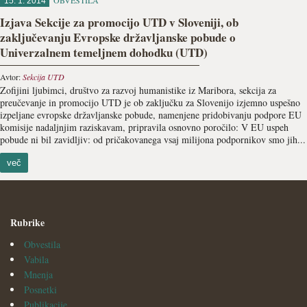
OBVESTILA
15. 1. 2014
Izjava Sekcije za promocijo UTD v Sloveniji, ob
zaključevanju Evropske državljanske pobude o
Univerzalnem temeljnem dohodku (UTD)
Avtor:
Sekcija UTD
Zofijini ljubimci, društvo za razvoj humanistike iz Maribora, sekcija za
preučevanje in promocijo UTD je ob zaključku za Slovenijo izjemno uspešno
izpeljane evropske državljanske pobude, namenjene pridobivanju podpore EU
komisije nadaljnjim raziskavam, pripravila osnovno poročilo: V EU uspeh
pobude ni bil zavidljiv: od pričakovanega vsaj milijona podpornikov smo jih...
več
Rubrike
Obvestila
Vabila
Mnenja
Posnetki
Publikacije