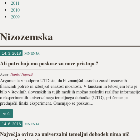
2011
2010
2009
Nizozemska
MNENJA
14. 3. 2018
Ali potrebujemo poskuse za nove pristope?
Avtor:
Daniel Popović
Argumenta v podporo UTD sta, da bi zmanjšal tesnobo zaradi osnovnih
finančnih potreb in izboljšal enakost možnosti. V lanskem in letošnjem letu je
bilo v številnih slovenskih in tujih medijih možno zaslediti različne informacije
o eksperimentih univerzalnega temeljnega dohodka (UTD), pri čemer je
prednjačil finski eksperiment. Omenjajo se poskusi...
več
MNENJA
14. 6. 2016
Največja ovira za univerzalni temeljni dohodek nima nič