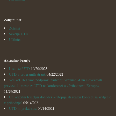
Zofijini.net
Zofijini
Sekcija UTD
Učilnica
Aktualno branje
Lista #zaUTD
10/20/2023
UTD v programih strank
04/22/2022
Več kot 160 tisoč podpisov, naslednji vrhunec »Dan človekovih
pravic«, 1. mesto za UTD na konferenci o »Prihodnosti Evrope«
11/29/2021
Univerzalni temeljni dohodek – utopija ali realen koncept za življenje
v prihodnje?
05/14/2021
UTD in prekarnost
04/14/2021