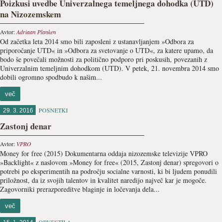
Poizkusi uvedbe Univerzalnega temeljnega dohodka (UTD)
na Nizozemskem
Avtor:
Adriaan Planken
Od začetka leta 2014 smo bili zaposleni z ustanavljanjem »Odbora za
priporočanje UTD« in »Odbora za svetovanje o UTD«, za katere upamo, da
bodo še povečali možnosti za politično podporo pri poskusih, povezanih z
Univerzalnim temeljnim dohodkom (UTD). V petek, 21. novembra 2014 smo
dobili ogromno spodbudo k našim...
več
POSNETKI
29. 3. 2016
Zastonj denar
Avtor:
VPRO
Money for free (2015) Dokumentarna oddaja nizozemske televizije VPRO
»Backlight« z naslovom »Money for free« (2015, Zastonj denar) spregovori o
potrebi po eksperimentih na področju socialne varnosti, ki bi ljudem ponudili
priložnost, da iz svojih talentov in kvalitet naredijo največ kar je mogoče.
Zagovorniki prerazporeditve blaginje in ločevanja dela...
več