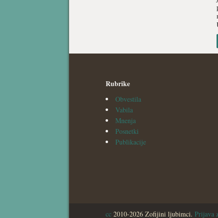
Rubrike
Obvestila
Vabila
Mnenja
Posnetki
Publikacije
cc
2010-2026 Zofijini ljubimci.
Prijava 