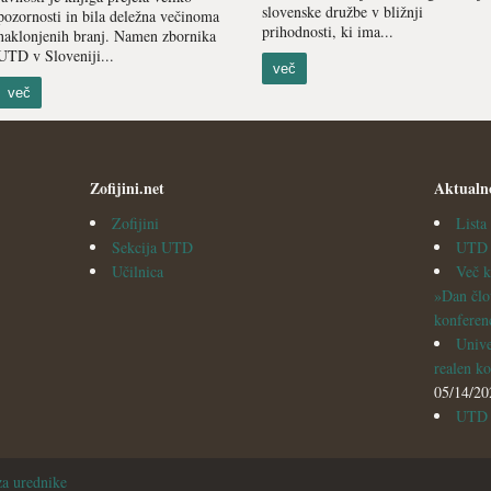
slovenske družbe v bližnji
pozornosti in bila deležna večinoma
prihodnosti, ki ima...
naklonjenih branj. Namen zbornika
UTD v Sloveniji...
več
več
Zofijini.net
Aktualn
Zofijini
List
Sekcija UTD
UTD v
Učilnica
Več k
»Dan člo
konferen
Unive
realen ko
05/14/20
UTD i
za urednike