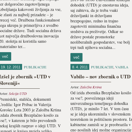
ter dolgoročno zagotovljenega
dohodek (UTD) je enostavna ideja,
izboljšanja kakovosti življenja za vse,
saj zahteva, da je treba vsaki
še zlasti za najbolj prizadete – je
državljanki in državljanu
precej več. Družbena funkcionalnost
brezpogojno, redno in trajno
tega ukrepa je primerljiva z uvedbo
zagotoviti minimalna finančna
socialne države. Tudi socialna država
sredstva za preživetje. Odkar so
kot največja družboslovna inovacija
države postale promotorke
20. stoletja ni koristila samo
neoliberalnih gospodarstev, vse bolj
materialno ter...
trpi tudi njihova socialna...
več
več
PUBLIKACIJE
PUBLIKACIJE
,
VABILA
19. 12. 2011
8. 4. 2011
Izšel je zbornik »UTD v
Vabilo – nov zbornik o UTD
Sloveniji«
Avtor:
Založba Krtina
Od izida zbornika Brezplačno kosilo
Avtor:
Sekcija UTD
za vse?, posvečenega ideji
Premisleki, stališča, dokumenti
univerzalnega temeljnega dohodka
Uredila: Igor Pribac in Valerija
(UTD), je minilo 7 let. V tem času
Korošec Leta 2003 je Založba Krtina
se je ideja ukoreninila v slovenskem
izdala zbornik Brezplačno kosilo za
teoretskem in političnem prostoru. I
vse?, v katerem je bilo prevedenih
kabinetne zamisli se je preobrazila v
nekaj krajših razprav o ideji UTD. V
eno nosilnih idej možne organizacije
javnosti je knjiga prejela veliko