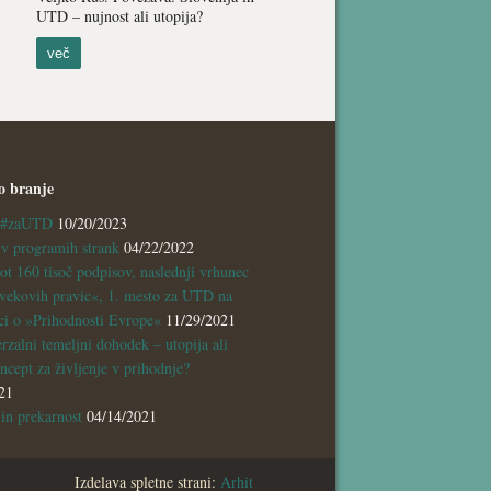
UTD – nujnost ali utopija?
več
o branje
a #zaUTD
10/20/2023
 programih strank
04/22/2022
ot 160 tisoč podpisov, naslednji vrhunec
vekovih pravic«, 1. mesto za UTD na
ci o »Prihodnosti Evrope«
11/29/2021
rzalni temeljni dohodek – utopija ali
ncept za življenje v prihodnje?
21
n prekarnost
04/14/2021
Izdelava spletne strani:
Arhit