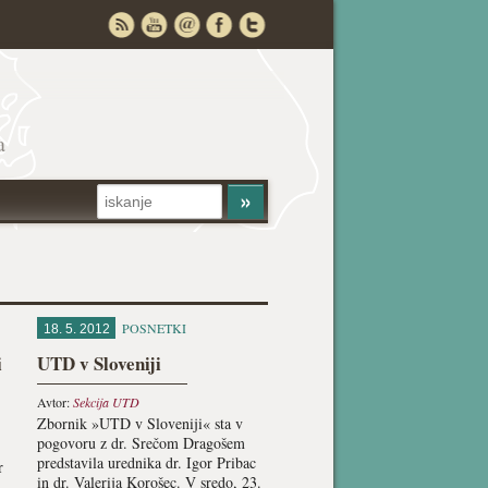
a
POSNETKI
18. 5. 2012
i
UTD v Sloveniji
Avtor:
Sekcija UTD
Zbornik »UTD v Sloveniji« sta v
pogovoru z dr. Srečom Dragošem
predstavila urednika dr. Igor Pribac
r
in dr. Valerija Korošec. V sredo, 23.