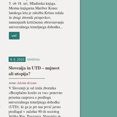
5. ob 18. uri, Mladinska knjiga,
Mestna knjigarna Maribor Konec
lanskega leta je založba Krtina izdala
že drugi zbornik prispevkov,
namenjenih kritičnemu obravnavanju
univerzalnega temeljnega dohodka...
več
MNENJA
9. 6. 2010
Slovenija in UTD – nujnost
ali utopija?
Avtor:
Zdenka Kristan
V Sloveniji je od izida zbornika
»Brezplačno kosilo za vse« ponovno
prisotna razprava o predlogu
univerzalnega temeljnega dohodka
z
(UTD), ki ga je pri nas prvič javno
predlagal v začetku 90-ih sociolog
Veljko Rus. Povezava: Slovenija in