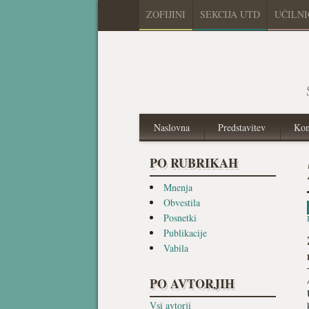
ZOFIJINI
SEKCIJA UTD
UČILN
Naslovna
Predstavitev
Kon
PO RUBRIKAH
Mnenja
Obvestila
Posnetki
Publikacije
Vabila
PO AVTORJIH
Vsi avtorji