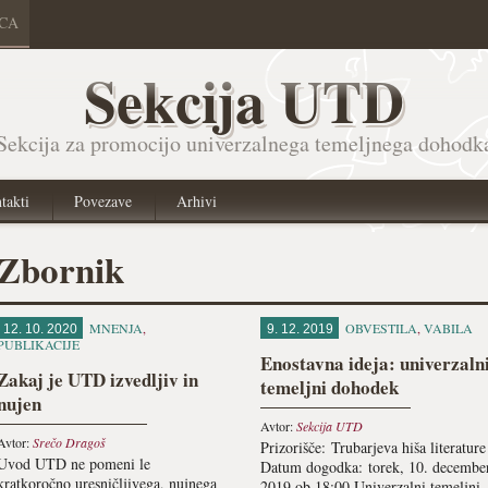
ICA
Sekcija UTD
Sekcija za promocijo univerzalnega temeljnega dohodk
takti
Povezave
Arhivi
Zbornik
MNENJA
,
OBVESTILA
,
VABILA
12. 10. 2020
9. 12. 2019
PUBLIKACIJE
Enostavna ideja: univerzaln
Zakaj je UTD izvedljiv in
temeljni dohodek
nujen
Avtor:
Sekcija UTD
Avtor:
Srečo Dragoš
Prizorišče: Trubarjeva hiša literature
Uvod UTD ne pomeni le
Datum dogodka: torek, 10. decembe
kratkoročno uresničljivega, nujnega
2019 ob 18:00 Univerzalni temeljni