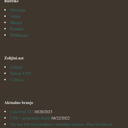
Rubrike
Obvestila
Vabila
Mnenja
Posnetki
Publikacije
Zofijini.net
Zofijini
Sekcija UTD
Učilnica
Aktualno branje
Lista #zaUTD
10/20/2023
UTD v programih strank
04/22/2022
Več kot 160 tisoč podpisov, naslednji vrhunec »Dan človekovih