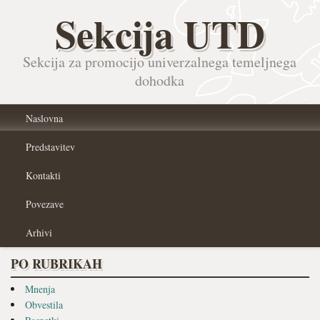
Sekcija UTD
Sekcija za promocijo univerzalnega temeljnega
dohodka
Naslovna
Predstavitev
Kontakti
Povezave
Arhivi
PO RUBRIKAH
Mnenja
Obvestila