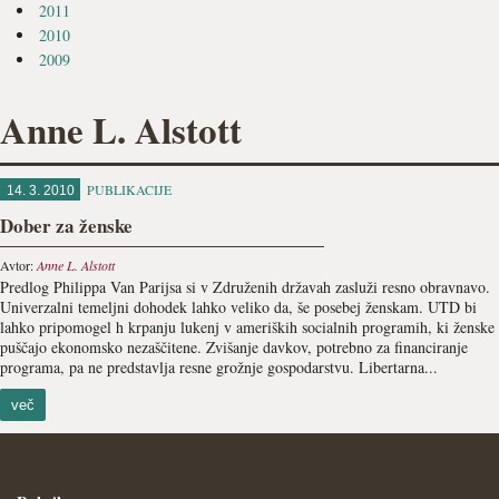
2011
2010
2009
Anne L. Alstott
PUBLIKACIJE
14. 3. 2010
Dober za ženske
Avtor:
Anne L. Alstott
Predlog Philippa Van Parijsa si v Združenih državah zasluži resno obravnavo.
Univerzalni temeljni dohodek lahko veliko da, še posebej ženskam. UTD bi
lahko pripomogel h krpanju lukenj v ameriških socialnih programih, ki ženske
puščajo ekonomsko nezaščitene. Zvišanje davkov, potrebno za financiranje
programa, pa ne predstavlja resne grožnje gospodarstvu. Libertarna...
več