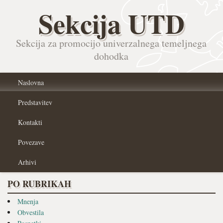
Sekcija UTD
Sekcija za promocijo univerzalnega temeljnega
dohodka
Naslovna
Predstavitev
Kontakti
Povezave
Arhivi
PO RUBRIKAH
Mnenja
Obvestila