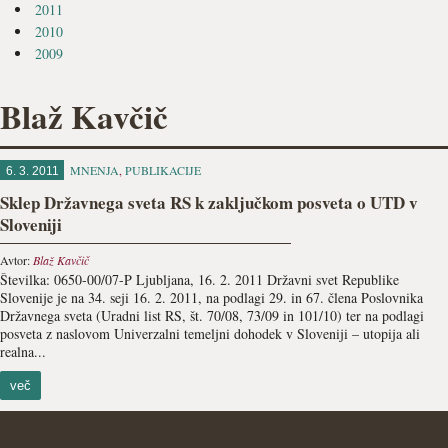
2011
2010
2009
Blaž Kavčič
MNENJA
,
PUBLIKACIJE
6. 3. 2011
Sklep Državnega sveta RS k zaključkom posveta o UTD v
Sloveniji
Avtor:
Blaž Kavčič
Številka: 0650-00/07-P Ljubljana, 16. 2. 2011 Državni svet Republike
Slovenije je na 34. seji 16. 2. 2011, na podlagi 29. in 67. člena Poslovnika
Državnega sveta (Uradni list RS, št. 70/08, 73/09 in 101/10) ter na podlagi
posveta z naslovom Univerzalni temeljni dohodek v Sloveniji – utopija ali
realna...
več