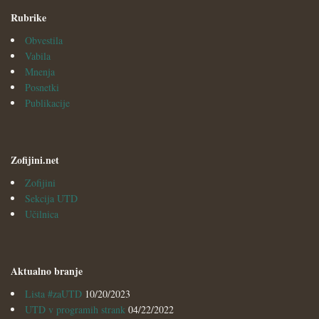
Rubrike
Obvestila
Vabila
Mnenja
Posnetki
Publikacije
Zofijini.net
Zofijini
Sekcija UTD
Učilnica
Aktualno branje
Lista #zaUTD
10/20/2023
UTD v programih strank
04/22/2022