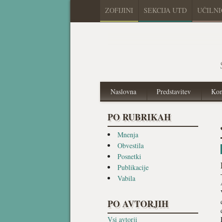
ZOFIJINI
SEKCIJA UTD
UČILN
Naslovna
Predstavitev
Kon
PO RUBRIKAH
Mnenja
Obvestila
Posnetki
Publikacije
Vabila
PO AVTORJIH
Vsi avtorji