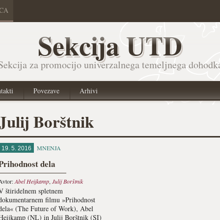
ICA
Sekcija UTD
Sekcija za promocijo univerzalnega temeljnega dohodk
takti
Povezave
Arhivi
Julij Borštnik
MNENJA
19. 5. 2016
Prihodnost dela
Avtor:
Abel Heijkamp
,
Julij Borštnik
V štiridelnem spletnem
dokumentarnem filmu »Prihodnost
dela« (The Future of Work), Abel
Heijkamp (NL) in Julij Borštnik (SI)