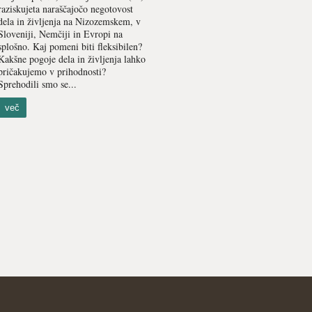
raziskujeta naraščajočo negotovost
dela in življenja na Nizozemskem, v
Sloveniji, Nemčiji in Evropi na
splošno. Kaj pomeni biti fleksibilen?
Kakšne pogoje dela in življenja lahko
pričakujemo v prihodnosti?
Sprehodili smo se...
več