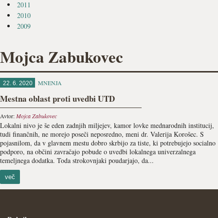
2011
2010
2009
Mojca Zabukovec
MNENJA
22. 6. 2020
Mestna oblast proti uvedbi UTD
Avtor:
Mojca Zabukovec
Lokalni nivo je še eden zadnjih miljejev, kamor lovke mednarodnih institucij,
tudi finančnih, ne morejo poseči neposredno, meni dr. Valerija Korošec. S
pojasnilom, da v glavnem mestu dobro skrbijo za tiste, ki potrebujejo socialno
podporo, na občini zavračajo pobude o uvedbi lokalnega univerzalnega
temeljnega dodatka. Toda strokovnjaki poudarjajo, da...
več