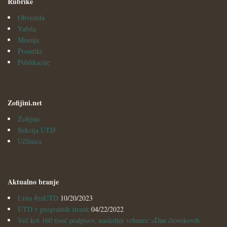
Rubrike
Obvestila
Vabila
Mnenja
Posnetki
Publikacije
Zofijini.net
Zofijini
Sekcija UTD
Učilnica
Aktualno branje
Lista #zaUTD
10/20/2023
UTD v programih strank
04/22/2022
Več kot 160 tisoč podpisov, naslednji vrhunec »Dan človekovih