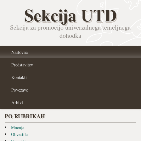
Sekcija UTD
Sekcija za promocijo univerzalnega temeljnega
dohodka
Naslovna
Predstavitev
Kontakti
Povezave
Arhivi
PO RUBRIKAH
Mnenja
Obvestila