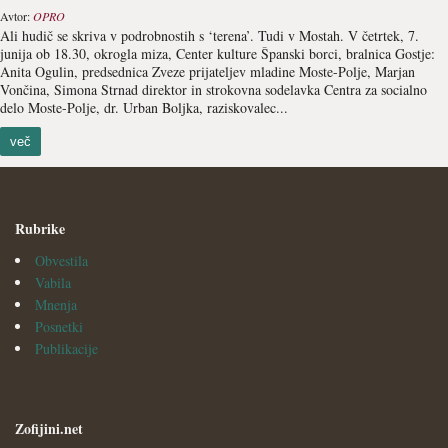
Avtor:
OPRO
Ali hudič se skriva v podrobnostih s ‘terena’. Tudi v Mostah. V četrtek, 7.
junija ob 18.30, okrogla miza, Center kulture Španski borci, bralnica Gostje:
Anita Ogulin, predsednica Zveze prijateljev mladine Moste-Polje, Marjan
Vončina, Simona Strnad direktor in strokovna sodelavka Centra za socialno
delo Moste-Polje, dr. Urban Boljka, raziskovalec...
več
Rubrike
Obvestila
Vabila
Mnenja
Posnetki
Publikacije
Zofijini.net