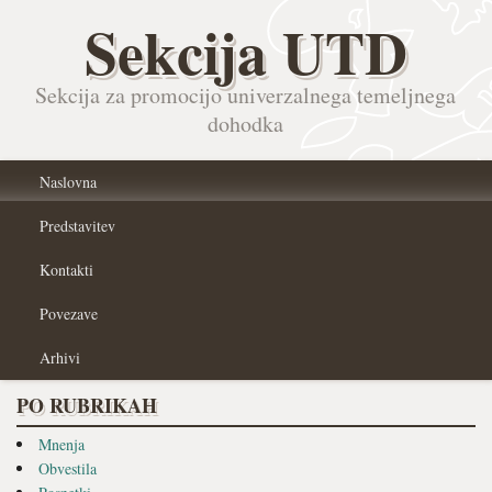
Sekcija UTD
Sekcija za promocijo univerzalnega temeljnega
dohodka
Naslovna
Predstavitev
Kontakti
Povezave
Arhivi
PO RUBRIKAH
Mnenja
Obvestila