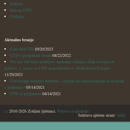
Zofijini
Sekcija UTD
Učilnica
Aktualno branje
Lista #zaUTD
10/20/2023
UTD v programih strank
04/22/2022
Več kot 160 tisoč podpisov, naslednji vrhunec »Dan človekovih
pravic«, 1. mesto za UTD na konferenci o »Prihodnosti Evrope«
11/29/2021
Univerzalni temeljni dohodek – utopija ali realen koncept za življenje
v prihodnje?
05/14/2021
UTD in prekarnost
04/14/2021
cc
2010-2026 Zofijini ljubimci.
Prijava za urednike
Izdelava spletne strani:
Arhit