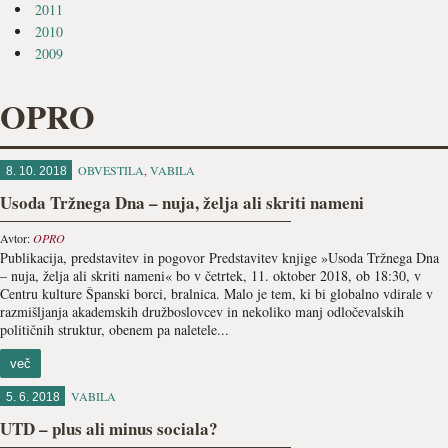
2011
2010
2009
OPRO
OBVESTILA
,
VABILA
8. 10. 2018
Usoda Tržnega Dna – nuja, želja ali skriti nameni
Avtor:
OPRO
Publikacija, predstavitev in pogovor Predstavitev knjige »Usoda Tržnega Dna
– nuja, želja ali skriti nameni« bo v četrtek, 11. oktober 2018, ob 18:30, v
Centru kulture Španski borci, bralnica. Malo je tem, ki bi globalno vdirale v
razmišljanja akademskih družboslovcev in nekoliko manj odločevalskih
političnih struktur, obenem pa naletele...
več
VABILA
5. 6. 2018
UTD – plus ali minus sociala?