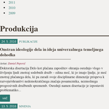
2011
2010
2009
Produkcija
PUBLIKACIJE
24. 5. 2016
Onstran ideologije dela in ideja univerzalnega temeljnega
dohodka
Avtor:
Daniel Popović
Doktorska disertacija Delo kot plačana zaposlitev ohranja osrednjo vlogo v
življenju ljudi znotraj sodobnih družb – edina moč, ki jo imajo ljudje, je moč
znotraj plačanega dela, ki pa zaradi svoje disciplinarne dimenzije prispeva k
razvoju/ohranitvi nedemokratičnega značaja posameznika, nezmožnega
progresivnih družbenih sprememb. Osrednji namen disertacije je izpostaviti
problematiko...
več
MNENJA
13. 5. 2016