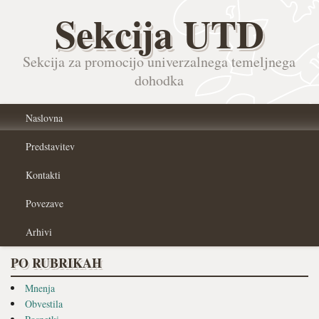
Sekcija UTD
Sekcija za promocijo univerzalnega temeljnega
dohodka
Naslovna
Predstavitev
Kontakti
Povezave
Arhivi
PO RUBRIKAH
Mnenja
Obvestila