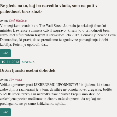
Ne glede na to, kaj bo naredila vlada, smo na poti v
prihodnost brez služb
Avtor:
Vivek Wadhwa
V mnenjskem uvodniku v The Wall Street Journalu je nekdanji finančni
minister Lawrence Summers oživil razpravo, ki sem jo o prihodnosti brez
služb imel s futuristom Rayem Kurzweilom leta 2012. Ponovil je besede Petra
Diamandisa, ki pravi, da se premikamo iz zgodovine pomanjkanja k dobi
izobilja. Potem je ugotovil, da...
več
MNENJA
10. 11. 2013
Državljanski osebni dohodek
Avtor:
City Watch
Veliko ugovorov proti ISKRENEMU UPORNIŠTVU in ljudem, ki nismo
zadovoljni z razmerami je v tem, da nihče ne ponuja nove, drugačne, boljše
VIZIJE smeri razvoja in napredka naše družbe! Prejeli smo številne
zaskrbljene pozive meščanov in članov naše skupnosti, da naj kaj tudi
predlagamo, ne pa samo kritiziramo, sploh...
več