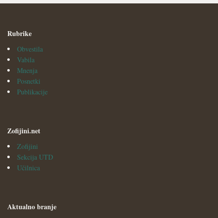
Rubrike
Obvestila
Vabila
Mnenja
Posnetki
Publikacije
Zofijini.net
Zofijini
Sekcija UTD
Učilnica
Aktualno branje