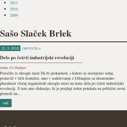
2011
2010
2009
Sašo Slaček Brlek
OBVESTILA
21. 5. 2018
Delo po četrti industrijski revoluciji
Avtor:
Črt Poglajen
Poročilo iz okrogle mize Da bi prekarnost, s katero se srečujemo sedaj,
postavili v širši kontekst, smo v sodelovanju z Gibanjem za ekonomsko
pluralnost včeraj organizirali okroglo mizo na temo dela po četrti industrijski
revoluciji. S tem smo diskusijo, ki je prejšnji teden potekala na politični ravni,
prenesli na...
več