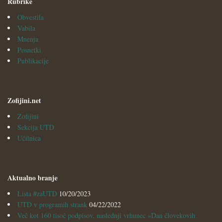
Rubrike
Obvestila
Vabila
Mnenja
Posnetki
Publikacije
Zofijini.net
Zofijini
Sekcija UTD
Učilnica
Aktualno branje
Lista #zaUTD
10/20/2023
UTD v programih strank
04/22/2022
Več kot 160 tisoč podpisov, naslednji vrhunec »Dan človekovih