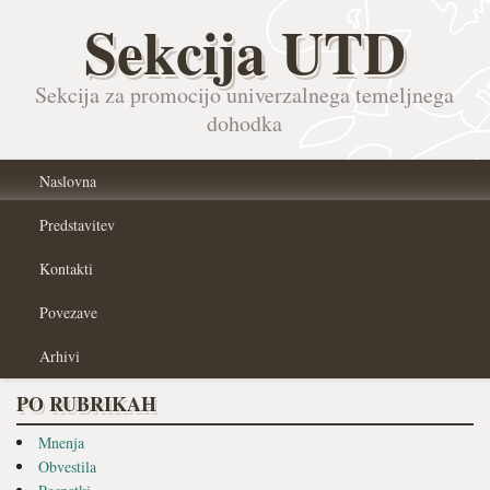
Sekcija UTD
Sekcija za promocijo univerzalnega temeljnega
dohodka
Naslovna
Predstavitev
Kontakti
Povezave
Arhivi
PO RUBRIKAH
Mnenja
Obvestila