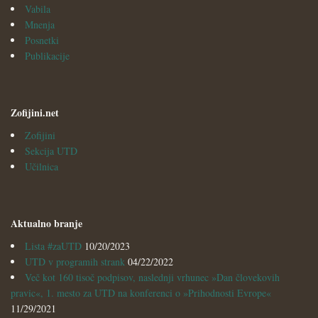
Vabila
Mnenja
Posnetki
Publikacije
Zofijini.net
Zofijini
Sekcija UTD
Učilnica
Aktualno branje
Lista #zaUTD
10/20/2023
UTD v programih strank
04/22/2022
Več kot 160 tisoč podpisov, naslednji vrhunec »Dan človekovih
pravic«, 1. mesto za UTD na konferenci o »Prihodnosti Evrope«
11/29/2021