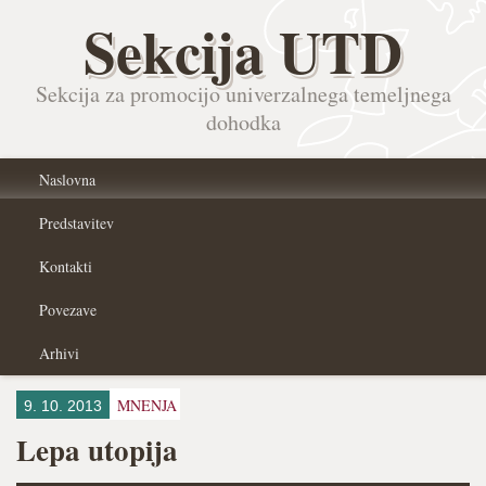
Sekcija UTD
Sekcija za promocijo univerzalnega temeljnega
dohodka
Naslovna
Predstavitev
Kontakti
Povezave
Arhivi
MNENJA
9. 10. 2013
Lepa utopija