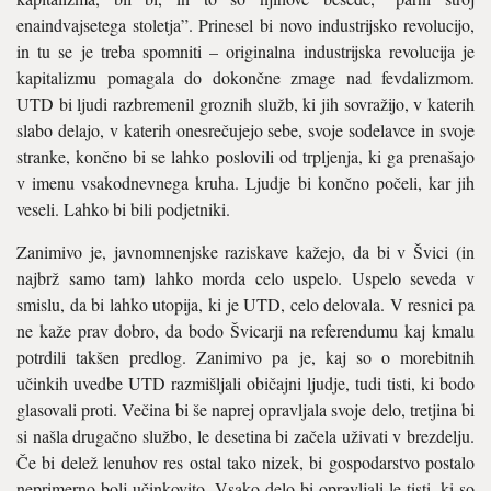
enaindvajsetega stoletja”. Prinesel bi novo industrijsko revolucijo,
in tu se je treba spomniti – originalna industrijska revolucija je
kapitalizmu pomagala do dokončne zmage nad fevdalizmom.
UTD bi ljudi razbremenil groznih služb, ki jih sovražijo, v katerih
slabo delajo, v katerih onesrečujejo sebe, svoje sodelavce in svoje
stranke, končno bi se lahko poslovili od trpljenja, ki ga prenašajo
v imenu vsakodnevnega kruha. Ljudje bi končno počeli, kar jih
veseli. Lahko bi bili podjetniki.
Zanimivo je, javnomnenjske raziskave kažejo, da bi v Švici (in
najbrž samo tam) lahko morda celo uspelo. Uspelo seveda v
smislu, da bi lahko utopija, ki je UTD, celo delovala. V resnici pa
ne kaže prav dobro, da bodo Švicarji na referendumu kaj kmalu
potrdili takšen predlog. Zanimivo pa je, kaj so o morebitnih
učinkih uvedbe UTD razmišljali običajni ljudje, tudi tisti, ki bodo
glasovali proti. Večina bi še naprej opravljala svoje delo, tretjina bi
si našla drugačno službo, le desetina bi začela uživati v brezdelju.
Če bi delež lenuhov res ostal tako nizek, bi gospodarstvo postalo
neprimerno bolj učinkovito. Vsako delo bi opravljali le tisti, ki so