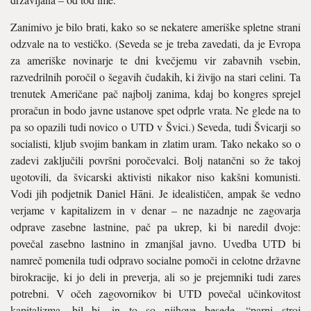
Zanimivo je bilo brati, kako so se nekatere ameriške spletne strani
odzvale na to vestičko. (Seveda se je treba zavedati, da je Evropa
za ameriške novinarje te dni kvečjemu vir zabavnih vsebin,
razvedrilnih poročil o šegavih čudakih, ki živijo na stari celini. Ta
trenutek Američane pač najbolj zanima, kdaj bo kongres sprejel
proračun in bodo javne ustanove spet odprle vrata. Ne glede na to
pa so opazili tudi novico o UTD v Švici.) Seveda, tudi Švicarji so
socialisti, kljub svojim bankam in zlatim uram. Tako nekako so o
zadevi zaključili površni poročevalci. Bolj natančni so že takoj
ugotovili, da švicarski aktivisti nikakor niso kakšni komunisti.
Vodi jih podjetnik Daniel Hāni. Je idealističen, ampak še vedno
verjame v kapitalizem in v denar – ne nazadnje ne zagovarja
odprave zasebne lastnine, pač pa ukrep, ki bi naredil dvoje:
povečal zasebno lastnino in zmanjšal javno. Uvedba UTD bi
namreč pomenila tudi odpravo socialne pomoči in celotne državne
birokracije, ki jo deli in preverja, ali so je prejemniki tudi zares
potrebni. V očeh zagovornikov bi UTD povečal učinkovitost
kapitalizma, bil bi, in to so njihove besede, “parni stroj