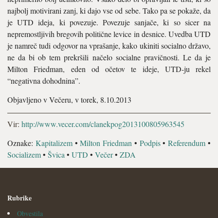
najbolj motivirani zanj, ki dajo vse od sebe. Tako pa se pokaže, da
je UTD ideja, ki povezuje. Povezuje sanjače, ki so sicer na
nepremostljivih bregovih politične levice in desnice. Uvedba UTD
je namreč tudi odgovor na vprašanje, kako ukiniti socialno državo,
ne da bi ob tem prekršili načelo socialne pravičnosti. Le da je
Milton Friedman, eden od očetov te ideje, UTD-ju rekel
“negativna dohodnina”.
Objavljeno v Večeru, v torek, 8.10.2013
Vir:
http://www.vecer.com/clanekpog2013100805963545
Oznake:
Kapitalizem
•
Milton Friedman
•
Podpis
•
Referendum
•
Socializem
•
Švica
•
UTD
•
Večer
•
ZDA
Rubrike
Obvestila