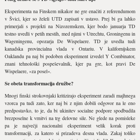
Eksperimenta na Finskem nikakor ne gre enačiti z referendumom
v Švici, kjer so želeli UTD zapisati v ustavo. Prej bi ga lahko
primerjali s projekti na Nizozemskem, kjer bodo januarja TD
testno uvedli v petih mestih, med njimi v Utrechtu, Groningenu in
Wageningenu, opozarja De Wispelaere. TD je uvedla tudi
kanadska provincialna vlada v Ontariu. V kalifornijskem
Oaklandu pa naj bi podoben eksperiment izvedel Y Combinator,
znani tehnološki pospeševalnik, kjer pa gre, kot pravi De
Wispelaere, »za posel«.
Se obeta transformacija družbe?
Mnogi finski strokovnjaki kritizirajo eksperiment zaradi majhnega
vzorca pa tudi zato, ker naj bi z njim dobili odgovor na le eno
predpostavko, to je, da bi ukinitev socialne podpore spodbudila
brezposelne k vrnitvi na trg delovne sile. Ne glede na pomisleke
pa je največji nacionalni eksperiment velik korak proti
transformaciji, za katero si prizadeva desna vlada. Zakaj toliko