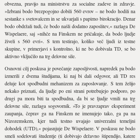
obvezna, pravijo na ministrstvu za socialne zadeve in zdravje.
»Izbrani bodo brezpogojno dobili 560 evrov – ne bodo hodili na
sestanke s svetovalcem in se ukvarjali s papirno birokracijo. Denar
bodo obdržali tudi, če bodo našli dodatno zaposlitev,« razlaga De
Wispelaere, saj »nihče na Finskem ne pričakuje, da bodo ljudje
živeli s 560 evri«. S tem testirajo, koliko več ljudi iz testne
skupine, v primerjavi s kontrolno, ki ne bo dobivala TD, se bo
aktivno vključilo na trg delovne sile.
Osnovni cilj poskusa je povečanje zaposljivosti, napredek pa bodo
izmerili z dvema študijama, ki naj bi dali odgovor, ali TD res
deluje kot spodbudni mehanizem za zaposlovanje. S tem želijo
nekako priznati, da ljudje po eni strani potrebujejo podporo, po
drugi pa mora biti ta spodbudna, da bi se ljudje vrnili na trg
delovne sile, razlaga sogovornik. »To je pravzaprav eksperiment
zaupanja, čeprav ga na Finskem ne imenujejo tako, ga pa na
Nizozemskem, kjer tudi testno uvajajo univerzalni temeljni
dohodek (UTD),« pojasnjuje De Wispelaere. V poskusu ne bodo
smeli sodelovati študentje (ti dobivajo državno štipendijo, katere