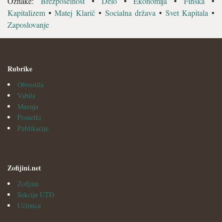
Oznake:
Brezposelnost
•
Delo
•
Ekonomija
•
Finska
•
Kapitalizem
•
Matej Klarič
•
Socialna država
•
Svet Kapitala
•
Zaposlovanje
Rubrike
Obvestila
Vabila
Mnenja
Posnetki
Publikacije
Zofijini.net
Zofijini
Sekcija UTD
Učilnica