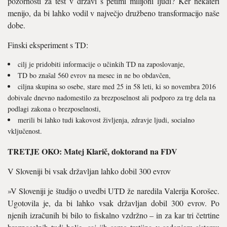
pozornosti za test v državi s petimi milijoni ljudi? Ker nekateri
menijo, da bi lahko vodil v največjo družbeno transformacijo naše
dobe.
Finski eksperiment s TD:
cilj je pridobiti informacije o učinkih TD na zaposlovanje,
TD bo znašal 560 evrov na mesec in ne bo obdavčen,
ciljna skupina so osebe, stare med 25 in 58 leti, ki so novembra 2016
dobivale dnevno nadomestilo za brezposelnost ali podporo za trg dela na
podlagi zakona o brezposelnosti,
merili bi lahko tudi kakovost življenja, zdravje ljudi, socialno
vključenost.
TRETJE OKO: Matej Klarič, doktorand na FDV
V Sloveniji bi vsak državljan lahko dobil 300 evrov
»V Sloveniji je študijo o uvedbi UTD že naredila Valerija Korošec.
Ugotovila je, da bi lahko vsak državljan dobil 300 evrov. Po
njenih izračunih bi bilo to fiskalno vzdržno – in za kar tri četrtine