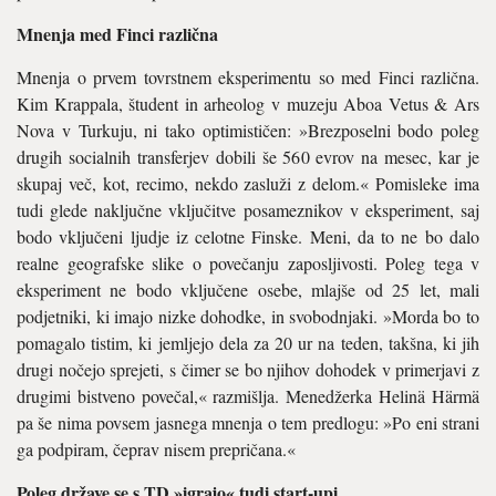
Mnenja med Finci različna
Mnenja o prvem tovrstnem eksperimentu so med Finci različna.
Kim Krappala, študent in arheolog v muzeju Aboa Vetus & Ars
Nova v Turkuju, ni tako optimističen: »Brezposelni bodo poleg
drugih socialnih transferjev dobili še 560 evrov na mesec, kar je
skupaj več, kot, recimo, nekdo zasluži z delom.« Pomisleke ima
tudi glede naključne vključitve posameznikov v eksperiment, saj
bodo vključeni ljudje iz celotne Finske. Meni, da to ne bo dalo
realne geografske slike o povečanju zaposljivosti. Poleg tega v
eksperiment ne bodo vključene osebe, mlajše od 25 let, mali
podjetniki, ki imajo nizke dohodke, in svobodnjaki. »Morda bo to
pomagalo tistim, ki jemljejo dela za 20 ur na teden, takšna, ki jih
drugi nočejo sprejeti, s čimer se bo njihov dohodek v primerjavi z
drugimi bistveno povečal,« razmišlja. Menedžerka Helinä Härmä
pa še nima povsem jasnega mnenja o tem predlogu: »Po eni strani
ga podpiram, čeprav nisem prepričana.«
Poleg države se s TD »igrajo« tudi start-upi