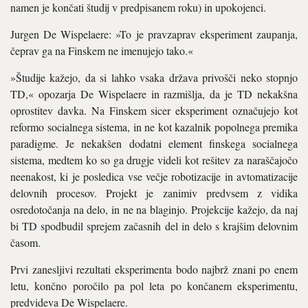
namen je končati študij v predpisanem roku) in upokojenci.
Jurgen De Wispelaere: »To je pravzaprav eksperiment zaupanja,
čeprav ga na Finskem ne imenujejo tako.«
»Študije kažejo, da si lahko vsaka država privošči neko stopnjo
TD,« opozarja De Wispelaere in razmišlja, da je TD nekakšna
oprostitev davka. Na Finskem sicer eksperiment označujejo kot
reformo socialnega sistema, in ne kot kazalnik popolnega premika
paradigme. Je nekakšen dodatni element finskega socialnega
sistema, medtem ko so ga drugje videli kot rešitev za naraščajočo
neenakost, ki je posledica vse večje robotizacije in avtomatizacije
delovnih procesov. Projekt je zanimiv predvsem z vidika
osredotočanja na delo, in ne na blaginjo. Projekcije kažejo, da naj
bi TD spodbudil sprejem začasnih del in delo s krajšim delovnim
časom.
Prvi zanesljivi rezultati eksperimenta bodo najbrž znani po enem
letu, končno poročilo pa pol leta po končanem eksperimentu,
predvideva De Wispelaere.