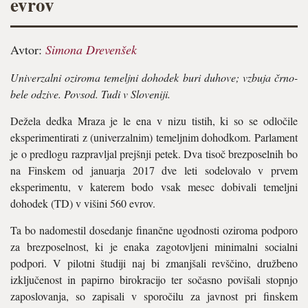
evrov
Avtor:
Simona Drevenšek
Univerzalni oziroma temeljni dohodek buri duhove; vzbuja črno-
bele odzive. Povsod. Tudi v Sloveniji.
Dežela dedka Mraza je le ena v nizu tistih, ki so se odločile
eksperimentirati z (univerzalnim) temeljnim dohodkom. Parlament
je o predlogu razpravljal prejšnji petek. Dva tisoč brezposelnih bo
na Finskem od januarja 2017 dve leti sodelovalo v prvem
eksperimentu, v katerem bodo vsak mesec dobivali temeljni
dohodek (TD) v višini 560 evrov.
Ta bo nadomestil dosedanje finančne ugodnosti oziroma podporo
za brezposelnost, ki je enaka zagotovljeni minimalni socialni
podpori. V pilotni študiji naj bi zmanjšali revščino, družbeno
izključenost in papirno birokracijo ter sočasno povišali stopnjo
zaposlovanja, so zapisali v sporočilu za javnost pri finskem