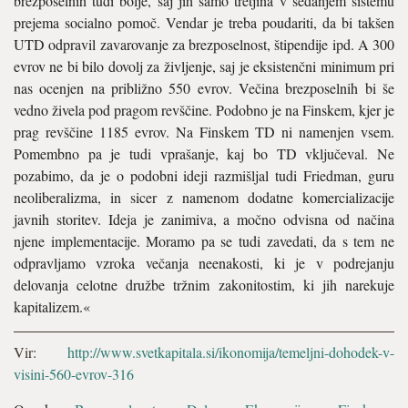
brezposelnih tudi bolje, saj jih samo tretjina v sedanjem sistemu
prejema socialno pomoč. Vendar je treba poudariti, da bi takšen
UTD odpravil zavarovanje za brezposelnost, štipendije ipd. A 300
evrov ne bi bilo dovolj za življenje, saj je eksistenčni minimum pri
nas ocenjen na približno 550 evrov. Večina brezposelnih bi še
vedno živela pod pragom revščine. Podobno je na Finskem, kjer je
prag revščine 1185 evrov. Na Finskem TD ni namenjen vsem.
Pomembno pa je tudi vprašanje, kaj bo TD vključeval. Ne
pozabimo, da je o podobni ideji razmišljal tudi Friedman, guru
neoliberalizma, in sicer z namenom dodatne komercializacije
javnih storitev. Ideja je zanimiva, a močno odvisna od načina
njene implementacije. Moramo pa se tudi zavedati, da s tem ne
odpravljamo vzroka večanja neenakosti, ki je v podrejanju
delovanja celotne družbe tržnim zakonitostim, ki jih narekuje
kapitalizem.«
Vir:
http://www.svetkapitala.si/ikonomija/temeljni-dohodek-v-
visini-560-evrov-316