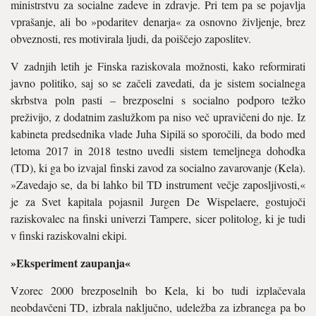
ministrstvu za socialne zadeve in zdravje. Pri tem pa se pojavlja
vprašanje, ali bo »podaritev denarja« za osnovno življenje, brez
obveznosti, res motivirala ljudi, da poiščejo zaposlitev.
V zadnjih letih je Finska raziskovala možnosti, kako reformirati
javno politiko, saj so se začeli zavedati, da je sistem socialnega
skrbstva poln pasti – brezposelni s socialno podporo težko
preživijo, z dodatnim zaslužkom pa niso več upravičeni do nje. Iz
kabineta predsednika vlade Juha Sipilä so sporočili, da bodo med
letoma 2017 in 2018 testno uvedli sistem temeljnega dohodka
(TD), ki ga bo izvajal finski zavod za socialno zavarovanje (Kela).
»Zavedajo se, da bi lahko bil TD instrument večje zaposljivosti,«
je za Svet kapitala pojasnil Jurgen De Wispelaere, gostujoči
raziskovalec na finski univerzi Tampere, sicer politolog, ki je tudi
v finski raziskovalni ekipi.
»Eksperiment zaupanja«
Vzorec 2000 brezposelnih bo Kela, ki bo tudi izplačevala
neobdavčeni TD, izbrala naključno, udeležba za izbranega pa bo