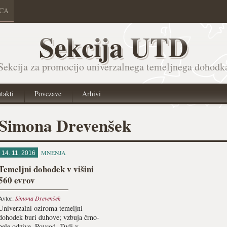
ICA
Sekcija UTD
Sekcija za promocijo univerzalnega temeljnega dohodk
takti
Povezave
Arhivi
Simona Drevenšek
MNENJA
14. 11. 2016
Temeljni dohodek v višini
560 evrov
Avtor:
Simona Drevenšek
Univerzalni oziroma temeljni
dohodek buri duhove; vzbuja črno-
bele odzive. Povsod. Tudi v