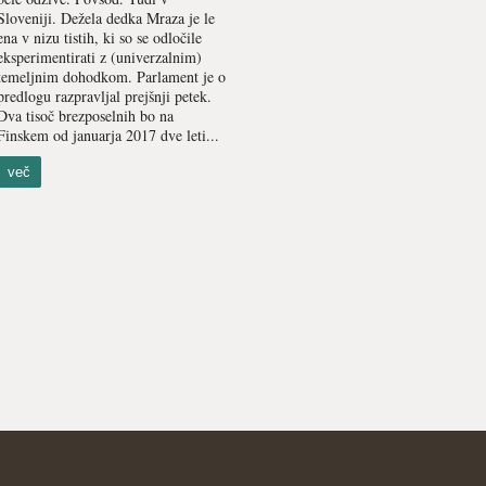
Sloveniji. Dežela dedka Mraza je le
ena v nizu tistih, ki so se odločile
eksperimentirati z (univerzalnim)
temeljnim dohodkom. Parlament je o
predlogu razpravljal prejšnji petek.
Dva tisoč brezposelnih bo na
Finskem od januarja 2017 dve leti...
več