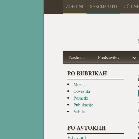
ZOFIJINI
SEKCIJA UTD
UČILN
Naslovna
Predstavitev
Kon
PO RUBRIKAH
Mnenja
Obvestila
Posnetki
Publikacije
Vabila
PO AVTORJIH
Vsi avtorji