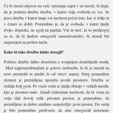
Če bi moral odgovor na vaše vprašanje zajeti v en stavek, bi dejal,
da je poštena družba družba, v kateri velja svoboda za vse. Se
pravi družba v kateri imajo vsi možnost početi tisto, kar si želijo in
v čemer so dobri. Pomembno je, da je svoboda, v kateri ljudje
živijo, dejanska, ne zgolj na papirju. Viri in moč, ki so predpogoj
za to, da bi ljudem omogočili samouresničitev, bi morali biti
razporejeni na pošten način.
Kako bi tako družbo lahko dosegli?
Pošteno družbo lahko dosežemo z uvajanjem domišljenih orodij.
Med najpomembnejšimi je gotovo izobrazba, ki bi jo morali na
novo premisliti in urediti že od vrtcev naprej. Drug pomemben
element je premišljena uporaba javnih prostorov. Družba se
čedalje bolj gosti. Po vsem svetu se ljudje zbirajo v velikih mestih,
kjer je prostora malo. Zaradi reducirane možnosti, da bi vsem na
voljo dali dovolj velik privaten prostor, je pomembno, da
premišljeno in dobro uredimo razpoložljiv javni prostor. Do sedaj
je bilo pomembno predvsem, da smo omogočali nemoteno