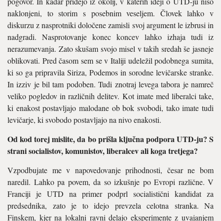
pogovor. In kadar pridejo iz okolij, v katerih ideji o UTD-ju niso
naklonjeni, to storim s posebnim veseljem. Človek lahko v
diskurzu z nasprotniki določene zamisli svoj argument le izbrusi in
nadgradi. Nasprotovanje konec koncev lahko izhaja tudi iz
nerazumevanja. Zato skušam svojo misel v takih sredah še jasneje
oblikovati. Pred časom sem se v Italiji udeležil podobnega sumita,
ki so ga pripravila Siriza, Podemos in sorodne levičarske stranke.
In izziv je bil tam podoben. Tudi znotraj levega tabora je namreč
veliko pogledov in različnih delitev. Kot imate med liberalci take,
ki enakost postavljajo malodane ob bok svobodi, tako imate tudi
levičarje, ki svobodo postavljajo na nivo enakosti.
Od kod torej mislite, da bo prišla ključna podpora UTD-ju? S
strani socialistov, komunistov, liberalcev ali koga tretjega?
Vzpodbujate me v napovedovanje prihodnosti, česar ne bom
naredil. Lahko pa povem, da so izkušnje po Evropi različne. V
Franciji je UTD na primer podprl socialistični kandidat za
predsednika, zato je to idejo prevzela celotna stranka. Na
Finskem, kjer na lokalni ravni delajo eksperimente z uvajanjem