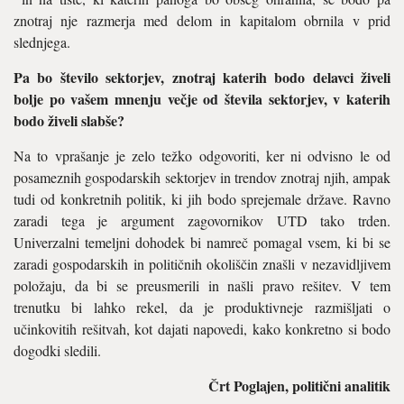
znotraj nje razmerja med delom in kapitalom obrnila v prid
slednjega.
Pa bo število sektorjev, znotraj katerih bodo delavci živeli
bolje po vašem mnenju večje od števila sektorjev, v katerih
bodo živeli slabše?
Na to vprašanje je zelo težko odgovoriti, ker ni odvisno le od
posameznih gospodarskih sektorjev in trendov znotraj njih, ampak
tudi od konkretnih politik, ki jih bodo sprejemale države. Ravno
zaradi tega je argument zagovornikov UTD tako trden.
Univerzalni temeljni dohodek bi namreč pomagal vsem, ki bi se
zaradi gospodarskih in političnih okoliščin znašli v nezavidljivem
položaju, da bi se preusmerili in našli pravo rešitev. V tem
trenutku bi lahko rekel, da je produktivneje razmišljati o
učinkovitih rešitvah, kot dajati napovedi, kako konkretno si bodo
dogodki sledili.
Črt Poglajen, politični analitik