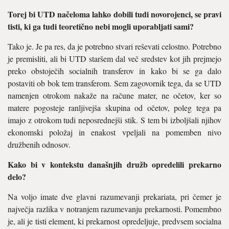
Torej bi UTD načeloma lahko dobili tudi novorojenci, se pravi
tisti, ki ga tudi teoretično nebi mogli uporabljati sami?
Tako je. Je pa res, da je potrebno stvari reševati celostno. Potrebno
je premisliti, ali bi UTD staršem dal več sredstev kot jih prejmejo
preko obstoječih socialnih transferov in kako bi se ga dalo
postaviti ob bok tem transferom. Sem zagovornik tega, da se UTD
namenjen otrokom nakaže na račune mater, ne očetov, ker so
matere pogosteje ranljivejša skupina od očetov, poleg tega pa
imajo z otrokom tudi neposrednejši stik. S tem bi izboljšali njihov
ekonomski položaj in enakost vpeljali na pomemben nivo
družbenih odnosov.
Kako bi v kontekstu današnjih družb opredelili prekarno
delo?
Na voljo imate dve glavni razumevanji prekariata, pri čemer je
največja razlika v notranjem razumevanju prekarnosti. Pomembno
je, ali je tisti element, ki prekarnost opredeljuje, predvsem socialna