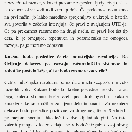
nevzdržnost razmer, v kateri prekarno zaposleni ljudje živijo, ali v
ta osnovni okvir sodi tudi sam tip dela. Če prekarnost razumemo
na prvi način, jo lahko naredimo sprejemljivo z ukrepi, o katerih
sva govorila v začetku intervjuja. Se pravi z uvajanjem UTD-ja.
Če pa prekarnost razumemo na drugi način, se pravi kot tist tip
dela, ki je omejujoč, repetitiven in posamezniku ne omogoča
razvoja, pa jo moramo odpraviti.
Kakšne bodo posledice četrte industrijske revolucije? Bo
življenje delavcev po razvoju računalniških sistemov in
robotike postalo lažje, ali se bodo razmere zaostrile?
Četrta industrijska revolucija bo na delo imela večplasten in zelo
raznolik vpliv. Kakšne bodo konkretne posledice, je odvisno od
tega, katero skupino boste vzeli pod drobnogled in kakšne
karakteristike so značilne za njeno delo in znanja. Za nekatere
delavce bodo posledice pozitivne, za druge negativne. Slednje bi
po mojem mnenju lahko ločili v dve ključni skupini. Na tiste,
katerih panoga, v kateri delajo, bo v bodoče izgubila svoj obseg
in na tiste, ki katerih panoga bo obseg ohranila, se bodo pa