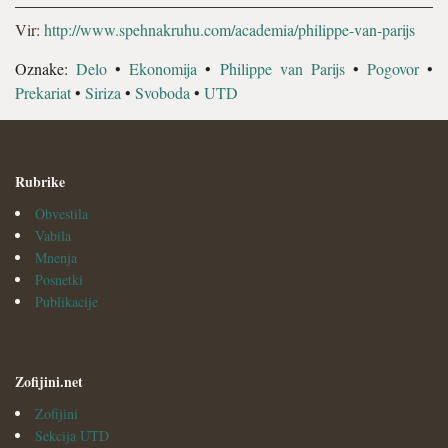
Vir:
http://www.spehnakruhu.com/academia/philippe-van-parijs
Oznake:
Delo
•
Ekonomija
•
Philippe van Parijs
•
Pogovor
•
Prekariat
•
Siriza
•
Svoboda
•
UTD
Rubrike
Obvestila
Vabila
Mnenja
Posnetki
Publikacije
Zofijini.net
Zofijini
Sekcija UTD