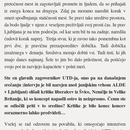
pretočnost mest in zagotavljali prometu in ljudem, da so prihajali
iz enega konca na drugega. Zdaj pa moramo narediti korak v
smeri spodbujanja statičnosti mest. Se pravi take ureditve prostora,
da bodo ljudje v njem z veseljem preživljali svoj prosti čas. In prav
Ljubljana je na tem področju, od kar sem bil tu na zadnje, naredila
čudovit korak naprej. Tretja stvar, ki je ravno tako pomembna kot
prvi dve, je pravična prerazporeditev dobička. Tudi dobička
izraženega v denarju. Sredstva morajo dobiti vsi. Tudi tisti, ki jih
imajo danes najmanj. Šele to jim bo dalo priložnost, da poiščejo
svojo pot in razvijejo kapacitete v polni meri.
Ste en glavnih zagovornikov UTD-ja, smo pa na današnjem
srečanju (intervju je bil narejen med junijskim vrhom ALDE
v Ljubljani) slišali kritike liberalcev iz Švice, Nemčije in Velike
Britanije, ki so koncept napadli ostro in neizprosno. Čemu ste
se odločili priti v to sredino? Kritike je bilo konec koncev
sorazmerno lahko predvideti…
Vselej se rad odzovem na povabila, ki omogočajo intenziven