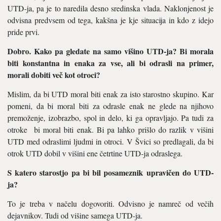
UTD-ja, pa je to naredila desno sredinska vlada. Naklonjenost je
odvisna predvsem od tega, kakšna je kje situacija in kdo z idejo
pride prvi.
Dobro. Kako pa gledate na samo višino UTD-ja? Bi morala
biti konstantna in enaka za vse, ali bi odrasli na primer,
morali dobiti več kot otroci?
Mislim, da bi UTD moral biti enak za isto starostno skupino. Kar
pomeni, da bi moral biti za odrasle enak ne glede na njihovo
premoženje, izobrazbo, spol in delo, ki ga opravljajo. Pa tudi za
otroke bi moral biti enak. Bi pa lahko prišlo do razlik v višini
UTD med odraslimi ljudmi in otroci. V Švici so predlagali, da bi
otrok UTD dobil v višini ene četrtine UTD-ja odraslega.
S katero starostjo pa bi bil posameznik upravičen do UTD-
ja?
To je treba v načelu dogovoriti. Odvisno je namreč od večih
dejavnikov. Tudi od višine samega UTD-ja.