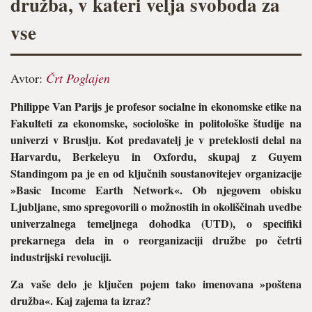
družba, v kateri velja svoboda za
vse
Avtor:
Črt Poglajen
Philippe Van Parijs je profesor socialne in ekonomske etike na
Fakulteti za ekonomske, sociološke in politološke študije na
univerzi v Bruslju. Kot predavatelj je v preteklosti delal na
Harvardu, Berkeleyu in Oxfordu, skupaj z Guyem
Standingom pa je en od ključnih soustanovitejev organizacije
»Basic Income Earth Network«. Ob njegovem obisku
Ljubljane, smo spregovorili o možnostih in okoliščinah uvedbe
univerzalnega temeljnega dohodka (UTD), o specifiki
prekarnega dela in o reorganizaciji družbe po četrti
industrijski revoluciji.
Za vaše delo je ključen pojem tako imenovana »poštena
družba«. Kaj zajema ta izraz?