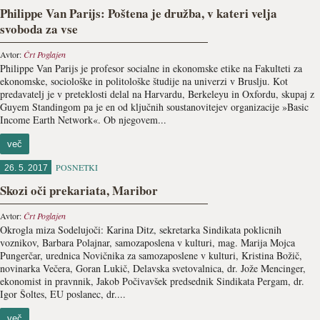
Philippe Van Parijs: Poštena je družba, v kateri velja
svoboda za vse
Avtor:
Črt Poglajen
Philippe Van Parijs je profesor socialne in ekonomske etike na Fakulteti za
ekonomske, sociološke in politološke študije na univerzi v Bruslju. Kot
predavatelj je v preteklosti delal na Harvardu, Berkeleyu in Oxfordu, skupaj z
Guyem Standingom pa je en od ključnih soustanovitejev organizacije »Basic
Income Earth Network«. Ob njegovem...
več
POSNETKI
26. 5. 2017
Skozi oči prekariata, Maribor
Avtor:
Črt Poglajen
Okrogla miza Sodelujoči: Karina Ditz, sekretarka Sindikata poklicnih
voznikov, Barbara Polajnar, samozaposlena v kulturi, mag. Marija Mojca
Pungerčar, urednica Novičnika za samozaposlene v kulturi, Kristina Božič,
novinarka Večera, Goran Lukič, Delavska svetovalnica, dr. Jože Mencinger,
ekonomist in pravnnik, Jakob Počivavšek predsednik Sindikata Pergam, dr.
Igor Šoltes, EU poslanec, dr....
več