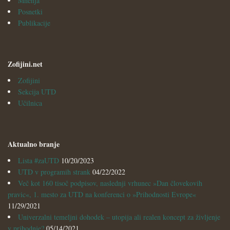
Mnenja
Posnetki
Publikacije
Zofijini.net
Zofijini
Sekcija UTD
Učilnica
Aktualno branje
Lista #zaUTD
10/20/2023
UTD v programih strank
04/22/2022
Več kot 160 tisoč podpisov, naslednji vrhunec »Dan človekovih
pravic«, 1. mesto za UTD na konferenci o »Prihodnosti Evrope«
11/29/2021
Univerzalni temeljni dohodek – utopija ali realen koncept za življenje
v prihodnje?
05/14/2021