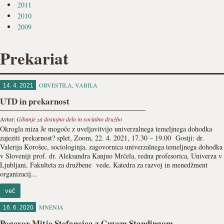
2011
2010
2009
Prekariat
OBVESTILA
,
VABILA
14. 4. 2021
UTD in prekarnost
Avtor:
Gibanje za dostojno delo in socialno družbo
Okrogla miza Je mogoče z uveljavitvijo univerzalnega temeljnega dohodka
zajeziti prekarnost? splet, Zoom, 22. 4. 2021, 17.30 – 19.00 Gostji: dr.
Valerija Korošec, sociologinja, zagovornica univerzalnega temeljnega dohodka
v Sloveniji prof. dr. Aleksandra Kanjuo Mrčela, redna profesorica, Univerza v
Ljubljani, Fakulteta za družbene vede, Katedra za razvoj in menedžment
organizacij...
več
MNENJA
16. 6. 2020
Pogovor Mitje Stefancica z Guyem Standingom