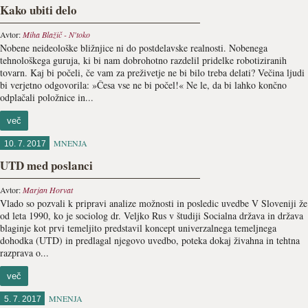
Kako ubiti delo
Avtor:
Miha Blažič - N'toko
Nobene neideološke bližnjice ni do postdelavske realnosti. Nobenega
tehnološkega guruja, ki bi nam dobrohotno razdelil pridelke robotiziranih
tovarn. Kaj bi počeli, če vam za preživetje ne bi bilo treba delati? Večina ljudi
bi verjetno odgovorila: »Česa vse ne bi počel!« Ne le, da bi lahko končno
odplačali položnice in...
več
MNENJA
10. 7. 2017
UTD med poslanci
Avtor:
Marjan Horvat
Vlado so pozvali k pripravi analize možnosti in posledic uvedbe V Sloveniji že
od leta 1990, ko je sociolog dr. Veljko Rus v študiji Socialna država in država
blaginje kot prvi temeljito predstavil koncept univerzalnega temeljnega
dohodka (UTD) in predlagal njegovo uvedbo, poteka dokaj živahna in tehtna
razprava o...
več
MNENJA
5. 7. 2017