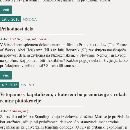
več
MNENJA
19. 5. 2016
Prihodnost dela
Avtor:
Abel Heijkamp
,
Julij Borštnik
V štiridelnem spletnem dokumentarnem filmu »Prihodnost dela« (The Future
of Work), Abel Heijkamp (NL) in Julij Borštnik (SI) raziskujeta naraščajočo
negotovost dela in življenja na Nizozemskem, v Sloveniji, Nemčiji in Evropi
na splošno. Kaj pomeni biti fleksibilen? Kakšne pogoje dela in življenja lahko
pričakujemo v prihodnosti? Sprehodili smo se...
več
MNENJA
4. 5. 2015
Vstopamo v kapitalizem, v katerem bo premoženje v rokah
rentne plutokracije
Avtor:
Erika Repovž
Za razliko od Marxa Standing izhaja iz delavske družine. Mati se je preživljala
kot strežnica, oče je bil priložnostni delavec. Soustanovitelj mednarodne
organizacije za univerzalni temeljni dohodek (UTD) in britanski ekonomist je