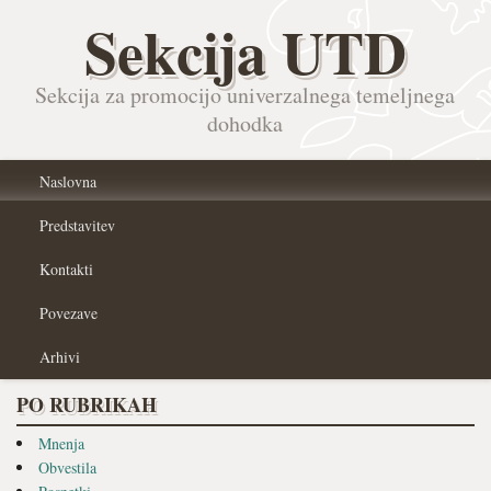
Sekcija UTD
Sekcija za promocijo univerzalnega temeljnega
dohodka
Naslovna
Predstavitev
Kontakti
Povezave
Arhivi
PO RUBRIKAH
Mnenja
Obvestila