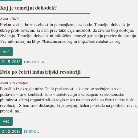
Kaj je temeljni dohodek?
Avtor:
UBIE
Prekarizacija, brezposelnost in pomanjkanje svobode. Temeljni dohodek je
ukrep proti revščini, ki nam prav tako daje možnost, da živimo bolj dostojna
življenja. Temeljni dohodek ni miloščina, temveč garancija pravice do obstoja.
Več informacij na https://basicincome.org in http://redrentabasica.org
več
OBVESTILA
21. 5. 2018
Delo po četrti industrijski revoluciji
Avtor:
Črt Poglajen
Poročilo iz okrogle mize Da bi prekarnost, s katero se srečujemo sedaj,
postavili v širši kontekst, smo v sodelovanju z Gibanjem za ekonomsko
pluralnost včeraj organizirali okroglo mizo na temo dela po četrti industrijski
revoluciji. S tem smo diskusijo, ki je prejšnji teden potekala na politični ravni,
prenesli na...
več
MNENJA
27. 2. 2018