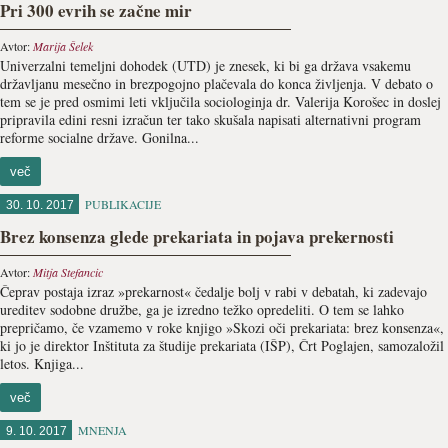
Pri 300 evrih se začne mir
Avtor:
Marija Šelek
Univerzalni temeljni dohodek (UTD) je znesek, ki bi ga država vsakemu
državljanu mesečno in brezpogojno plačevala do konca življenja. V debato o
tem se je pred osmimi leti vključila sociologinja dr. Valerija Korošec in doslej
pripravila edini resni izračun ter tako skušala napisati alternativni program
reforme socialne države. Gonilna...
več
PUBLIKACIJE
30. 10. 2017
Brez konsenza glede prekariata in pojava prekernosti
Avtor:
Mitja Stefancic
Čeprav postaja izraz »prekarnost« čedalje bolj v rabi v debatah, ki zadevajo
ureditev sodobne družbe, ga je izredno težko opredeliti. O tem se lahko
prepričamo, če vzamemo v roke knjigo »Skozi oči prekariata: brez konsenza«,
ki jo je direktor Inštituta za študije prekariata (IŠP), Črt Poglajen, samozaložil
letos. Knjiga...
več
MNENJA
9. 10. 2017