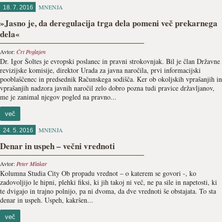
MNENJA
18. 7. 2016
»Jasno je, da deregulacija trga dela pomeni več prekarnega
dela«
Avtor:
Črt Poglajen
Dr. Igor Šoltes je evropski poslanec in pravni strokovnjak. Bil je član Državne
revizijske komisije, direktor Urada za javna naročila, prvi informacijski
pooblaščenec in predsednik Računskega sodišča. Ker ob okoljskih vprašanjih in
vprašanjih nadzora javnih naročil zelo dobro pozna tudi pravice državljanov,
me je zanimal njegov pogled na pravno...
več
MNENJA
24. 5. 2016
Denar in uspeh – večni vrednoti
Avtor:
Peter Mlakar
Kolumna Studia City Ob propadu vrednot – o katerem se govori -, ko
zadovoljijo le hipni, plehki fiksi, ki jih takoj ni več, ne pa sile in napetosti, ki
te dvigajo in trajno polnijo, pa ni dvoma, da dve vrednoti še obstajata. To sta
denar in uspeh. Uspeh, kakršen...
več