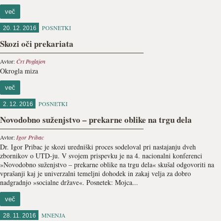
več
POSNETKI
20. 12. 2016
Skozi oči prekariata
Avtor:
Črt Poglajen
Okrogla miza
več
POSNETKI
2. 12. 2016
Novodobno suženjstvo – prekarne oblike na trgu dela
Avtor:
Igor Pribac
Dr. Igor Pribac je skozi uredniški proces sodeloval pri nastajanju dveh
zbornikov o UTD-ju. V svojem prispevku je na 4. nacionalni konferenci
»Novodobno suženjstvo – prekarne oblike na trgu dela« skušal odgovoriti na
vprašanji kaj je univerzalni temeljni dohodek in zakaj velja za dobro
nadgradnjo »socialne države«. Posnetek: Mojca...
več
MNENJA
28. 11. 2016