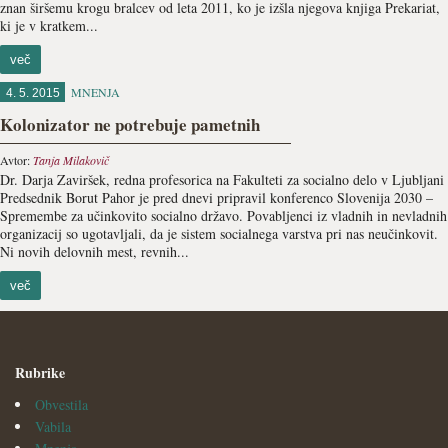
znan širšemu krogu bralcev od leta 2011, ko je izšla njegova knjiga Prekariat,
ki je v kratkem...
več
MNENJA
4. 5. 2015
Kolonizator ne potrebuje pametnih
Avtor:
Tanja Milakovič
Dr. Darja Zaviršek, redna profesorica na Fakulteti za socialno delo v Ljubljani
Predsednik Borut Pahor je pred dnevi pripravil konferenco Slovenija 2030 –
Spremembe za učinkovito socialno državo. Povabljenci iz vladnih in nevladnih
organizacij so ugotavljali, da je sistem socialnega varstva pri nas neučinkovit.
Ni novih delovnih mest, revnih...
več
Rubrike
Obvestila
Vabila