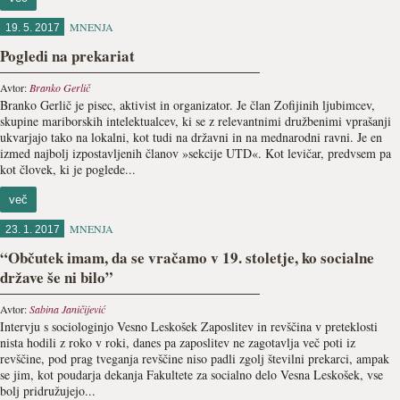
MNENJA
19. 5. 2017
Pogledi na prekariat
Avtor:
Branko Gerlič
Branko Gerlič je pisec, aktivist in organizator. Je član Zofijinih ljubimcev,
skupine mariborskih intelektualcev, ki se z relevantnimi družbenimi vprašanji
ukvarjajo tako na lokalni, kot tudi na državni in na mednarodni ravni. Je en
izmed najbolj izpostavljenih članov »sekcije UTD«. Kot levičar, predvsem pa
kot človek, ki je poglede...
več
MNENJA
23. 1. 2017
“Občutek imam, da se vračamo v 19. stoletje, ko socialne
države še ni bilo”
Avtor:
Sabina Janičijević
Intervju s sociologinjo Vesno Leskošek Zaposlitev in revščina v preteklosti
nista hodili z roko v roki, danes pa zaposlitev ne zagotavlja več poti iz
revščine, pod prag tveganja revščine niso padli zgolj številni prekarci, ampak
se jim, kot poudarja dekanja Fakultete za socialno delo Vesna Leskošek, vse
bolj pridružujejo...