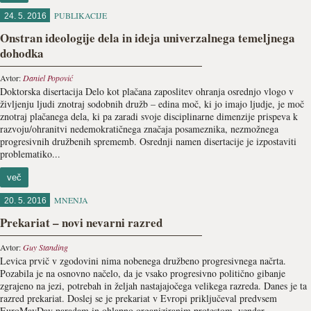
PUBLIKACIJE
24. 5. 2016
Onstran ideologije dela in ideja univerzalnega temeljnega
dohodka
Avtor:
Daniel Popović
Doktorska disertacija Delo kot plačana zaposlitev ohranja osrednjo vlogo v
življenju ljudi znotraj sodobnih družb – edina moč, ki jo imajo ljudje, je moč
znotraj plačanega dela, ki pa zaradi svoje disciplinarne dimenzije prispeva k
razvoju/ohranitvi nedemokratičnega značaja posameznika, nezmožnega
progresivnih družbenih sprememb. Osrednji namen disertacije je izpostaviti
problematiko...
več
MNENJA
20. 5. 2016
Prekariat – novi nevarni razred
Avtor:
Guy Standing
Levica prvič v zgodovini nima nobenega družbeno progresivnega načrta.
Pozabila je na osnovno načelo, da je vsako progresivno politično gibanje
zgrajeno na jezi, potrebah in željah nastajajočega velikega razreda. Danes je ta
razred prekariat. Doslej se je prekariat v Evropi priključeval predvsem
EuroMayDay paradam in ohlapno organiziranim protestom, vendar...