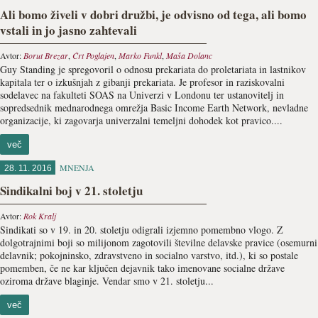
Ali bomo živeli v dobri družbi, je odvisno od tega, ali bomo
vstali in jo jasno zahtevali
Avtor:
Borut Brezar
,
Črt Poglajen
,
Marko Funkl
,
Maša Dolanc
Guy Standing je spregovoril o odnosu prekariata do proletariata in lastnikov
kapitala ter o izkušnjah z gibanji prekariata. Je profesor in raziskovalni
sodelavec na fakulteti SOAS na Univerzi v Londonu ter ustanovitelj in
sopredsednik mednarodnega omrežja Basic Income Earth Network, nevladne
organizacije, ki zagovarja univerzalni temeljni dohodek kot pravico....
več
MNENJA
28. 11. 2016
Sindikalni boj v 21. stoletju
Avtor:
Rok Kralj
Sindikati so v 19. in 20. stoletju odigrali izjemno pomembno vlogo. Z
dolgotrajnimi boji so milijonom zagotovili številne delavske pravice (osemurni
delavnik; pokojninsko, zdravstveno in socialno varstvo, itd.), ki so postale
pomemben, če ne kar ključen dejavnik tako imenovane socialne države
oziroma države blaginje. Vendar smo v 21. stoletju...
več