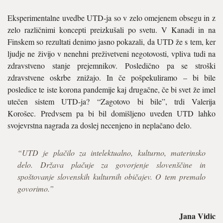
Eksperimentalne uvedbe UTD-ja so v zelo omejenem obsegu in z
zelo različnimi koncepti preizkušali po svetu. V Kanadi in na
Finskem so rezultati denimo jasno pokazali, da UTD že s tem, ker
ljudje ne živijo v nenehni preživetveni negotovosti, vpliva tudi na
zdravstveno stanje prejemnikov. Posledično pa se stroški
zdravstvene oskrbe znižajo. In če pošpekuliramo – bi bile
posledice te iste korona pandemije kaj drugačne, če bi svet že imel
utečen sistem UTD-ja? “Zagotovo bi bile”, trdi Valerija
Korošec. Predvsem pa bi bil domišljeno uveden UTD lahko
svojevrstna nagrada za doslej necenjeno in neplačano delo.
“UTD je plačilo za intelektualno, kulturno, materinsko
delo. Država plačuje za govorjenje slovenščine in
spoštovanje slovenskih kulturnih običajev. O tem premalo
govorimo.”
Jana Vidic