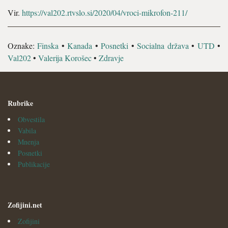
Vir.
https://val202.rtvslo.si/2020/04/vroci-mikrofon-211/
Oznake:
Finska
•
Kanada
•
Posnetki
•
Socialna država
•
UTD
•
Val202
•
Valerija Korošec
•
Zdravje
Rubrike
Obvestila
Vabila
Mnenja
Posnetki
Publikacije
Zofijini.net
Zofijini