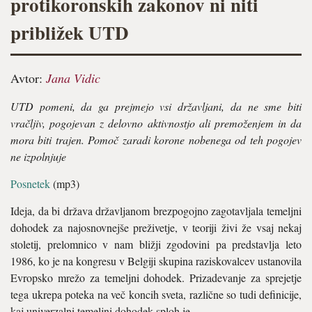
protikoronskih zakonov ni niti
približek UTD
Avtor:
Jana Vidic
UTD pomeni, da ga prejmejo vsi državljani, da ne sme biti
vračljiv, pogojevan z delovno aktivnostjo ali premoženjem in da
mora biti trajen. Pomoč zaradi korone nobenega od teh pogojev
ne izpolnjuje
Posnetek
(mp3)
Ideja, da bi država državljanom brezpogojno zagotavljala temeljni
dohodek za najosnovnejše preživetje, v teoriji živi že vsaj nekaj
stoletij, prelomnico v nam bližji zgodovini pa predstavlja leto
1986, ko je na kongresu v Belgiji skupina raziskovalcev ustanovila
Evropsko mrežo za temeljni dohodek. Prizadevanje za sprejetje
tega ukrepa poteka na več koncih sveta, različne so tudi definicije,
kaj univerzalni temeljni dohodek sploh je.