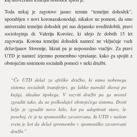
Toda nekaj je zagotovo jasno: termin “temeljni dohodek”,
uporabljen v novi koronazakonodaji, nikakor ne pomeni, da smo
univerzalni temeljni dohodek pri nas dejansko uvedli/dobili, pravi
sociologinja dr. Valerija Korošec, ki idejo že dobrih 15 let
zagovarja. Korona temeljni dohodek namreč ne vključuje vseh
državljanov Slovenije, hkrati pa je neposredno vračljiv. Za pravi
UTD je namreč izjemno pomembno vprašanje, kako ga spojiti z
obstoječim sistemom socialnih pomoči v neki družbi.
“Če UTD delaš za afriško družbo, ki nima nobenega
sistema socialnih transferjev, ga lahko narediš skoraj po
knjigi, idealno tipskega. V razviti družbi pa ga moraš
zgraditi tako, da ne poškoduješ obstoječega sistema. Dosti
lažje je zgraditi novo hišo, kot pa adaptirati staro, še
posebej, če je ta spomeniško zavarovana. In UTD v našem
svetu je kot da delaš spremembe v spomeniško zavarovani
družbi.”