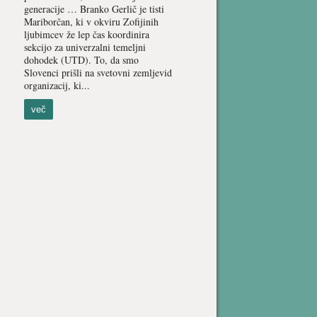
generacije … Branko Gerlič je tisti
Mariborčan, ki v okviru Zofijinih
ljubimcev že lep čas koordinira
sekcijo za univerzalni temeljni
dohodek (UTD). To, da smo
Slovenci prišli na svetovni zemljevid
organizacij, ki...
več