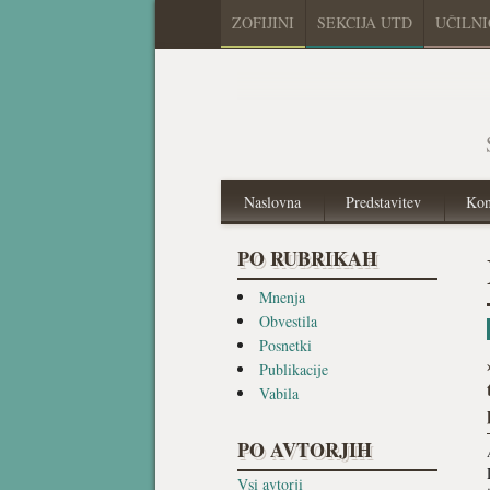
ZOFIJINI
SEKCIJA UTD
UČILN
Naslovna
Predstavitev
Kon
PO RUBRIKAH
Mnenja
Obvestila
Posnetki
Publikacije
Vabila
PO AVTORJIH
Vsi avtorji