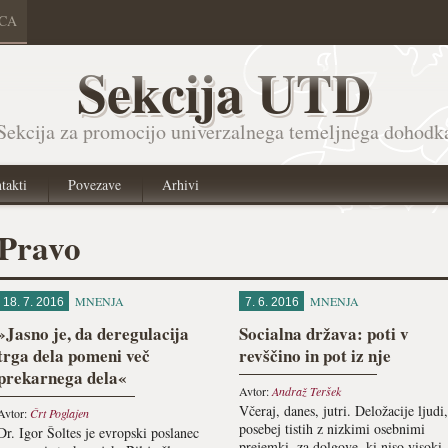
ICA
Sekcija UTD
Sekcija za promocijo univerzalnega temeljnega dohodk
takti
Povezave
Arhivi
Pravo
MNENJA
MNENJA
18. 7. 2016
7. 6. 2016
»Jasno je, da deregulacija
Socialna država: poti v
trga dela pomeni več
revščino in pot iz nje
prekarnega dela«
Avtor:
Andraž Teršek
Včeraj, danes, jutri. Deložacije ljudi,
Avtor:
Črt Poglajen
posebej tistih z nizkimi osebnimi
Dr. Igor Šoltes je evropski poslanec
prejemki, za dolgove, ki niso visoki