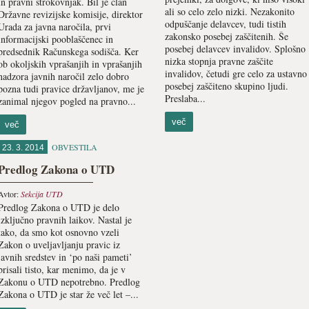
in pravni strokovnjak. Bil je član
ali so celo zelo nizki. Nezakonito
Državne revizijske komisije, direktor
odpuščanje delavcev, tudi tistih
Urada za javna naročila, prvi
zakonsko posebej zaščitenih. Še
informacijski pooblaščenec in
posebej delavcev invalidov. Splošno
predsednik Računskega sodišča. Ker
nizka stopnja pravne zaščite
ob okoljskih vprašanjih in vprašanjih
invalidov, četudi gre celo za ustavno
nadzora javnih naročil zelo dobro
posebej zaščiteno skupino ljudi.
pozna tudi pravice državljanov, me je
Preslaba...
zanimal njegov pogled na pravno...
več
več
OBVESTILA
23. 3. 2014
Predlog Zakona o UTD
Avtor:
Sekcija UTD
Predlog Zakona o UTD je delo
izključno pravnih laikov. Nastal je
tako, da smo kot osnovno vzeli
Zakon o uveljavljanju pravic iz
javnih sredstev in ‘po naši pameti’
brisali tisto, kar menimo, da je v
Zakonu o UTD nepotrebno. Predlog
Zakona o UTD je star že več let –...