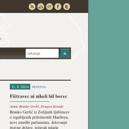
a
MNENJA
11. 8. 2014
Fištravec ni nikoli bil borec
Avtor:
Branko Gerlič
,
Dragica Korade
Branko Gerlič iz Zofijinih ljubimcev
o izgubljenih priložnostih Maribora,
novi zasedbi parlamenta, delovanju
pravne države, težavah mlajše