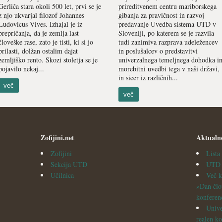
Gerliča stara okoli 500 let, prvi se je
prireditvenem centru mariborskega
z njo ukvarjal filozof Johannes
gibanja za pravičnost in razvoj
Ludovicus Vives. Izhajal je iz
predavanje Uvedba sistema UTD v
prepričanja, da je zemlja last
Sloveniji, po katerem se je razvila
človeške rase, zato je tisti, ki si jo
tudi zanimiva razprava udeležencev
prilasti, dolžan ostalim dajat
in poslušalcev o predstavitvi
zemljiško rento. Skozi stoletja se je
univerzalnega temeljnega dohodka i
pojavilo nekaj...
morebitni uvedbi tega v naši državi,
in sicer iz različnih...
več
več
Zofijini.net
Aktualn
Zofijini
List
Sekcija UTD
UTD v
Učilnica
Več k
»Dan člo
konferen
Unive
realen ko