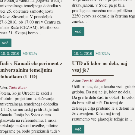
na Pohorju vabita na pogovor o ideji
državljanom, v Švici pa je bila
univerzalnega temeljnega dohodka v
predlagana mesečna renta približno
luči 25. obletnice samostojnosti
2250 evrov za odrasle in četrtina teg
države Slovenije. V ponedeljek,
zneska...
27.6.2016, ob 17.00 uri v Centru za
mlade Ruše (CEZAM), Mariborska
več
cesta 31. Skupaj bomo...
več
MNENJA
MNENJA
10. 3. 2016
18. 1. 2016
Tudi v Kanadi eksperiment z
UTD ali kdor ne dela, naj
univerzalnim temeljnim
vsaj jè?
dohodkom (UTD)
Avtor:
Tina M. Valenčič
Učili so nas, da je lenoba vseh grdob
Avtor:
Tjaša Kosar
grdoba. Da naj ne je, kdor ne dela.
Potem, ko je Utrecht že začel s
Da gre le delu čast in oblast. In celo,
pilotnim projektom izplačevanja
da brez nič ni nič. Da torej do
univerzalnega temeljnega dohodka
želenega cilja pridemo le z delom in
(UTD), se mu sedaj pridružuje tudi
žrtvovanjem. Kako naj torej
Kanada. Junija bo Švica o tem
razumemo vse glasnejše težnje in...
glasovala na referendumu, Finska
raziskuje možnosti uvedbe, pilotne
več
programe pa bodo preizkusili tudi v