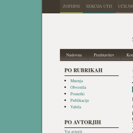
ZOFIJINI
SEKCIJA UTD
UČILN
Naslovna
Predstavitev
Kon
PO RUBRIKAH
Mnenja
Obvestila
Posnetki
Publikacije
Vabila
PO AVTORJIH
Vsi avtorji