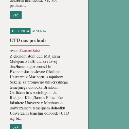
družbeni neenakosti. Več kot
petdeset...
več
MNENJA
19. 1. 2014
UTD nas prebudi
Avtor:
Katarina Šulek
Z ekonomistom ddr. Matjažem
Mulejem z Inštituta za razvoj
družbene odgovornosti in
Ekonomsko-poslovne fakultete
Univerze v Mariboru, s tajnikom
Sekcije za promocijo univerzalnega
temeljnega dohodka Brankom
Gerličem in s sociologom dr.
Rudijem Klanjškom s Filozofske
fakultete Univerze v Mariboru o
univerzalnem temeljnem dohodku
Univerzalni temeljni dohodek (UTD)
naj bi...
več