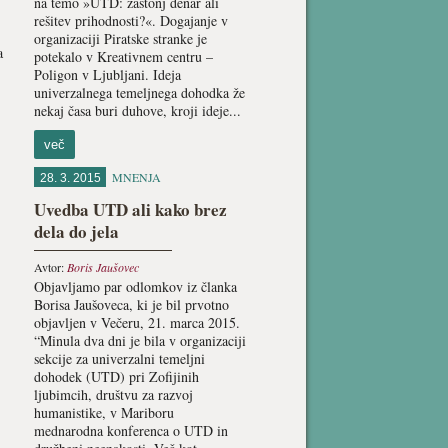
na temo »UTD: zastonj denar ali
rešitev prihodnosti?«. Dogajanje v
organizaciji Piratske stranke je
a
potekalo v Kreativnem centru –
Poligon v Ljubljani. Ideja
univerzalnega temeljnega dohodka že
nekaj časa buri duhove, kroji ideje...
več
MNENJA
28. 3. 2015
Uvedba UTD ali kako brez
dela do jela
Avtor:
Boris Jaušovec
Objavljamo par odlomkov iz članka
Borisa Jaušoveca, ki je bil prvotno
objavljen v Večeru, 21. marca 2015.
“Minula dva dni je bila v organizaciji
sekcije za univerzalni temeljni
dohodek (UTD) pri Zofijinih
ljubimcih, društvu za razvoj
humanistike, v Mariboru
mednarodna konferenca o UTD in