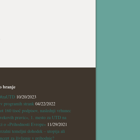
n
o branje
a #zaUTD
10/20/2023
 programih strank
04/22/2022
ot 160 tisoč podpisov, naslednji vrhunec
vekovih pravic«, 1. mesto za UTD na
ci o »Prihodnosti Evrope«
11/29/2021
rzalni temeljni dohodek – utopija ali
ncept za življenje v prihodnje?