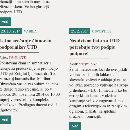
Nemčiji in nekaterih mestih na
Nizozemskem. Vedno glasnejša
podpora UTD ...
več
VABILA
OBVESTILA
23. 10. 2014
25. 2. 2014
Letno srečanje članov in
Neodvisna lista za UTD
podpornikov UTD
potrebuje tvoj podpis
podpore!
Avtor:
Sekcija UTD
Spoštovani člani in simpatizerji
Avtor:
Sekcija UTD
sekcije za preučevanje in promocijo
Še tri mesece nas loči do evropskih
UTD pri Zofijini ljubimci, društvo
volitev, na katerih lahko tudi
za razvoj humanistike, Maribor
slovenski volivci z oddajo glasu na
Obveščam vas in vas vabim na letos
volitvah posredno vplivajo na svojo
že drugo redno srečanje, ki bo v
prihodnost v EU. In medtem ko bo
soboto, 29. novembra 2014 od 10.00
evropski parlament v okviru
naprej v prostorih v kompleksu
kampanje volivce nagovarjal med
Metelkova. Predlagan dnevni red: 1.
drugim s televizijskim in radijskim
Ugotovitev...
oglasom, plakati, na spletnih
družbenih omrežjih...
več
več