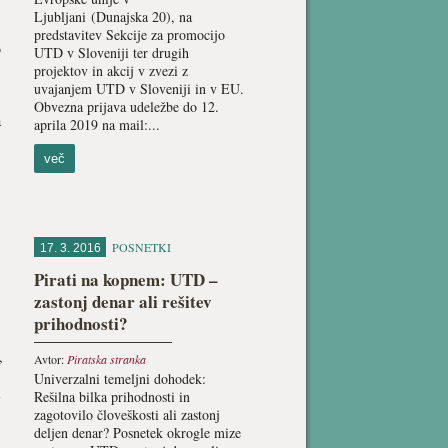
Ljubljani (Dunajska 20), na
predstavitev Sekcije za promocijo
o
UTD v Sloveniji ter drugih
projektov in akcij v zvezi z
uvajanjem UTD v Sloveniji in v EU.
Obvezna prijava udeležbe do 12.
a
aprila 2019 na mail:...
več
POSNETKI
17. 3. 2016
Pirati na kopnem: UTD –
zastonj denar ali rešitev
prihodnosti?
,
Avtor:
Piratska stranka
Univerzalni temeljni dohodek:
i
Rešilna bilka prihodnosti in
zagotovilo človeškosti ali zastonj
deljen denar? Posnetek okrogle mize