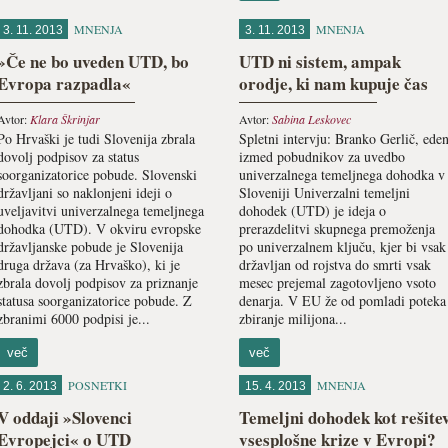
MNENJA
MNENJA
3. 11. 2013
3. 11. 2013
»Če ne bo uveden UTD, bo
UTD ni sistem, ampak
Evropa razpadla«
orodje, ki nam kupuje čas
Avtor:
Klara Škrinjar
Avtor:
Sabina Leskovec
Po Hrvaški je tudi Slovenija zbrala
Spletni intervju: Branko Gerlič, ede
dovolj podpisov za status
izmed pobudnikov za uvedbo
soorganizatorice pobude. Slovenski
univerzalnega temeljnega dohodka v
državljani so naklonjeni ideji o
Sloveniji Univerzalni temeljni
uveljavitvi univerzalnega temeljnega
dohodek (UTD) je ideja o
dohodka (UTD). V okviru evropske
prerazdelitvi skupnega premoženja
državljanske pobude je Slovenija
po univerzalnem ključu, kjer bi vsak
druga država (za Hrvaško), ki je
državljan od rojstva do smrti vsak
zbrala dovolj podpisov za priznanje
mesec prejemal zagotovljeno vsoto
statusa soorganizatorice pobude. Z
denarja. V EU že od pomladi poteka
zbranimi 6000 podpisi je...
zbiranje milijona...
več
več
POSNETKI
MNENJA
2. 6. 2013
15. 4. 2013
V oddaji »Slovenci
Temeljni dohodek kot rešite
Evropejci« o UTD
vsesplošne krize v Evropi?