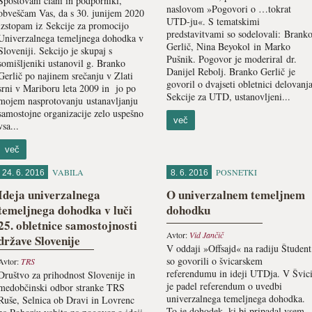
Spoštovani člani in podporniki,
naslovom »Pogovori o …tokrat
obveščam Vas, da s 30. junijem 2020
UTD-ju«. S tematskimi
izstopam iz Sekcije za promocijo
predstavitvami so sodelovali: Brank
Univerzalnega temeljnega dohodka v
Gerlič, Nina Beyokol in Marko
Sloveniji. Sekcijo je skupaj s
Pušnik. Pogovor je moderiral dr.
somišljeniki ustanovil g. Branko
Danijel Rebolj. Branko Gerlič je
Gerlič po najinem srečanju v Zlati
govoril o dvajseti obletnici delovanj
srni v Mariboru leta 2009 in jo po
Sekcije za UTD, ustanovljeni...
mojem nasprotovanju ustanavljanju
samostojne organizacije zelo uspešno
več
vsa...
več
VABILA
POSNETKI
24. 6. 2016
8. 6. 2016
Ideja univerzalnega
O univerzalnem temeljnem
temeljnega dohodka v luči
dohodku
25. obletnice samostojnosti
Avtor:
Vid Jančič
države Slovenije
V oddaji »Offsajd« na radiju Študent
so govorili o švicarskem
Avtor:
TRS
referendumu in ideji UTDja. V Švic
Društvo za prihodnost Slovenije in
je padel referendum o uvedbi
medobčinski odbor stranke TRS
univerzalnega temeljnega dohodka.
Ruše, Selnica ob Dravi in Lovrenc
To je dohodek, ki bi pripadal vsem