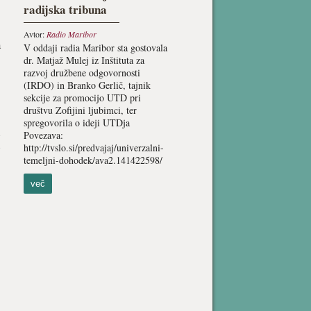
radijska tribuna
Avtor:
Radio Maribor
a
V oddaji radia Maribor sta gostovala
dr. Matjaž Mulej iz Inštituta za
razvoj družbene odgovornosti
(IRDO) in Branko Gerlič, tajnik
sekcije za promocijo UTD pri
društvu Zofijini ljubimci, ter
spregovorila o ideji UTDja
Povezava:
http://tvslo.si/predvajaj/univerzalni-
temeljni-dohodek/ava2.141422598/
več