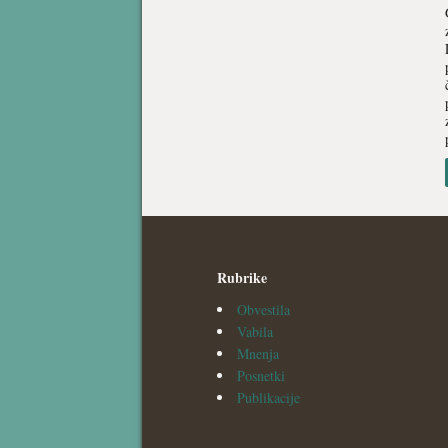
Rubrike
Obvestila
Vabila
Mnenja
Posnetki
Publikacije