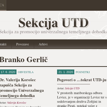
ICA
Sekcija UTD
Sekcija za promocijo univerzalnega temeljnega dohodk
takti
Povezave
Arhivi
Branko Gerlič
OBVESTILA
POSNETKI
17. 6. 2020
21. 1. 2020
Dr. Valerija Korošec
Pogovori o …tokrat UTD-ju
zapušča Sekcijo za
Avtor:
Sekcija UTD
promocijo Univerzalnega
V prostorih mariborskega odbora
temeljnega dohodka
Levice, je v organizaciji Levice ter s
sodelovanjem društva Zofijini in
Avtor:
Valerija Korošec
stranke Pirati, potekal večer z