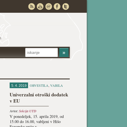
a
OBVESTILA
,
VABILA
5. 4. 2019
Univerzalni otroški dodatek
v EU
Avtor:
Sekcija UTD
V ponedeljek, 15. aprila 2019, od
15.00 do 16.00, vabljeni v Hišo
Evropske unije v