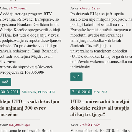
Avtor:
TV Slovenija
Avtor:
Gregor Cerar
V oddaji tretjega program RTV
Po državah EU-ja se je 9. aprila
Slovenija, »Slovenci Evropejci«, so
začelo zbiranje milijona podpisov, n
z gostoma Brankom Gerličem in dr.
podlagi katerih bi se tudi na ravni
Valerijo Korošec spregovorili o ideji
Evropske komisije začela razprava o
UTDja, kot tudi o dogajanju v zvezi
morebitni uvedbi univerzalnega
s podpisovanje evropske državljanske
temeljnega dohodka v državah
pobude. Za predstavite v oddaji gre
članicah. Razmišljanja o
zahvala redaktorici Tanji Rosandić,
univerzalnem temeljnem dohodku
kot tudi voditeljici Majdi Juvan.
(UTD), dohodku, ki naj bi ga država
Povezava:
izplačevala vsakemu posamezniku na
http://tvslo.si/predvajaj/slovenci-
individualni...
evropejci/ava2.168035398/
več
več
MNENJA
,
POSNETKI
MNENJA
30. 3. 2011
7. 10. 2010
Ideja UTD – vsak državljan
UTD – univerzalni temeljni
do najmanj 300 evrov
dohodek: rešitev ali utopija
mesečno
ali kaj tretjega?
Avtor:
Kozjansko.info
Avtor:
Uršula Godec
Ideja sama je po besedah Branka
V ponedeljek, 4. 10. 2010, je bilo v