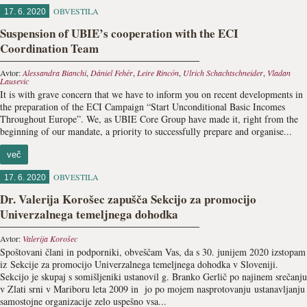
OBVESTILA
17. 6. 2020
Suspension of UBIE’s cooperation with the ECI
Coordination Team
Avtor:
Alessandra Bianchi
,
Dániel Fehér
,
Leire Rincón
,
Ulrich Schachtschneider
,
Vladan
Lausevic
It is with grave concern that we have to inform you on recent developments in
the preparation of the ECI Campaign “Start Unconditional Basic Incomes
Throughout Europe”. We, as UBIE Core Group have made it, right from the
beginning of our mandate, a priority to successfully prepare and organise...
več
OBVESTILA
17. 6. 2020
Dr. Valerija Korošec zapušča Sekcijo za promocijo
Univerzalnega temeljnega dohodka
Avtor:
Valerija Korošec
Spoštovani člani in podporniki, obveščam Vas, da s 30. junijem 2020 izstopam
iz Sekcije za promocijo Univerzalnega temeljnega dohodka v Sloveniji.
Sekcijo je skupaj s somišljeniki ustanovil g. Branko Gerlič po najinem srečanju
v Zlati srni v Mariboru leta 2009 in jo po mojem nasprotovanju ustanavljanju
samostojne organizacije zelo uspešno vsa...