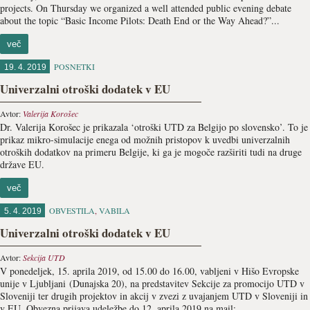
projects. On Thursday we organized a well attended public evening debate
about the topic “Basic Income Pilots: Death End or the Way Ahead?”...
več
POSNETKI
19. 4. 2019
Univerzalni otroški dodatek v EU
Avtor:
Valerija Korošec
Dr. Valerija Korošec je prikazala ‘otroški UTD za Belgijo po slovensko’. To je
prikaz mikro-simulacije enega od možnih pristopov k uvedbi univerzalnih
otroških dodatkov na primeru Belgije, ki ga je mogoče razširiti tudi na druge
države EU.
več
OBVESTILA
,
VABILA
5. 4. 2019
Univerzalni otroški dodatek v EU
Avtor:
Sekcija UTD
V ponedeljek, 15. aprila 2019, od 15.00 do 16.00, vabljeni v Hišo Evropske
unije v Ljubljani (Dunajska 20), na predstavitev Sekcije za promocijo UTD v
Sloveniji ter drugih projektov in akcij v zvezi z uvajanjem UTD v Sloveniji in
v EU. Obvezna prijava udeležbe do 12. aprila 2019 na mail:...