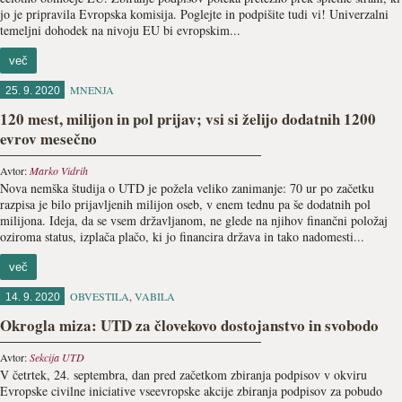
jo je pripravila Evropska komisija. Poglejte in podpišite tudi vi! Univerzalni
temeljni dohodek na nivoju EU bi evropskim...
več
MNENJA
25. 9. 2020
120 mest, milijon in pol prijav; vsi si želijo dodatnih 1200
evrov mesečno
Avtor:
Marko Vidrih
Nova nemška študija o UTD je požela veliko zanimanje: 70 ur po začetku
razpisa je bilo prijavljenih milijon oseb, v enem tednu pa še dodatnih pol
milijona. Ideja, da se vsem državljanom, ne glede na njihov finančni položaj
oziroma status, izplača plačo, ki jo financira država in tako nadomesti...
več
OBVESTILA
,
VABILA
14. 9. 2020
Okrogla miza: UTD za človekovo dostojanstvo in svobodo
Avtor:
Sekcija UTD
V četrtek, 24. septembra, dan pred začetkom zbiranja podpisov v okviru
Evropske civilne iniciative vseevropske akcije zbiranja podpisov za pobudo