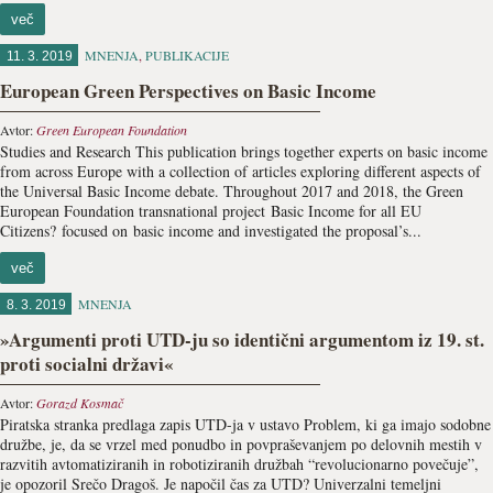
več
MNENJA
,
PUBLIKACIJE
11. 3. 2019
European Green Perspectives on Basic Income
Avtor:
Green European Foundation
Studies and Research This publication brings together experts on basic income
from across Europe with a collection of articles exploring different aspects of
the Universal Basic Income debate. Throughout 2017 and 2018, the Green
European Foundation transnational project Basic Income for all EU
Citizens? focused on basic income and investigated the proposal’s...
več
MNENJA
8. 3. 2019
»Argumenti proti UTD-ju so identični argumentom iz 19. st.
proti socialni državi«
Avtor:
Gorazd Kosmač
Piratska stranka predlaga zapis UTD-ja v ustavo Problem, ki ga imajo sodobne
družbe, je, da se vrzel med ponudbo in povpraševanjem po delovnih mestih v
razvitih avtomatiziranih in robotiziranih družbah “revolucionarno povečuje”,
je opozoril Srečo Dragoš. Je napočil čas za UTD? Univerzalni temeljni