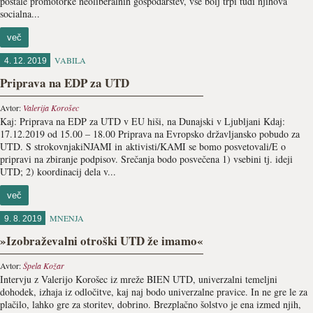
postale promotorke neoliberalnih gospodarstev, vse bolj trpi tudi njihova
socialna...
več
VABILA
4. 12. 2019
Priprava na EDP za UTD
Avtor:
Valerija Korošec
Kaj: Priprava na EDP za UTD v EU hiši, na Dunajski v Ljubljani Kdaj:
17.12.2019 od 15.00 – 18.00 Priprava na Evropsko državljansko pobudo za
UTD. S strokovnjakiNJAMI in aktivisti/KAMI se bomo posvetovali/E o
pripravi na zbiranje podpisov. Srečanja bodo posvečena 1) vsebini tj. ideji
UTD; 2) koordinacij dela v...
več
MNENJA
9. 8. 2019
»Izobraževalni otroški UTD že imamo«
Avtor:
Špela Kožar
Intervju z Valerijo Korošec iz mreže BIEN UTD, univerzalni temeljni
dohodek, izhaja iz odločitve, kaj naj bodo univerzalne pravice. In ne gre le za
plačilo, lahko gre za storitev, dobrino. Brezplačno šolstvo je ena izmed njih,