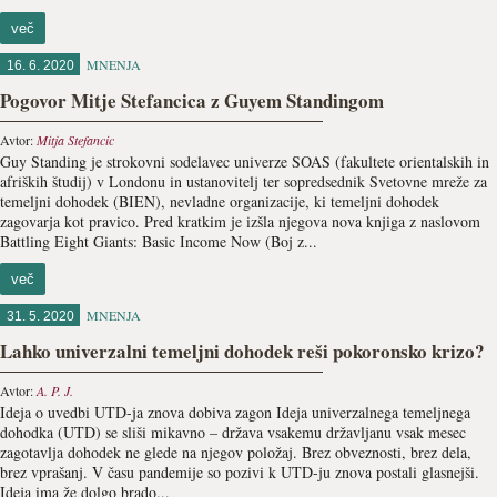
več
MNENJA
16. 6. 2020
Pogovor Mitje Stefancica z Guyem Standingom
Avtor:
Mitja Stefancic
Guy Standing je strokovni sodelavec univerze SOAS (fakultete orientalskih in
afriških študij) v Londonu in ustanovitelj ter sopredsednik Svetovne mreže za
temeljni dohodek (BIEN), nevladne organizacije, ki temeljni dohodek
zagovarja kot pravico. Pred kratkim je izšla njegova nova knjiga z naslovom
Battling Eight Giants: Basic Income Now (Boj z...
več
MNENJA
31. 5. 2020
Lahko univerzalni temeljni dohodek reši pokoronsko krizo?
Avtor:
A. P. J.
Ideja o uvedbi UTD-ja znova dobiva zagon Ideja univerzalnega temeljnega
dohodka (UTD) se sliši mikavno – država vsakemu državljanu vsak mesec
zagotavlja dohodek ne glede na njegov položaj. Brez obveznosti, brez dela,
brez vprašanj. V času pandemije so pozivi k UTD-ju znova postali glasnejši.
Ideja ima že dolgo brado...