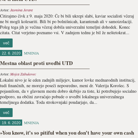
Avtor:
Jasmina Jerant
Citirajmo čivk z 9. maja 2020: Če bi bili ukrepi slabi, kaviar socialisti včeraj
ne bi mogli kolesariti. Bili bi po bolnišnicah, karantenah ali v samoizolaciji.
Poleg tega jih je večina včeraj dobila univerzalni temeljni dohodek. Konec
citata. Citat verjetno poznamo vsi. V zadnjem tednu je bil že neštetokrat...
več
MNENJA
22. 6. 2020
Mestna oblast proti uvedbi UTD
Avtor:
Mojca Zabukovec
Lokalni nivo je še eden zadnjih miljejev, kamor lovke mednarodnih institucij,
tudi finančnih, ne morejo poseči neposredno, meni dr. Valerija Korošec. S
pojasnilom, da v glavnem mestu dobro skrbijo za tiste, ki potrebujejo socialno
podporo, na občini zavračajo pobude o uvedbi lokalnega univerzalnega
temeljnega dodatka. Toda strokovnjaki poudarjajo, da...
več
MNENJA
19. 6. 2020
»You know, it’s so pitiful when you don’t have your own cash