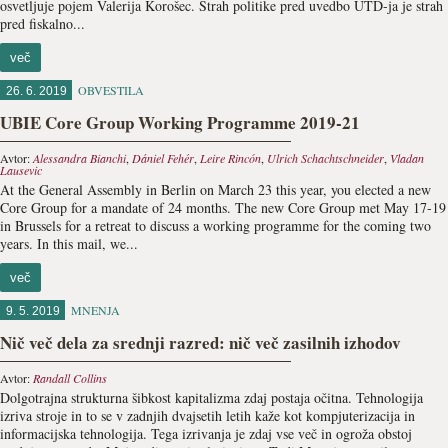
osvetljuje pojem Valerija Korošec. Strah politike pred uvedbo UTD-ja je strah
pred fiskalno...
več
OBVESTILA
26. 6. 2019
UBIE Core Group Working Programme 2019-21
Avtor:
Alessandra Bianchi
,
Dániel Fehér
,
Leire Rincón
,
Ulrich Schachtschneider
,
Vladan
Lausevic
At the General Assembly in Berlin on March 23 this year, you elected a new
Core Group for a mandate of 24 months. The new Core Group met May 17-19
in Brussels for a retreat to discuss a working programme for the coming two
years. In this mail, we...
več
MNENJA
9. 5. 2019
Nič več dela za srednji razred: nič več zasilnih izhodov
Avtor:
Randall Collins
Dolgotrajna strukturna šibkost kapitalizma zdaj postaja oči­tna. Tehnologija
izriva stroje in to se v zadnjih dvajsetih letih kaže kot kompjuterizacija in
informacijska tehnologija. Tega izrivanja je zdaj vse več in ogroža obstoj