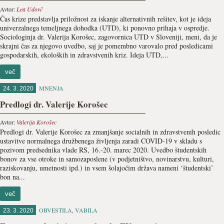
Avtor:
Lea Udovč
Čas krize predstavlja priložnost za iskanje alternativnih rešitev, kot je ideja
univerzalnega temeljnega dohodka (UTD), ki ponovno prihaja v ospredje.
Sociologinja dr. Valerija Korošec, zagovornica UTD v Sloveniji, meni, da je
skrajni čas za njegovo uvedbo, saj je pomembno varovalo pred posledicami
gospodarskih, ekoloških in zdravstvenih kriz. Ideja UTD,...
več
MNENJA
24. 3. 2020
Predlogi dr. Valerije Korošec
Avtor:
Valerija Korošec
Predlogi dr. Valerije Korošec za zmanjšanje socialnih in zdravstvenih posledic
ustavitve normalnega družbenega življenja zaradi COVID-19 v skladu s
pozivom predsednika vlade RS, 16.-20. marec 2020. Uvedbo študentskih
bonov za vse otroke in samozaposlene (v podjetništvo, novinarstvu, kulturi,
raziskovanju, umetnosti ipd.) in vsem šolajočim država nameni ‘študentski’
bon na...
več
OBVESTILA
,
VABILA
23. 3. 2020