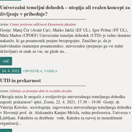
Univerzalni temeljni dohodek – utopija ali realen koncept za
življenje v prihodnje?
Avtor:
Center poslovne odličnosti Ekonomske fakultete
Gostje: Matej Čer (Avant Car), Marko Jaklič (EF UL), Igor Pribac (FF UL),
Maša Madon (CPOEF) Univerzalni temeljni dohodek (UTD) je redno denarno
nakazilo, ki ga posameznik prejme brezpogojno. Značilno je, da je
individualen (namenjen posamezniku), univerzalen (prejmejo ga vsi stalni
državljani) in enak za vse, ne glede na...
več
OBVESTILA
,
VABILA
14. 4. 2021
UTD in prekarnost
Avtor:
Gibanje za dostojno delo in socialno družbo
Okrogla miza Je mogoče z uveljavitvijo univerzalnega temeljnega dohodka
zajeziti prekarnost? splet, Zoom, 22. 4. 2021, 17.30 – 19.00 Gostji: dr.
Valerija Korošec, sociologinja, zagovornica univerzalnega temeljnega dohodka
v Sloveniji prof. dr. Aleksandra Kanjuo Mrčela, redna profesorica, Univerza v
Ljubljani, Fakulteta za družbene vede, Katedra za razvoj in menedžment
organizacij...