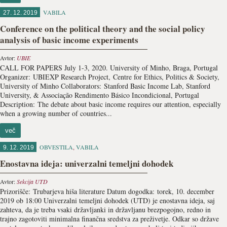
VABILA
27. 12. 2019
Conference on the political theory and the social policy
analysis of basic income experiments
Avtor:
UBIE
CALL FOR PAPERS July 1-3, 2020. ​University of Minho, Braga, Portugal
Organizer: UBIEXP Research Project, Centre for Ethics, Politics & Society,
University of Minho Collaborators: Stanford Basic Income Lab, Stanford
University, & Associação Rendimento Básico Incondicional, Portugal
Description: The debate about basic income requires our attention, especially
when a growing number of countries...
več
OBVESTILA
,
VABILA
9. 12. 2019
Enostavna ideja: univerzalni temeljni dohodek
Avtor:
Sekcija UTD
Prizorišče: Trubarjeva hiša literature Datum dogodka: torek, 10. december
2019 ob 18:00 Univerzalni temeljni dohodek (UTD) je enostavna ideja, saj
zahteva, da je treba vsaki državljanki in državljanu brezpogojno, redno in
trajno zagotoviti minimalna finančna sredstva za preživetje. Odkar so države