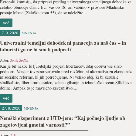
Evropski komisiji, da pripravi predlog univerzalnega temeljnega dohodka za
celotno območje članic EU, vas ob 18. uri vabimo v prostore Mladinske
postaje Moste (Zaloška cesta 55), da se udeležite...
več
MNENJA
7. 9. 2020
Univerzalni temeljni dohodek ni panaceja za naš čas – in
laburisti ga ne bi smeli podpreti
Avtor:
Sonia Sodha
Kar je bil nekoč le ljubiteljski projekt libertarcev, zdaj dobiva vse širšo
podporo. Vendar tovrstno varovalo pred revščino ni alternativa za ekonomske
in socialne reforme, ki jih potrebujemo. Ni veliko idej, ki bi združile
sindikaliste, libertarno desnico, zeleno gibanje in tehnološko sceno Silicijeve
doline. Ampak to je mavrično zavezništvo,...
več
MNENJA
27. 8. 2020
Nemški eksperiment z UTD-jem: “Kaj počnejo ljudje ob
zagotovljeni gmotni varnosti?”
Avtor:
J. R.