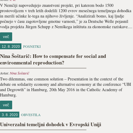
V Nemčiji napovedujejo znanstveni projekt, pri katerem bodo 1500
prostovoljcem v treh letih dodelili 1200 evrov mesečnega temeljnega dohodka
in merili učinke le-tega na njihovo življenje. “Analizirali bomo, kaj ljudje
počnejo v času zagotovljene gmotne varnosti,” je za Deutsche Welle pojasnil
vodja projekta Jürgen Schupp z Nemškega inštituta za ekonomske raziskave....
več
POSNETKI
12. 8. 2020
Nina Šoštarič: How to compensate for social and
environmental reproduction?
Avtor:
Nina Šoštarič
Two dilemmas, one common solution – Presentation in the context of the
debate on solidarity economy and alternative economy at the conference “UBI
and Degrowth” in Hamburg, 20th May 2016 in the Catholic Academy of
Hamburg.
več
OBVESTILA
3. 8. 2020
Univerzalni temeljni dohodek v Evropski Uniji