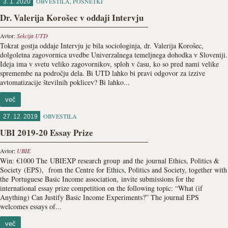
OBVESTILA
,
POSNETKI
3. 1. 2020
Dr. Valerija Korošec v oddaji Intervju
Avtor:
Sekcija UTD
Tokrat gostja oddaje Intervju je bila sociologinja, dr. Valerija Korošec,
dolgoletna zagovornica uvedbe Univerzalnega temeljnega dohodka v Sloveniji.
Ideja ima v svetu veliko zagovornikov, sploh v času, ko so pred nami velike
spremembe na področju dela. Bi UTD lahko bi pravi odgovor za izzive
avtomatizacije številnih poklicev? Bi lahko...
več
OBVESTILA
27. 12. 2019
UBI 2019-20 Essay Prize
Avtor:
UBIE
Win: €1000 The UBIEXP research group and the journal Ethics, Politics &
Society (EPS), from the Centre for Ethics, Politics and Society, together with
the Portuguese Basic Income association, invite submissions for the
international essay prize competition on the following topic: “What (if
Anything) Can Justify Basic Income Experiments?” The journal EPS
welcomes essays of...
več