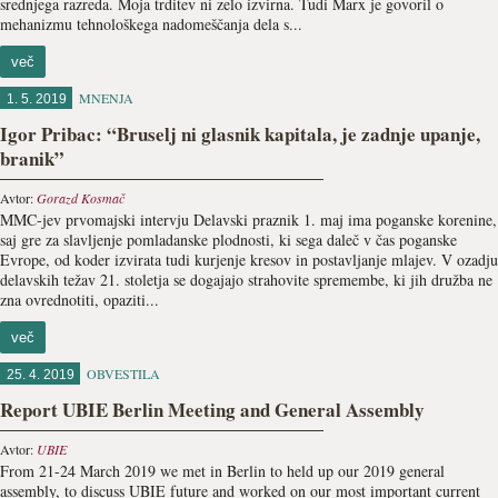
srednjega razreda. Moja trditev ni zelo izvirna. Tudi Marx je govoril o
mehanizmu tehnološkega nadomeščanja dela s...
več
MNENJA
1. 5. 2019
Igor Pribac: “Bruselj ni glasnik kapitala, je zadnje upanje,
branik”
Avtor:
Gorazd Kosmač
MMC-jev prvomajski intervju Delavski praznik 1. maj ima poganske korenine,
saj gre za slavljenje pomladanske plodnosti, ki sega daleč v čas poganske
Evrope, od koder izvirata tudi kurjenje kresov in postavljanje mlajev. V ozadju
delavskih težav 21. stoletja se dogajajo strahovite spremembe, ki jih družba ne
zna ovrednotiti, opaziti...
več
OBVESTILA
25. 4. 2019
Report UBIE Berlin Meeting and General Assembly
Avtor:
UBIE
From 21-24 March 2019 we met in Berlin to held up our 2019 general
assembly, to discuss UBIE future and worked on our most important current