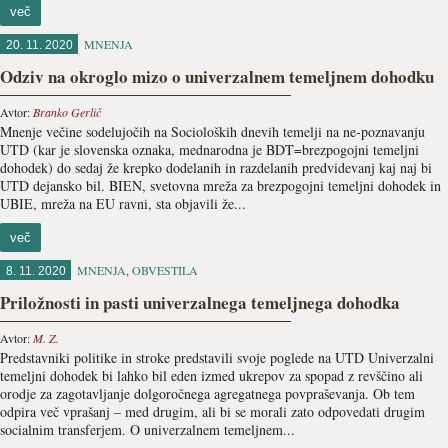
več
MNENJA
20. 11. 2020
Odziv na okroglo mizo o univerzalnem temeljnem dohodku
Avtor:
Branko Gerlič
Mnenje večine sodelujočih na Socioloških dnevih temelji na ne-poznavanju
UTD (kar je slovenska oznaka, mednarodna je BDT=brezpogojni temeljni
dohodek) do sedaj že krepko dodelanih in razdelanih predvidevanj kaj naj bi
UTD dejansko bil. BIEN, svetovna mreža za brezpogojni temeljni dohodek in
UBIE, mreža na EU ravni, sta objavili že...
več
MNENJA
,
OBVESTILA
8. 11. 2020
Priložnosti in pasti univerzalnega temeljnega dohodka
Avtor:
M. Z.
Predstavniki politike in stroke predstavili svoje poglede na UTD Univerzalni
temeljni dohodek bi lahko bil eden izmed ukrepov za spopad z revščino ali
orodje za zagotavljanje dolgoročnega agregatnega povpraševanja. Ob tem
odpira več vprašanj – med drugim, ali bi se morali zato odpovedati drugim
socialnim transferjem. O univerzalnem temeljnem...