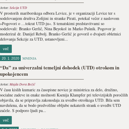
Avtor:
Sekcija UTD
V prostorih mariborskega odbora Levice, je v organizaciji Levice ter s
sodelovanjem društva Zofijini in stranke Pirati, potekal večer z naslovom
»Pogovori o …tokrat UTD-ju«. S tematskimi predstavitvami so
sodelovali: Branko Gerlič, Nina Beyokol in Marko Pušnik. Pogovor je
moderiral dr. Danijel Rebolj. Branko Gerlič je govoril o dvajseti obletnici
delovanja Sekcije za UTD, ustanovljeni...
več
MNENJA
20. 1. 2020
“Da” za univerzalni temeljni dohodek (UTD) otrokom in
upokojencem
Avtor:
Majda Dora Božič
V času kislih kumaric za časopisne novice je ministrica za delo, družino,
socialne zadeve in enake možnosti Ksenija Klampfer pri televizijskih poročilih
objavila, da se pripravlja zakonodaja za uvedbo otroškega UTD. Bila sem
navdušena, da se bodo predvolilne obljube nekaterih strank o uvedbi UTD
začele. S podporo ljudi pa...
več