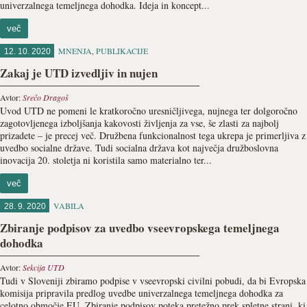
univerzalnega temeljnega dohodka. Ideja in koncept...
več
MNENJA
,
PUBLIKACIJE
12. 10. 2020
Zakaj je UTD izvedljiv in nujen
Avtor:
Srečo Dragoš
Uvod UTD ne pomeni le kratkoročno uresničljivega, nujnega ter dolgoročno
zagotovljenega izboljšanja kakovosti življenja za vse, še zlasti za najbolj
prizadete – je precej več. Družbena funkcionalnost tega ukrepa je primerljiva z
uvedbo socialne države. Tudi socialna država kot največja družboslovna
inovacija 20. stoletja ni koristila samo materialno ter...
več
VABILA
28. 9. 2020
Zbiranje podpisov za uvedbo vseevropskega temeljnega
dohodka
Avtor:
Sekcija UTD
Tudi v Sloveniji zbiramo podpise v vseevropski civilni pobudi, da bi Evropska
komisija pripravila predlog uvedbe univerzalnega temeljnega dohodka za
celotno območje EU. Zbiranje podpisov poteka pretežno prek spletne strani, ki