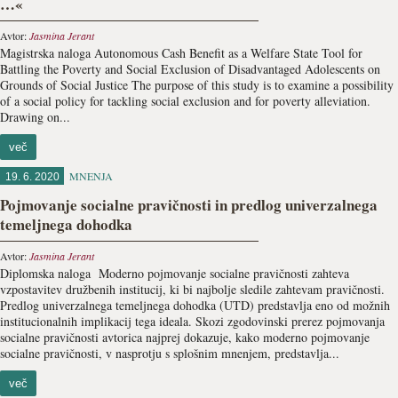
…«
Avtor:
Jasmina Jerant
Magistrska naloga Autonomous Cash Benefit as a Welfare State Tool for
Battling the Poverty and Social Exclusion of Disadvantaged Adolescents on
Grounds of Social Justice The purpose of this study is to examine a possibility
of a social policy for tackling social exclusion and for poverty alleviation.
Drawing on...
več
MNENJA
19. 6. 2020
Pojmovanje socialne pravičnosti in predlog univerzalnega
temeljnega dohodka
Avtor:
Jasmina Jerant
Diplomska naloga Moderno pojmovanje socialne pravičnosti zahteva
vzpostavitev družbenih institucij, ki bi najbolje sledile zahtevam pravičnosti.
Predlog univerzalnega temeljnega dohodka (UTD) predstavlja eno od možnih
institucionalnih implikacij tega ideala. Skozi zgodovinski prerez pojmovanja
socialne pravičnosti avtorica najprej dokazuje, kako moderno pojmovanje
socialne pravičnosti, v nasprotju s splošnim mnenjem, predstavlja...
več