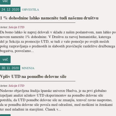
več
OBVESTILA
24. 12. 2020
1 % dohodnine lahko namenite tudi našemu društvu
Avtor:
Sekcija UTD
Da bomo lahko še naprej delovali v skladu z našim poslanstvom, nam lahko po
novem namenite 1% dohodnine. V Društvu za razvoj humanistike, katerega
del je Sekcija za promocijo UTD, se tudi z vašo pomočjo po svojih močeh
poleg razpravljanja o prednostih in slabostih pravičnejše razdelitve družbenega
bogastva, posvečamo...
več
MNENJA
30. 11. 2020
Vpliv UTD na ponudbo delovne sile
Avtor:
Sekcija UTD
Nedavno objavljena študija španske univerze Huelva, je na prvi globalno
izpeljani analizi učinkov UTD eksperimentov na ponudbo delovne sile
potrdila, da UTD ponudbe delovne sile ne zmanjša, temveč ravno nasprotno,
da se ponudba delovne sile poveča med odraslimi, med moškimi in ženskami
ter med mladimi in starejšimi. Članek v...