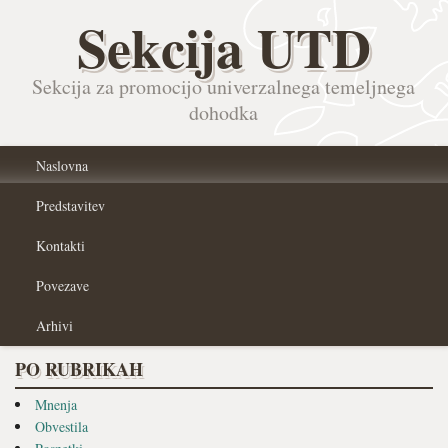
Sekcija UTD
Sekcija za promocijo univerzalnega temeljnega
dohodka
Naslovna
Predstavitev
Kontakti
Povezave
Arhivi
PO RUBRIKAH
Mnenja
Obvestila