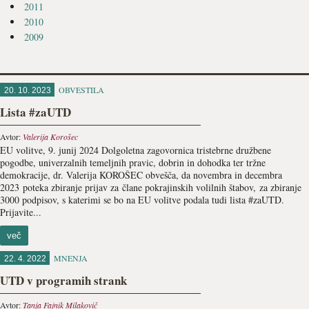
2011
2010
2009
OBVESTILA
20. 10. 2023
Lista #zaUTD
Avtor:
Valerija Korošec
EU volitve, 9. junij 2024 Dolgoletna zagovornica tristebrne družbene
pogodbe, univerzalnih temeljnih pravic, dobrin in dohodka ter tržne
demokracije, dr. Valerija KOROŠEC obvešča, da novembra in decembra
2023 poteka zbiranje prijav za člane pokrajinskih volilnih štabov, za zbiranje
3000 podpisov, s katerimi se bo na EU volitve podala tudi lista #zaUTD.
Prijavite...
več
MNENJA
22. 4. 2022
UTD v programih strank
Avtor:
Tanja Fajnik Milakovič