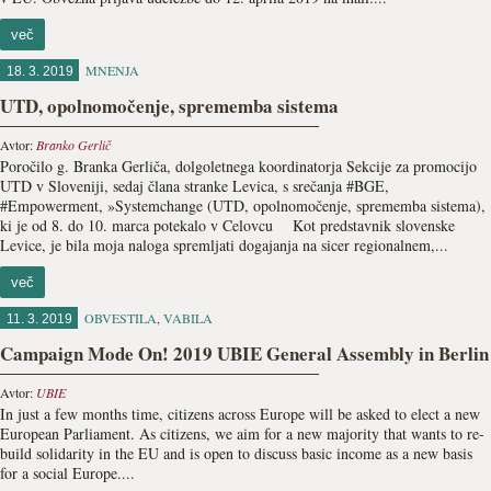
več
MNENJA
18. 3. 2019
UTD, opolnomočenje, sprememba sistema
Avtor:
Branko Gerlič
Poročilo g. Branka Gerliča, dolgoletnega koordinatorja Sekcije za promocijo
UTD v Sloveniji, sedaj člana stranke Levica, s srečanja #BGE,
#Empowerment, »Systemchange (UTD, opolnomočenje, sprememba sistema),
ki je od 8. do 10. marca potekalo v Celovcu Kot predstavnik slovenske
Levice, je bila moja naloga spremljati dogajanja na sicer regionalnem,...
več
OBVESTILA
,
VABILA
11. 3. 2019
Campaign Mode On! 2019 UBIE General Assembly in Berlin
Avtor:
UBIE
In just a few months time, citizens across Europe will be asked to elect a new
European Parliament. As citizens, we aim for a new majority that wants to re-
build solidarity in the EU and is open to discuss basic income as a new basis
for a social Europe....