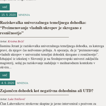
več
MNENJA
15. 5. 2020
Raziskovalka univerzalnega temeljnega dohodka:
“Preimenovanje vladnih ukrepov je skregano z
resničnostjo”
Avtor:
Kristina Božič
Jasmina Jerant je raziskovalka univerzalnega temeljnega dohodka, za katerega
pravi, da njegov čas nedvomno prihaja. A opozarja, da je “preimenovanje
vladnih ukrepov v univerzalni temeljni dohodek skregano z resničnostjo”.
Izhajajoč iz izkušenj v Sloveniji je na Srednjeevropski univerzi zaključila
magisterij, sedaj pa raziskovanje nadaljuje v mednarodnem kontekstu v
okviru...
več
MNENJA
4. 5. 2020
Zajamčen dohodek kot negativna dohodnina ali UTD?
Avtor:
Luka Tetičkovič
Član Lahovnikove strokovne skupine je javno interveniral s pozivom za