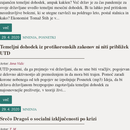
zajamčen temeljni dohodek, ampak kakšen? Več držav je za čas pandemije za
svoje državljane uvedlo temeljni mesečni dohodek. Bi ta lahko pod pritiskom
neozdravljive bolezni, ki se utegne razvleči na poldrugo leto, postal stalnica in
kako? Ekonomist Tomaž Štih je v...
več
MNENJA
,
POSNETKI
29. 4. 2020
Temeljni dohodek iz protikoronskih zakonov ni niti približek
UTD
Avtor:
Jana Vidic
UTD pomeni, da ga prejmejo vsi državljani, da ne sme biti vračljiv, pogojevan
z delovno aktivnostjo ali premoženjem in da mora biti trajen. Pomoč zaradi
korone nobenega od teh pogojev ne izpolnjuje Posnetek (mp3) Ideja, da bi
država državljanom brezpogojno zagotavljala temeljni dohodek za
najosnovnejše preživetje, v teoriji živi...
več
MNENJA
29. 4. 2020
Srečo Dragoš o socialni izključenosti po krizi
Avtor:
T. M.