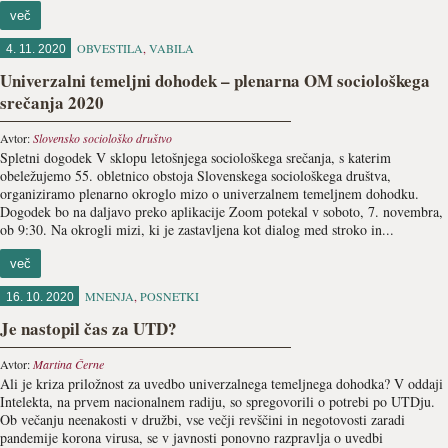
več
OBVESTILA
,
VABILA
4. 11. 2020
Univerzalni temeljni dohodek – plenarna OM sociološkega
srečanja 2020
Avtor:
Slovensko sociološko društvo
Spletni dogodek V sklopu letošnjega sociološkega srečanja, s katerim
obeležujemo 55. obletnico obstoja Slovenskega sociološkega društva,
organiziramo plenarno okroglo mizo o univerzalnem temeljnem dohodku.
Dogodek bo na daljavo preko aplikacije Zoom potekal v soboto, 7. novembra,
ob 9:30. Na okrogli mizi, ki je zastavljena kot dialog med stroko in...
več
MNENJA
,
POSNETKI
16. 10. 2020
Je nastopil čas za UTD?
Avtor:
Martina Černe
Ali je kriza priložnost za uvedbo univerzalnega temeljnega dohodka? V oddaji
Intelekta, na prvem nacionalnem radiju, so spregovorili o potrebi po UTDju.
Ob večanju neenakosti v družbi, vse večji revščini in negotovosti zaradi
pandemije korona virusa, se v javnosti ponovno razpravlja o uvedbi