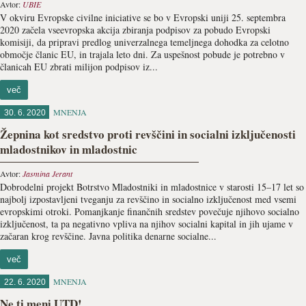
Avtor:
UBIE
V okviru Evropske civilne iniciative se bo v Evropski uniji 25. septembra
2020 začela vseevropska akcija zbiranja podpisov za pobudo Evropski
komisiji, da pripravi predlog univerzalnega temeljnega dohodka za celotno
območje članic EU, in trajala leto dni. Za uspešnost pobude je potrebno v
članicah EU zbrati milijon podpisov iz...
več
MNENJA
30. 6. 2020
Žepnina kot sredstvo proti revščini in socialni izključenosti
mladostnikov in mladostnic
Avtor:
Jasmina Jerant
Dobrodelni projekt Botrstvo Mladostniki in mladostnice v starosti 15–17 let so
najbolj izpostavljeni tveganju za revščino in socialno izključenost med vsemi
evropskimi otroki. Pomanjkanje finančnih sredstev povečuje njihovo socialno
izključenost, ta pa negativno vpliva na njihov socialni kapital in jih ujame v
začaran krog revščine. Javna politika denarne socialne...
več
MNENJA
22. 6. 2020
Ne ti meni UTD!