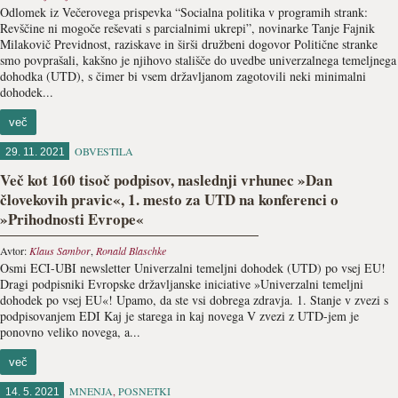
Odlomek iz Večerovega prispevka “Socialna politika v programih strank:
Revščine ni mogoče reševati s parcialnimi ukrepi”, novinarke Tanje Fajnik
Milakovič Previdnost, raziskave in širši družbeni dogovor Politične stranke
smo povprašali, kakšno je njihovo stališče do uvedbe univerzalnega temeljnega
dohodka (UTD), s čimer bi vsem državljanom za­gotovili neki minimalni
dohodek...
več
OBVESTILA
29. 11. 2021
Več kot 160 tisoč podpisov, naslednji vrhunec »Dan
človekovih pravic«, 1. mesto za UTD na konferenci o
»Prihodnosti Evrope«
Avtor:
Klaus Sambor
,
Ronald Blaschke
Osmi ECI-UBI newsletter Univerzalni temeljni dohodek (UTD) po vsej EU!
Dragi podpisniki Evropske državljanske iniciative »Univerzalni temeljni
dohodek po vsej EU«! Upamo, da ste vsi dobrega zdravja. 1. Stanje v zvezi s
podpisovanjem EDI Kaj je starega in kaj novega V zvezi z UTD-jem je
ponovno veliko novega, a...
več
MNENJA
,
POSNETKI
14. 5. 2021