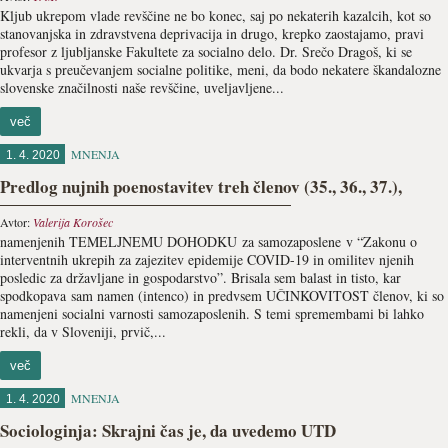
Kljub ukrepom vlade revščine ne bo konec, saj po nekaterih kazalcih, kot so
stanovanjska in zdravstvena deprivacija in drugo, krepko zaostajamo, pravi
profesor z ljubljanske Fakultete za socialno delo. Dr. Srečo Dragoš, ki se
ukvarja s preučevanjem socialne politike, meni, da bodo nekatere škandalozne
slovenske značilnosti naše revščine, uveljavljene...
več
MNENJA
1. 4. 2020
Predlog nujnih poenostavitev treh členov (35., 36., 37.),
Avtor:
Valerija Korošec
namenjenih TEMELJNEMU DOHODKU za samozaposlene v “Zakonu o
interventnih ukrepih za zajezitev epidemije COVID-19 in omilitev njenih
posledic za državljane in gospodarstvo”. Brisala sem balast in tisto, kar
spodkopava sam namen (intenco) in predvsem UČINKOVITOST členov, ki so
namenjeni socialni varnosti samozaposlenih. S temi spremembami bi lahko
rekli, da v Sloveniji, prvič,...
več
MNENJA
1. 4. 2020
Sociologinja: Skrajni čas je, da uvedemo UTD