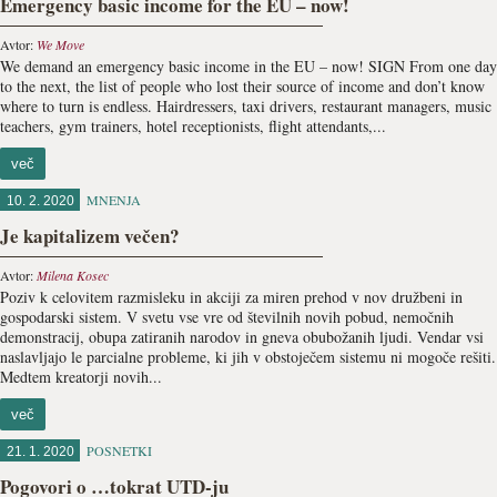
Emergency basic income for the EU – now!
Avtor:
We Move
We demand an emergency basic income in the EU – now! SIGN From one day
to the next, the list of people who lost their source of income and don’t know
where to turn is endless. Hairdressers, taxi drivers, restaurant managers, music
teachers, gym trainers, hotel receptionists, flight attendants,...
več
MNENJA
10. 2. 2020
Je kapitalizem večen?
Avtor:
Milena Kosec
Poziv k celovitem razmisleku in akciji za miren prehod v nov družbeni in
gospodarski sistem. V svetu vse vre od številnih novih pobud, nemočnih
demonstracij, obupa zatiranih narodov in gneva obubožanih ljudi. Vendar vsi
naslavljajo le parcialne probleme, ki jih v obstoječem sistemu ni mogoče rešiti.
Medtem kreatorji novih...
več
POSNETKI
21. 1. 2020
Pogovori o …tokrat UTD-ju